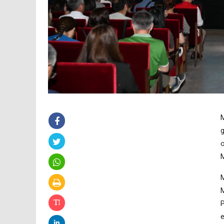
M
g
o
M
M
M
P
e