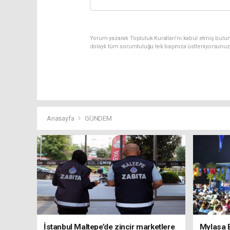
Yorum yazarak Topluluk Kuralları’nı kabul etmiş bulu
dolaylı tüm sorumluluğu tek başınıza üstleniyorsunuz
Anasayfa
GÜNDEM
İstanbul Maltepe’de zincir marketlere
Mylasa 