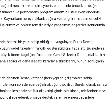
 beğenilmesi mümkün olmayabilir; bu nedenle öncelikleri doğru
azırlarken ve performans programlarımızı oluştururken öncelikle
ruz. Kaynakların nereye aktarılacağına ve hangi hizmetlerin öncelikli
luşlarımız ve onların temsilcileriyle yaptığımız istişareler sonucunda
rinde önemli bir yere sahip olduğunu vurgulayan Burak Deste,
ve uzun vadeli taleplerin farklılık gösterebildiğini ifade etti. Bu nedenle
 büyük önem taşıdığını ifade eden Genel Sekreter Deste, sivil katılım
ha sağlıklı ve daha isabetli kararlar alabildiklerini, bunun sonuçlarını
e değinen Deste, vatandaşların yapılan çalışmalara sahip
ileri için son derece değerli olduğunu söyledi. Sürekli olarak sahayı
şlarla kesintisiz bir fikir alışverişi içinde olduklarını, telefonlarının ve
duğunu ifade ederek projeye destek veren ve emeği geçenlere