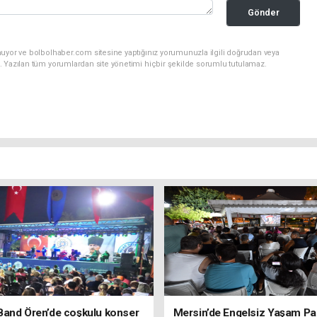
Gönder
nuyor ve bolbolhaber.com sitesine yaptığınız yorumunuzla ilgili doğrudan veya
. Yazılan tüm yorumlardan site yönetimi hiçbir şekilde sorumlu tutulamaz.
Band Ören’de coşkulu konser
Mersin’de Engelsiz Yaşam Pa