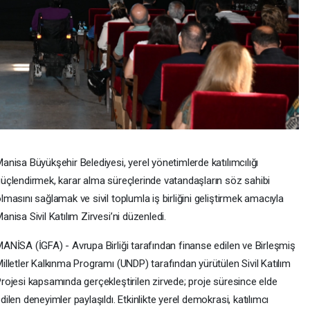
anisa Büyükşehir Belediyesi, yerel yönetimlerde katılımcılığı
üçlendirmek, karar alma süreçlerinde vatandaşların söz sahibi
lmasını sağlamak ve sivil toplumla iş birliğini geliştirmek amacıyla
anisa Sivil Katılım Zirvesi’ni düzenledi.
ANİSA (İGFA) - Avrupa Birliği tarafından finanse edilen ve Birleşmiş
illetler Kalkınma Programı (UNDP) tarafından yürütülen Sivil Katılım
rojesi kapsamında gerçekleştirilen zirvede; proje süresince elde
dilen deneyimler paylaşıldı. Etkinlikte yerel demokrasi, katılımcı