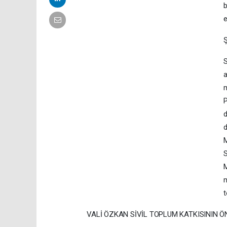
b
e
S
a
m
P
d
d
M
S
M
m
t
VALİ ÖZKAN SİVİL TOPLUM KATKISININ Ö