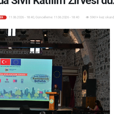
a Sivil Katılım Zirvesi d
11.06.2026 - 18:40, Güncelleme: 11.06.2026 - 18:40
5961+ kez okund
ER