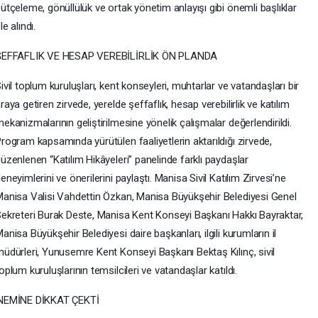
ütçeleme, gönüllülük ve ortak yönetim anlayışı gibi önemli başlıklar
le alındı.
ŞEFFAFLIK VE HESAP VEREBİLİRLİK ÖN PLANDA
ivil toplum kuruluşları, kent konseyleri, muhtarlar ve vatandaşları bir
raya getiren zirvede, yerelde şeffaflık, hesap verebilirlik ve katılım
ekanizmalarının geliştirilmesine yönelik çalışmalar değerlendirildi.
rogram kapsamında yürütülen faaliyetlerin aktarıldığı zirvede,
üzenlenen “Katılım Hikâyeleri” panelinde farklı paydaşlar
eneyimlerini ve önerilerini paylaştı. Manisa Sivil Katılım Zirvesi’ne
anisa Valisi Vahdettin Özkan, Manisa Büyükşehir Belediyesi Genel
ekreteri Burak Deste, Manisa Kent Konseyi Başkanı Hakkı Bayraktar,
anisa Büyükşehir Belediyesi daire başkanları, ilgili kurumların il
üdürleri, Yunusemre Kent Konseyi Başkanı Bektaş Kılınç, sivil
oplum kuruluşlarının temsilcileri ve vatandaşlar katıldı.
NEMİNE DİKKAT ÇEKTİ