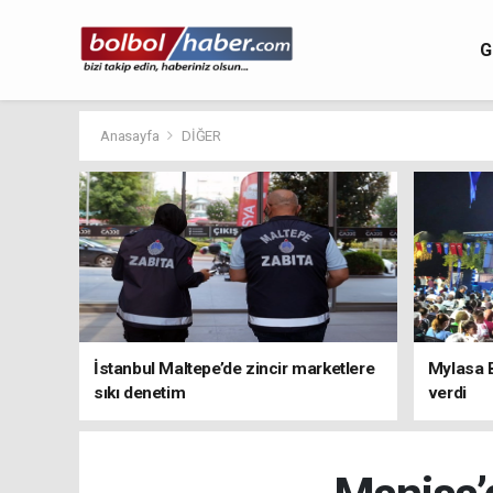
G
Anasayfa
DİĞER
İstanbul Maltepe’de zincir marketlere
Mylasa 
sıkı denetim
verdi