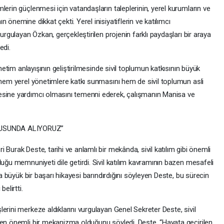
lerin güçlenmesi için vatandaşların taleplerinin, yerel kurumların ve
 önemine dikkat çekti. Yerel inisiyatiflerin ve katılımcı
vurgulayan Özkan, gerçekleştirilen projenin farklı paydaşları bir araya
edi.
önetim anlayışının geliştirilmesinde sivil toplumun katkısının büyük
 hem yerel yönetimlere katkı sunmasını hem de sivil toplumun asli
esine yardımcı olmasını temenni ederek, çalışmanın Manisa ve
TUSUNDA ALIYORUZ”
Burak Deste, tarihi ve anlamlı bir mekânda, sivil katılım gibi önemli
duğu memnuniyeti dile getirdi. Sivil katılım kavramının bazen mesafeli
da büyük bir başarı hikayesi barındırdığını söyleyen Deste, bu sürecin
elirtti.
erini merkeze aldıklarını vurgulayan Genel Sekreter Deste, sivil
yen önemli bir mekanizma olduğunu söyledi. Deste, “Hayata geçirilen