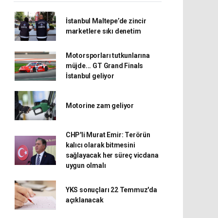
İstanbul Maltepe’de zincir
marketlere sıkı denetim
Motorsporları tutkunlarına
müjde... GT Grand Finals
İstanbul geliyor
Motorine zam geliyor
CHP'li Murat Emir: Terörün
kalıcı olarak bitmesini
sağlayacak her süreç vicdana
uygun olmalı
YKS sonuçları 22 Temmuz'da
açıklanacak