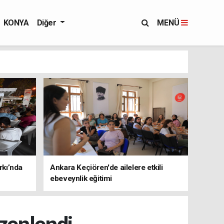
KONYA
Diğer
MENÜ
rkı’nda
Ankara Keçiören'de ailelere etkili
ebeveynlik eğitimi