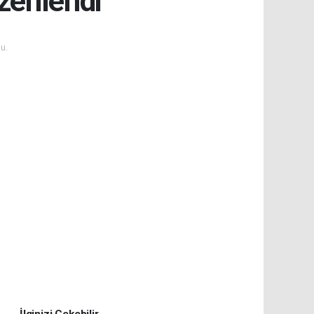
üzenlendi
u.