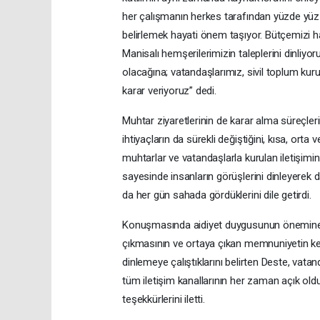
her çalışmanın herkes tarafından yüzde yüz
belirlemek hayati önem taşıyor. Bütçemizi h
Manisalı hemşerilerimizin taleplerini dinliyo
olacağına; vatandaşlarımız, sivil toplum kuru
karar veriyoruz” dedi.
Muhtar ziyaretlerinin de karar alma süreçle
ihtiyaçların da sürekli değiştiğini, kısa, orta 
muhtarlar ve vatandaşlarla kurulan iletişimin
sayesinde insanların görüşlerini dinleyerek da
da her gün sahada gördüklerini dile getirdi.
Konuşmasında aidiyet duygusunun önemine d
çıkmasının ve ortaya çıkan memnuniyetin kend
dinlemeye çalıştıklarını belirten Deste, vatanda
tüm iletişim kanallarının her zaman açık ol
teşekkürlerini iletti.