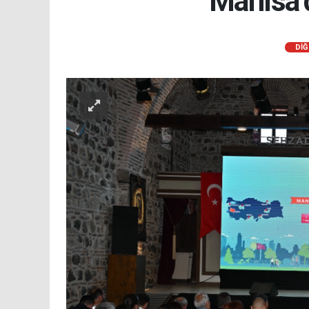
Manisa’d
DİĞ