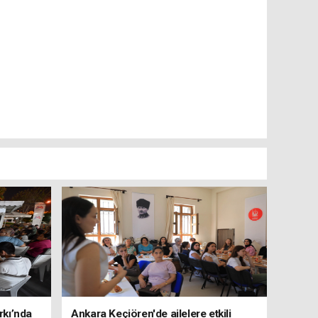
rkı’nda
Ankara Keçiören'de ailelere etkili