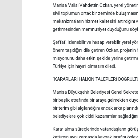
Manisa Valisi Vahdettin Özkan, yerel yönetim
sivil toplumun ortak bir zeminde buluşmasının
mekanizmaların hizmet kalitesini artırdığını 
getirmesinden memnuniyet duyduğunu söyl
Şeffaf, izlenebilir ve hesap verebilir yerel y
önem taşıdığını dile getiren Özkan, projenin
misyonunu daha etkin şekilde yerine getirm
Türkiye için hayırlı olmasını diledi.
“KARARLARI HALKIN TALEPLERİ DOĞRUL
Manisa Büyükşehir Belediyesi Genel Sekreteri 
bir başlık etrafında bir araya gelmekten duy
bir terim gibi algılandığını ancak arka planın
belediyelere çok ciddi kazanımlar sağladığını b
Karar alma süreçlerinde vatandaşların görüşl
katılımın aynı zamanda kaynak israfını önle