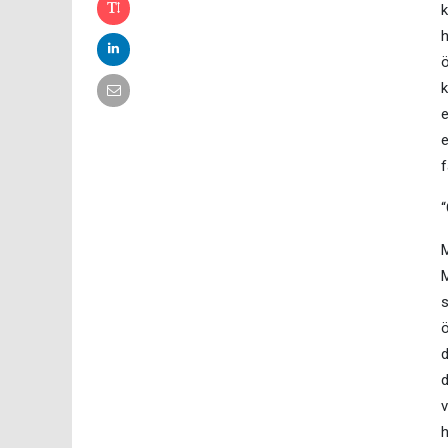
k
h
ö
k
e
e
f
“
M
M
s
ö
d
d
v
h