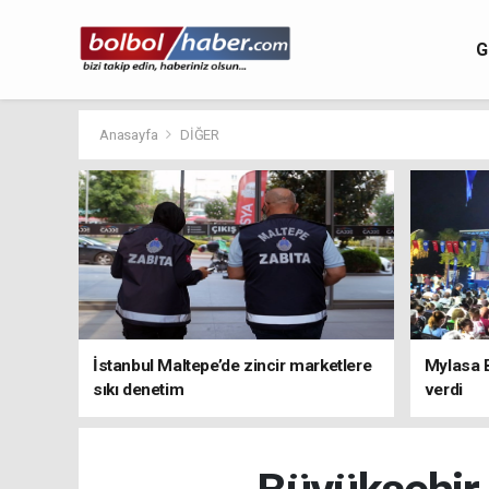
G
Anasayfa
DİĞER
İstanbul Maltepe’de zincir marketlere
Mylasa 
sıkı denetim
verdi