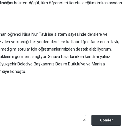
lındığını belirten Ağgül, tüm öğrencileri ücretsiz eğitim imkanlarından
”
nan öğrenci Nisa Nur Tavlı ise sistem sayesinde derslere ve
Evden ve istediği her yerden derslere katılabildiğini ifade eden Tavlı,
özemediğim sorular için öğretmenlerimizden destek alabiliyorum.
siklerimi görmemi sağlıyor. Sınava hazırlanırken kendimi yalnız
üyükşehir Belediye Başkanımız Besim Dutlulu’ya ve Manisa
 diye konuştu.
Gönder