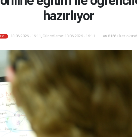
online eğitim ile öğrencil
hazırlıyor
13.06.2026 - 16:11, Güncelleme: 13.06.2026 - 16:11
8156+ kez okund
ER