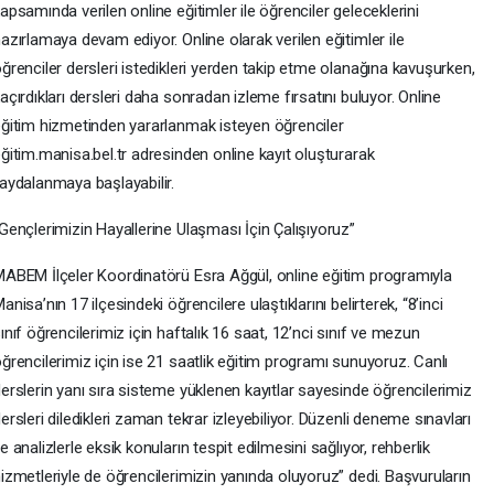
apsamında verilen online eğitimler ile öğrenciler geleceklerini
azırlamaya devam ediyor. Online olarak verilen eğitimler ile
ğrenciler dersleri istedikleri yerden takip etme olanağına kavuşurken,
açırdıkları dersleri daha sonradan izleme fırsatını buluyor. Online
ğitim hizmetinden yararlanmak isteyen öğrenciler
ğitim.manisa.bel.tr adresinden online kayıt oluşturarak
aydalanmaya başlayabilir.
Gençlerimizin Hayallerine Ulaşması İçin Çalışıyoruz”
ABEM İlçeler Koordinatörü Esra Ağgül, online eğitim programıyla
anisa’nın 17 ilçesindeki öğrencilere ulaştıklarını belirterek, “8’inci
ınıf öğrencilerimiz için haftalık 16 saat, 12’nci sınıf ve mezun
ğrencilerimiz için ise 21 saatlik eğitim programı sunuyoruz. Canlı
erslerin yanı sıra sisteme yüklenen kayıtlar sayesinde öğrencilerimiz
ersleri diledikleri zaman tekrar izleyebiliyor. Düzenli deneme sınavları
e analizlerle eksik konuların tespit edilmesini sağlıyor, rehberlik
izmetleriyle de öğrencilerimizin yanında oluyoruz” dedi. Başvuruların