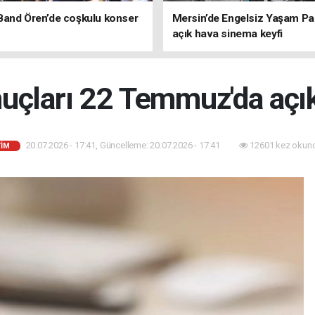
Band Ören’de coşkulu konser
Mersin’de Engelsiz Yaşam Pa
açık hava sinema keyfi
uçları 22 Temmuz'da açı
20.07.2026 - 17:41, Güncelleme: 20.07.2026 - 17:41
12601 kez okun
TİM