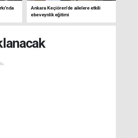
rkı’nda
Ankara Keçiören'de ailelere etkili
ebeveynlik eğitimi
klanacak
du.