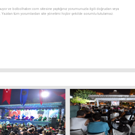
nuyor ve bolbolhaber.com sitesine yaptığınız yorumunuzla ilgili doğrudan veya
. Yazılan tüm yorumlardan site yönetimi hiçbir şekilde sorumlu tutulamaz.