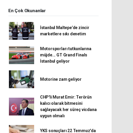
En Çok Okunanlar
İstanbul Maltepe’de zincir
marketlere sıkı denetim
Motorsporları tutkunlarına
müjde... GT Grand Finals
İstanbul geliyor
Motorine zam geliyor
CHP'li Murat Emir: Terörün
kalıcı olarak bitmesini
sağlayacak her süreç vicdana
uygun olmalı
YKS sonuçları 22 Temmuz'da