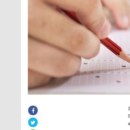
2
S
a