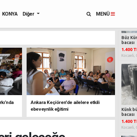
KONYA
Diğer
MENÜ
rkı’nda
Ankara Keçiören'de ailelere etkili
ebeveynlik eğitimi