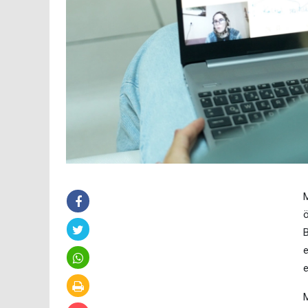
M
ö
B
e
e
M