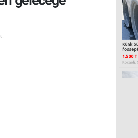
eri geleceğe
u.