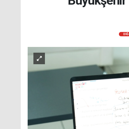
Büyükşehir 
DİĞ