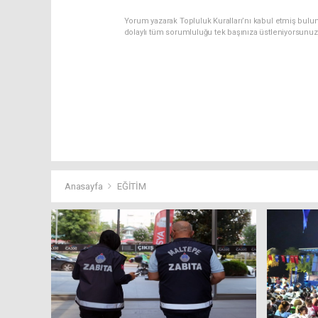
Yorum yazarak Topluluk Kuralları’nı kabul etmiş bulu
dolaylı tüm sorumluluğu tek başınıza üstleniyorsunuz
Anasayfa
EĞİTİM