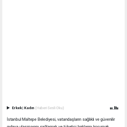
Erkek
|
Kadın
(Haberi Sesli Oku)
İstanbul Maltepe Belediyesi, vatandaşların sağlıklı ve güvenilir
gıdaya ulaşmasını sağlamak ve tüketici haklarını korumak