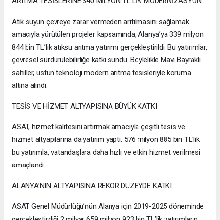
ARITMA TESİSLERİNE 340 MİLYON TL’LİK MODERNİZASYON
Atık suyun çevreye zarar vermeden arıtılmasını sağlamak
amacıyla yürütülen projeler kapsamında, Alanya’ya 339 milyon
844 bin TL’lik atıksu arıtma yatırımı gerçekleştirildi. Bu yatırımlar,
çevresel sürdürülebilirliğe katkı sundu. Böylelikle Mavi Bayraklı
sahiller, üstün teknoloji modern arıtma tesisleriyle koruma
altına alındı.
TESİS VE HİZMET ALTYAPISINA BÜYÜK KATKI
ASAT, hizmet kalitesini artırmak amacıyla çeşitli tesis ve
hizmet altyapılarına da yatırım yaptı. 576 milyon 885 bin TL’lik
bu yatırımla, vatandaşlara daha hızlı ve etkin hizmet verilmesi
amaçlandı.
ALANYA’NIN ALTYAPISINA REKOR DÜZEYDE KATKI
ASAT Genel Müdürlüğü’nün Alanya için 2019-2025 döneminde
gerçekleştirdiği 2 milyar 659 milyon 923 bin TL’lik yatırımların