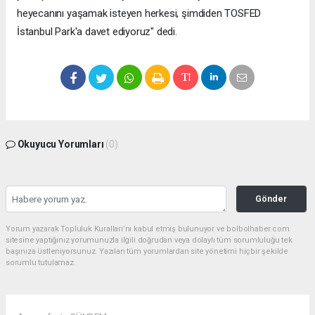
heyecanını yaşamak isteyen herkesi, şimdiden TOSFED
İstanbul Park'a davet ediyoruz" dedi.
Okuyucu Yorumları
(0)
Gönder
Yorum yazarak Topluluk Kuralları’nı kabul etmiş bulunuyor ve bolbolhaber.com
sitesine yaptığınız yorumunuzla ilgili doğrudan veya dolaylı tüm sorumluluğu tek
başınıza üstleniyorsunuz. Yazılan tüm yorumlardan site yönetimi hiçbir şekilde
sorumlu tutulamaz.