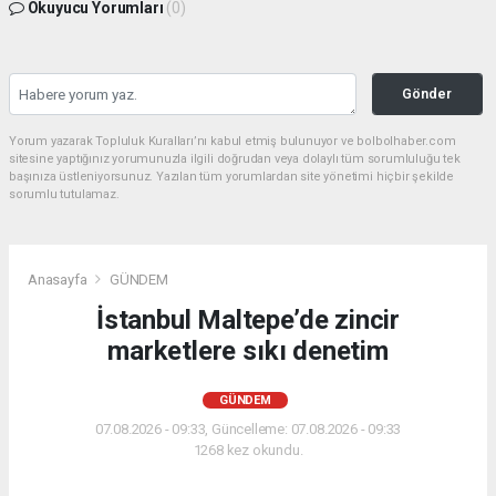
Okuyucu Yorumları
(0)
Gönder
Yorum yazarak Topluluk Kuralları’nı kabul etmiş bulunuyor ve bolbolhaber.com
sitesine yaptığınız yorumunuzla ilgili doğrudan veya dolaylı tüm sorumluluğu tek
başınıza üstleniyorsunuz. Yazılan tüm yorumlardan site yönetimi hiçbir şekilde
sorumlu tutulamaz.
Anasayfa
GÜNDEM
İstanbul Maltepe’de zincir
marketlere sıkı denetim
GÜNDEM
07.08.2026 - 09:33, Güncelleme: 07.08.2026 - 09:33
1268 kez okundu.