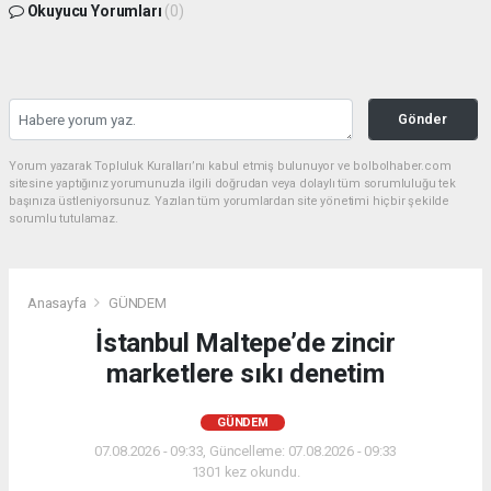
Okuyucu Yorumları
(0)
Gönder
Yorum yazarak Topluluk Kuralları’nı kabul etmiş bulunuyor ve bolbolhaber.com
sitesine yaptığınız yorumunuzla ilgili doğrudan veya dolaylı tüm sorumluluğu tek
başınıza üstleniyorsunuz. Yazılan tüm yorumlardan site yönetimi hiçbir şekilde
sorumlu tutulamaz.
Anasayfa
GÜNDEM
İstanbul Maltepe’de zincir
marketlere sıkı denetim
GÜNDEM
07.08.2026 - 09:33, Güncelleme: 07.08.2026 - 09:33
1301 kez okundu.