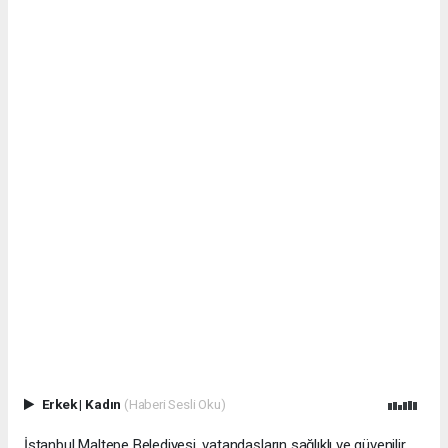
Erkek
|
Kadın
(Haberi Sesli Oku)
İstanbul Maltepe Belediyesi, vatandaşların sağlıklı ve güvenilir