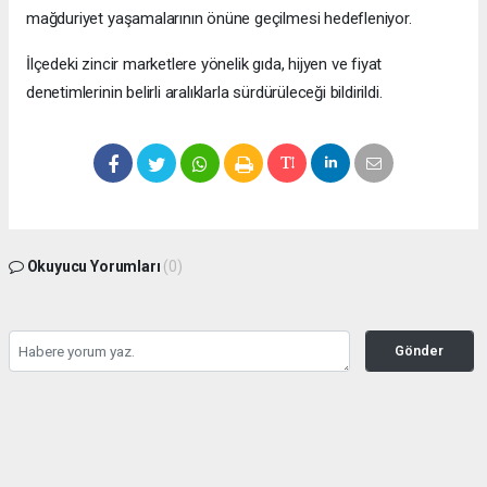
mağduriyet yaşamalarının önüne geçilmesi hedefleniyor.
İlçedeki zincir marketlere yönelik gıda, hijyen ve fiyat
denetimlerinin belirli aralıklarla sürdürüleceği bildirildi.
Okuyucu Yorumları
(0)
Gönder
Yorum yazarak Topluluk Kuralları’nı kabul etmiş bulunuyor ve bolbolhaber.com
sitesine yaptığınız yorumunuzla ilgili doğrudan veya dolaylı tüm sorumluluğu tek
başınıza üstleniyorsunuz. Yazılan tüm yorumlardan site yönetimi hiçbir şekilde
sorumlu tutulamaz.