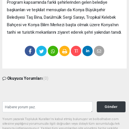
Program kapsamında farklı şehirlerinden gelen belediye
başkanları ve teşkilat mensupları da Konya Büyükşehir
Belediyesi Taş Bina, Darülmülk Sergi Sarayı, Tropikal Kelebek
Bahçesi ve Konya Bilim Merkezi başta olmak üzere Konya’nın
tarihi ve turistik mekanlarını ziyaret ederek şehri yakından tanıdı.
Okuyucu Yorumları
(0)
Gönder
Yorum yazarak Topluluk Kuralları’nı kabul etmiş bulunuyor ve bolbolhaber.com
sitesine yaptığınız yorumunuzla ilgili doğrudan veya dolaylı tüm sorumluluğu tek
başınıza üstleniyorsunuz. Yazılan tüm yorumlardan site yönetimi hiçbir şekilde