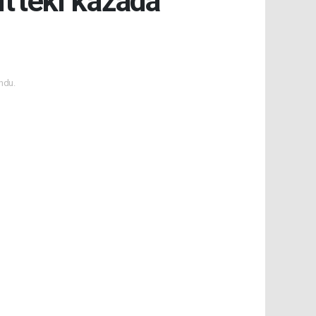
it'teki kazada
ndu.