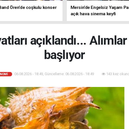
Band Ören’de coşkulu konser
Mersin’de Engelsiz Yaşam Pa
açık hava sinema keyfi
yatları açıklandı... Alımla
başlıyor
06.08.2026 - 18:49, Güncelleme: 06.08.2026 - 18:49
143 kez okun
NOMİ