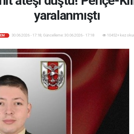
it ateşi düştü! Pençe-Kil
yaralanmıştı
30.06.2026 - 17:18, Güncelleme: 30.06.2026 - 17:18
10452+ kez oku
DEM