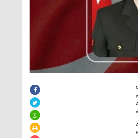
M
y
A
d
A
B