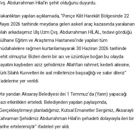
vş. Abdurrahman Hilal'in şehit olduğunu duyurdu.
akanlıktan yapılan açıklamada, "Pençe Kilit Harekât Bölgesinde 22
ayıs 2026 tarihinde meydana gelen askerî araç kazasında yaralanan
ilah arkadaşımız Ulş.Uzm.Çvş. Abdurrahman HİLAL, tedavi gördüğü
ülhane Eğitim ve Araştırma Hastanesi'nde yapılan tüm
üdahalelere rağmen kurtarılamayarak 30 Haziran 2026 tarihinde
ehit olmuştur. Bizleri derin bir acı ve üzüntüye boğan bu olayda
ayatını kaybeden aziz şehidimize Allah’tan rahmet; kederli ailesine,
ürk Silahlı Kuvvetleri ile asil milletimize başsağlığı ve sabır dileriz"
fadelerine yer verildi.
te yandan Aksaray Belediyesi dei 1 Temmuz'da (Yarın) yapacağı
azı etkinlikleri erteledi. Belediyeden yapılan paylaşımda,
Gerçekleştirmeyi planladığımız; Kutsal Emanetler Sergimiz, Aksaraylı
ahraman Şehidimiz Abdurrahman Hilal'in şehadeti dolayısıyla ileri bir
arihe ertelenmiştir" ifadeleri yer aldı.