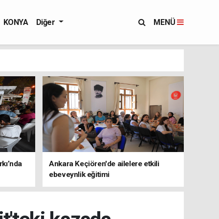
KONYA
Diğer
MENÜ
rkı’nda
Ankara Keçiören'de ailelere etkili
ebeveynlik eğitimi