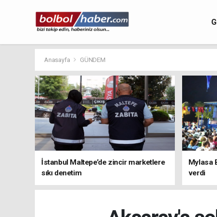
G
Anasayfa
GÜNDEM
İstanbul Maltepe’de zincir marketlere
Mylasa 
sıkı denetim
verdi