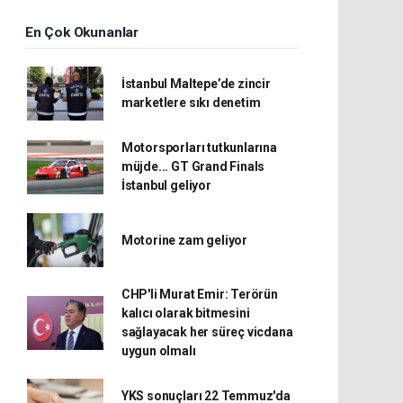
En Çok Okunanlar
İstanbul Maltepe’de zincir
marketlere sıkı denetim
Motorsporları tutkunlarına
müjde... GT Grand Finals
İstanbul geliyor
Motorine zam geliyor
CHP'li Murat Emir: Terörün
kalıcı olarak bitmesini
sağlayacak her süreç vicdana
uygun olmalı
YKS sonuçları 22 Temmuz'da