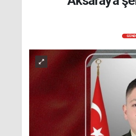
Aksaray'a şeh
GÜN