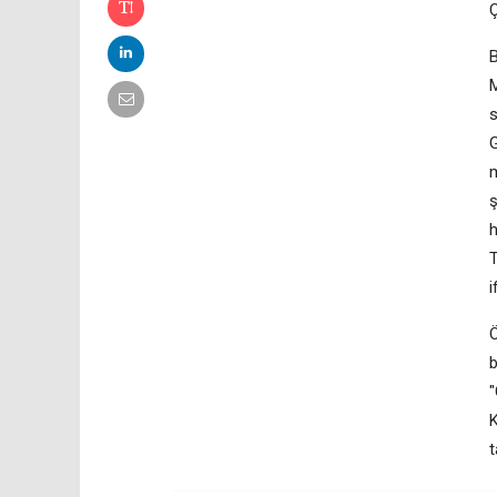
Ç
B
M
s
G
m
ş
h
T
i
Ö
b
"
K
t