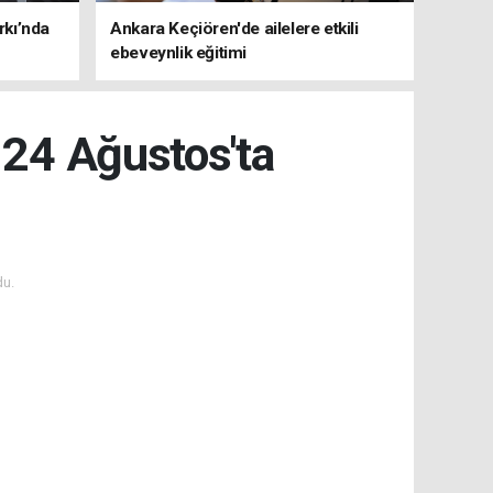
rkı’nda
Ankara Keçiören'de ailelere etkili
ebeveynlik eğitimi
r 24 Ağustos'ta
du.