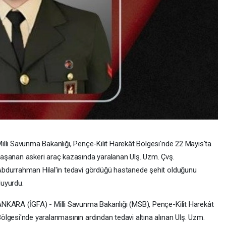
illi Savunma Bakanlığı, Pençe-Kilit Harekât Bölgesi'nde 22 Mayıs'ta
aşanan askeri araç kazasında yaralanan Ulş. Uzm. Çvş.
bdurrahman Hilal'in tedavi gördüğü hastanede şehit olduğunu
uyurdu.
NKARA (İGFA) - Milli Savunma Bakanlığı (MSB), Pençe-Kilit Harekât
ölgesi'nde yaralanmasının ardından tedavi altına alınan Ulş. Uzm.