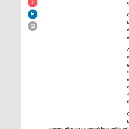
ç
G
k
d
e
A
a
g
t
e
e
4
i
G
k
esasına göre görev yaparak kaçakçılıkla müca