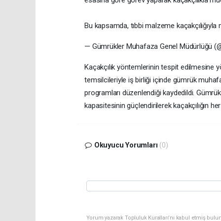
Bu kapsamda, tıbbi malzeme kaçakçılığıyla 
— Gümrükler Muhafaza Genel Müdürlüğü (
Kaçakçılık yöntemlerinin tespit edilmesine yö
temsilcileriyle iş birliği içinde gümrük muhafa
programları düzenlendiği kaydedildi. Gümrük
kapasitesinin güçlendirilerek kaçakçılığın her
Okuyucu Yorumları
(0)
Yorum yazarak Topluluk Kuralları’nı kabul etmiş bulu