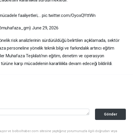
mücadele faaliyetleri;… pic.twitter.com/OyoxQYttWn
@muhafaza_gm) June 29, 2026
nelik risk analizlerinin sürdürüldüğü belirtilen açıklamada, sektör
za personeline yönelik teknik bilgi ve farkındalık artırıcı eğitim
ler Muhafaza Teşkilatı’nın eğitim, denetim ve operasyon
 türüne karşı mücadelenin kararlılıkla devam edeceği bildirildi.
Gönder
nuyor ve bolbolhaber.com sitesine yaptığınız yorumunuzla ilgili doğrudan veya