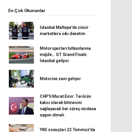
En Çok Okunanlar
İstanbul Maltepe’de zincir
marketlere sıkı denetim
Motorsporları tutkunlarına
müjde... GT Grand Finals
İstanbul geliyor
Motorine zam geliyor
CHP'li Murat Emir: Terörün
kalıcı olarak bitmesini
sağlayacak her süreç vicdana
uygun olmalı
YKS sonuçları 22 Temmuz'da