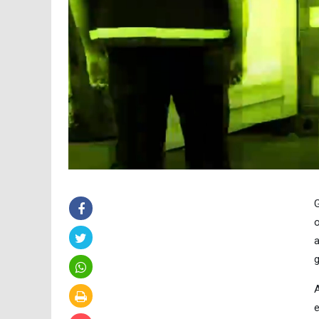
G
o
a
g
A
e