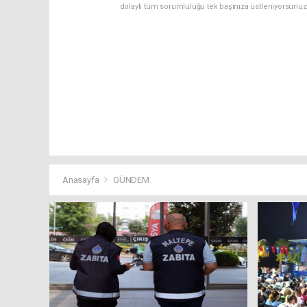
dolaylı tüm sorumluluğu tek başınıza üstleniyorsunuz
Anasayfa
GÜNDEM