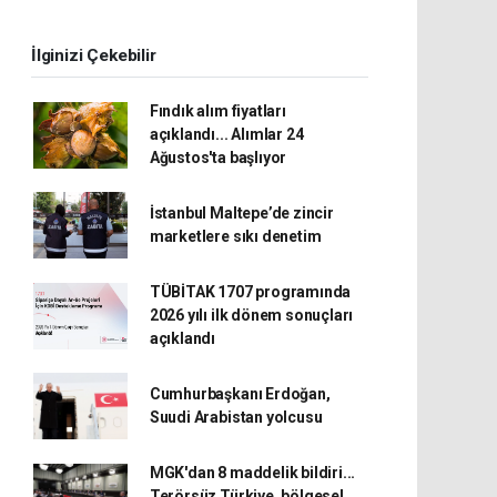
İlginizi Çekebilir
Fındık alım fiyatları
açıklandı... Alımlar 24
Ağustos'ta başlıyor
İstanbul Maltepe’de zincir
marketlere sıkı denetim
TÜBİTAK 1707 programında
2026 yılı ilk dönem sonuçları
açıklandı
Cumhurbaşkanı Erdoğan,
Suudi Arabistan yolcusu
MGK'dan 8 maddelik bildiri...
Terörsüz Türkiye, bölgesel