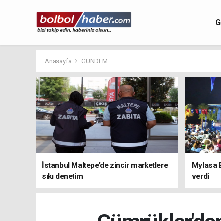
G
Anasayfa
GÜNDEM
İstanbul Maltepe’de zincir marketlere
Mylasa 
sıkı denetim
verdi