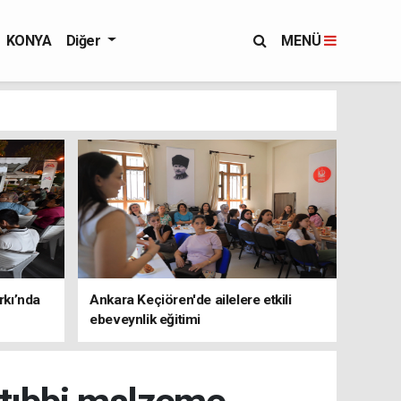
KONYA
Diğer
MENÜ
rkı’nda
Ankara Keçiören'de ailelere etkili
ebeveynlik eğitimi