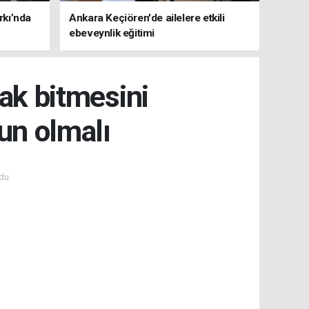
rkı’nda
Ankara Keçiören'de ailelere etkili
ebeveynlik eğitimi
rak bitmesini
un olmalı
du.