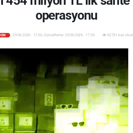
 454 milyon TL’lik sahte
operasyonu
29.06.2026 - 17:36, Güncelleme: 29.06.2026 - 17:36
6273+ kez okun
DEM