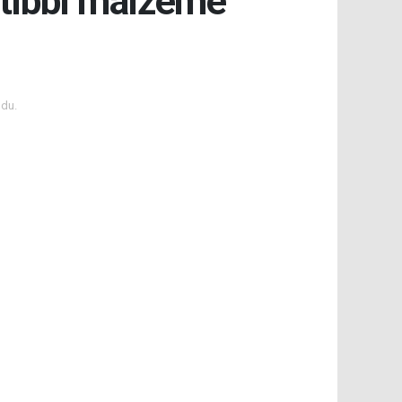
 tıbbi malzeme
du.