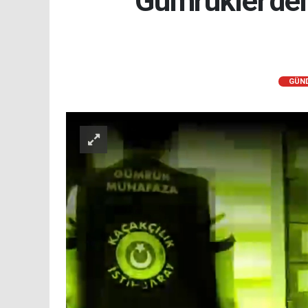
Gümrükler'den
GÜN