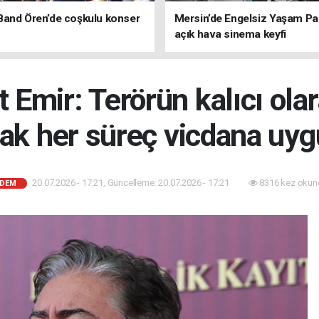
Band Ören’de coşkulu konser
Mersin’de Engelsiz Yaşam Pa
açık hava sinema keyfi
 Emir: Terörün kalıcı ola
ak her süreç vicdana uyg
20.07.2026 - 17:21, Güncelleme: 20.07.2026 - 17:21
8316 kez okun
DEM