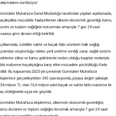
alışmalarını sürdürüyor.
ümrükler Muhafaza Genel Müdürlüğü tarafından yapılan açıklamada,
açakçılıkla mücadele faaliyetlerinin ülkenin ekonomik güvenliği, kamu
üzeni ve toplum sağlığının korunması amacıyla 7 gün 24 saat
sasına göre devam ettiği belirtildi.
çıklamada, özellikle sahte ve kaçak tıbbi ürünlerin halk sağlığı
çısından oluşturduğu riskler, yerli üretime verdiği zarar, sağlık turizmi
elirlerine etkisi ve kamu gelirlerinde neden olduğu kayıplar nedeniyle
ıbbi malzeme kaçakçılığına karşı etkin mücadele yürütüldüğü ifade
dildi. Bu kapsamda 2025 yılı içerisinde Gümrükler Muhafaza
kiplerince gerçekleştirilen 245 operasyonda, piyasa değeri yaklaşık
54 milyon TL olan 16,6 milyon adet kaçak ve sahte tıbbi malzeme ile
laç niteliğindeki eşya ele geçirildi.
ümrükler Muhafaza ekiplerimiz, ülkemizin ekonomik güvenliğini,
amu düzenini ve toplum sağlığını korumak amacıyla 7 gün 24 saat
delesini kararlılıkla sürdürmektedir.