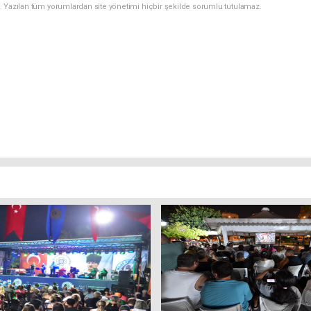
. Yazılan tüm yorumlardan site yönetimi hiçbir şekilde sorumlu tutulamaz.