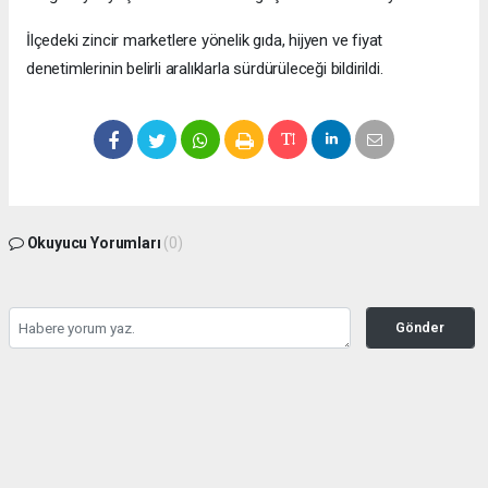
İlçedeki zincir marketlere yönelik gıda, hijyen ve fiyat
denetimlerinin belirli aralıklarla sürdürüleceği bildirildi.
Okuyucu Yorumları
(0)
Gönder
Yorum yazarak Topluluk Kuralları’nı kabul etmiş bulunuyor ve bolbolhaber.com
sitesine yaptığınız yorumunuzla ilgili doğrudan veya dolaylı tüm sorumluluğu tek
başınıza üstleniyorsunuz. Yazılan tüm yorumlardan site yönetimi hiçbir şekilde
sorumlu tutulamaz.