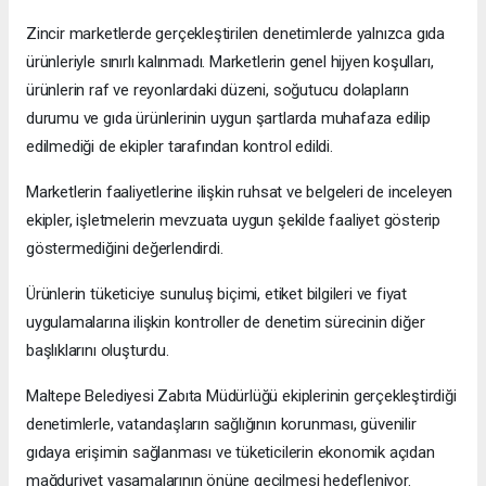
Zincir marketlerde gerçekleştirilen denetimlerde yalnızca gıda
ürünleriyle sınırlı kalınmadı. Marketlerin genel hijyen koşulları,
ürünlerin raf ve reyonlardaki düzeni, soğutucu dolapların
durumu ve gıda ürünlerinin uygun şartlarda muhafaza edilip
edilmediği de ekipler tarafından kontrol edildi.
Marketlerin faaliyetlerine ilişkin ruhsat ve belgeleri de inceleyen
ekipler, işletmelerin mevzuata uygun şekilde faaliyet gösterip
göstermediğini değerlendirdi.
Ürünlerin tüketiciye sunuluş biçimi, etiket bilgileri ve fiyat
uygulamalarına ilişkin kontroller de denetim sürecinin diğer
başlıklarını oluşturdu.
Maltepe Belediyesi Zabıta Müdürlüğü ekiplerinin gerçekleştirdiği
denetimlerle, vatandaşların sağlığının korunması, güvenilir
gıdaya erişimin sağlanması ve tüketicilerin ekonomik açıdan
mağduriyet yaşamalarının önüne geçilmesi hedefleniyor.