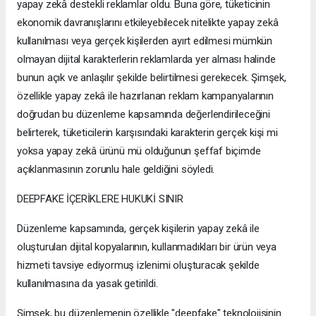
yapay zekâ destekli reklamlar oldu. Buna göre, tüketicinin
ekonomik davranışlarını etkileyebilecek nitelikte yapay zekâ
kullanılması veya gerçek kişilerden ayırt edilmesi mümkün
olmayan dijital karakterlerin reklamlarda yer alması halinde
bunun açık ve anlaşılır şekilde belirtilmesi gerekecek. Şimşek,
özellikle yapay zekâ ile hazırlanan reklam kampanyalarının
doğrudan bu düzenleme kapsamında değerlendirileceğini
belirterek, tüketicilerin karşısındaki karakterin gerçek kişi mi
yoksa yapay zekâ ürünü mü olduğunun şeffaf biçimde
açıklanmasının zorunlu hale geldiğini söyledi.
DEEPFAKE İÇERİKLERE HUKUKİ SINIR
Düzenleme kapsamında, gerçek kişilerin yapay zekâ ile
oluşturulan dijital kopyalarının, kullanmadıkları bir ürün veya
hizmeti tavsiye ediyormuş izlenimi oluşturacak şekilde
kullanılmasına da yasak getirildi.
Şimşek, bu düzenlemenin özellikle "deepfake" teknolojisinin