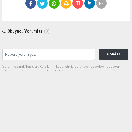
Okuyucu Yorumları
(0)
Gönder
Yorum yazarak Topluluk Kuralları’nı kabul etmiş bulunuyor ve bolbolhaber.com
sitesine yaptığınız yorumunuzla ilgili doğrudan veya dolaylı tüm sorumluluğu tek
başınıza üstleniyorsunuz. Yazılan tüm yorumlardan site yönetimi hiçbir şekilde
sorumlu tutulamaz.
haber paketi
haber scripti
haber yazılımı
Tüm hakları saklı tutulmaktadır.Copyright 2026©
Haber Yazılımı:
Web Aksiyon ®