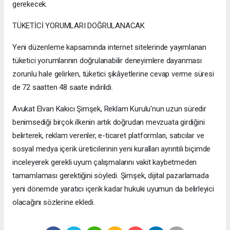
gerekecek.
TÜKETİCİ YORUMLARI DOĞRULANACAK
Yeni düzenleme kapsamında internet sitelerinde yayımlanan
tüketici yorumlarının doğrulanabilir deneyimlere dayanması
zorunlu hale gelirken, tüketici şikâyetlerine cevap verme süresi
de 72 saatten 48 saate indirildi.
Avukat Elvan Kakıcı Şimşek, Reklam Kurulu'nun uzun süredir
benimsediği birçok ilkenin artık doğrudan mevzuata girdiğini
belirterek, reklam verenler, e-ticaret platformları, satıcılar ve
sosyal medya içerik üreticilerinin yeni kuralları ayrıntılı biçimde
inceleyerek gerekli uyum çalışmalarını vakit kaybetmeden
tamamlaması gerektiğini söyledi. Şimşek, dijital pazarlamada
yeni dönemde yaratıcı içerik kadar hukuki uyumun da belirleyici
olacağını sözlerine ekledi.