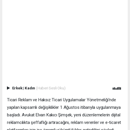
Erkek
|
Kadın
(Haberi Sesli Oku)
Ticari Reklam ve Haksız Ticari Uygulamalar Yönetmeliği'nde
yapılan kapsamlı değişiklikler 1 Ağustos itibarıyla uygulanmaya
başladı. Avukat Elvan Kakıcı Şimşek, yeni düzenlemelerin dijital
reklamcılıkta şeffaflığı artıracağını, reklam verenler ve e-ticaret
platformları için ise önemli yükümlülükler getirdiğini söyledi.