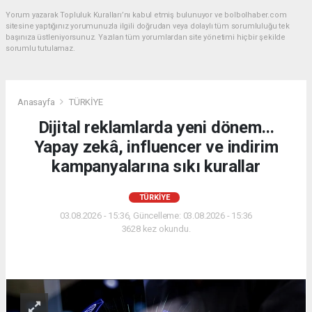
Yorum yazarak Topluluk Kuralları’nı kabul etmiş bulunuyor ve bolbolhaber.com
sitesine yaptığınız yorumunuzla ilgili doğrudan veya dolaylı tüm sorumluluğu tek
başınıza üstleniyorsunuz. Yazılan tüm yorumlardan site yönetimi hiçbir şekilde
sorumlu tutulamaz.
Anasayfa
TÜRKİYE
Dijital reklamlarda yeni dönem...
Yapay zekâ, influencer ve indirim
kampanyalarına sıkı kurallar
TÜRKİYE
03.08.2026 - 15:36, Güncelleme: 03.08.2026 - 15:36
3628 kez okundu.