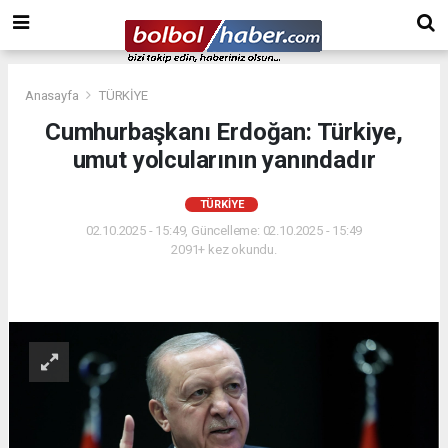
Anasayfa
TÜRKİYE
Cumhurbaşkanı Erdoğan: Türkiye,
umut yolcularının yanındadır
TÜRKİYE
02.10.2025 - 15:49, Güncelleme: 02.10.2025 - 15:49
2091+ kez okundu.