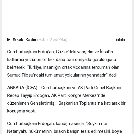
Erkek
|
Kadın
(Haberi Sesli Oku)
Cumhurbaşkanı Erdoğan, Gazze’deki vahşetin ve İsrail’in
katliamcı yüzünün bir kez daha tüm dünyada görüldüğünü
belirterek, "Türkiye, insanlığın ortak vicdanına tercüman olan
Sumud Filosu’ndaki tüm umut yolcularının yanındadır” dedi.
ANKARA (İGFA) - Cumhurbaşkanı ve AK Parti Genel Başkanı
Recep Tayyip Erdoğan, AK Parti Kongre Merkezi’nde
düzenlenen Genişletilmiş İl Başkanları Toplantısı’na katılarak bir
konuşma yaptı.
Cumhurbaşkanı Erdoğan, konuşmasında, “Soykırımcı
Netanyahu hükûmetinin, bırakın barışın tesis edilmesini, böyle