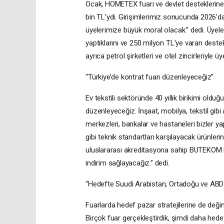
Ocak, HOMETEX fuarı ve devlet desteklerine il
bin TL’ydi. Girişimlerimiz sonucunda 2026’da
üyelerimize büyük moral olacak.” dedi. Üye
yaptıklarını ve 250 milyon TL’ye varan destek
ayrıca petrol şirketleri ve otel zincirleriyle ü
“Türkiye’de kontrat fuarı düzenleyeceğiz”
Ev tekstili sektöründe 40 yıllık birikimi ol
düzenleyeceğiz. İnşaat, mobilya, tekstil gibi 
merkezleri, bankalar ve hastaneleri bizler 
gibi teknik standartları karşılayacak ürünler
uluslararası akreditasyona sahip BUTEKOM ile
indirim sağlayacağız.” dedi.
“Hedefte Suudi Arabistan, Ortadoğu ve ABD
Fuarlarda hedef pazar stratejilerine de değ
Birçok fuar gerçekleştirdik, şimdi daha hed