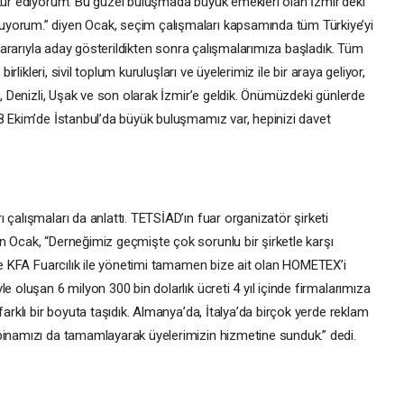
kkür ediyorum. Bu güzel buluşmada büyük emekleri olan İzmir’deki
yorum.” diyen Ocak, seçim çalışmaları kapsamında tüm Türkiye’yi
u kararıyla aday gösterildikten sonra çalışmalarımıza başladık. Tüm
irlikleri, sivil toplum kuruluşları ve üyelerimiz ile bir araya geliyor,
a, Denizli, Uşak ve son olarak İzmir’e geldik. Önümüzdeki günlerde
 8 Ekim’de İstanbul’da büyük buluşmamız var, hepinizi davet
 çalışmaları da anlattı. TETSİAD’ın fuar organizatör şirketi
n Ocak, “Derneğimiz geçmişte çok sorunlu bir şirketle karşı
 ve KFA Fuarcılık ile yönetimi tamamen bize ait olan HOMETEX’i
e oluşan 6 milyon 300 bin dolarlık ücreti 4 yıl içinde firmalarımıza
farklı bir boyuta taşıdık. Almanya’da, İtalya’da birçok yerde reklam
binamızı da tamamlayarak üyelerimizin hizmetine sunduk.” dedi.