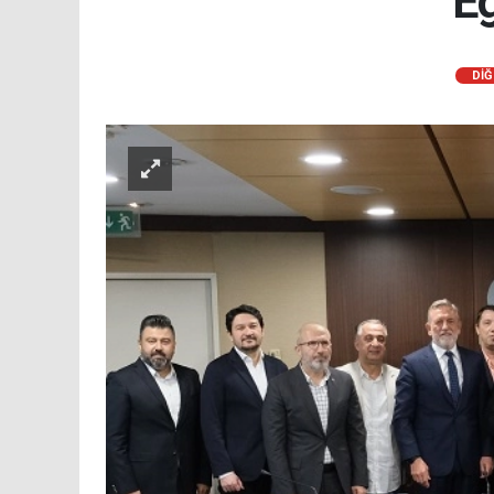
Eg
DİĞ