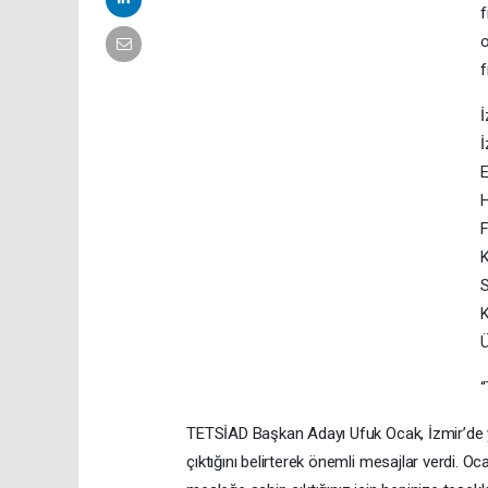
f
o
f
İ
İ
E
H
F
K
S
K
Ü
“
TETSİAD Başkan Adayı Ufuk Ocak, İzmir’de 
çıktığını belirterek önemli mesajlar verdi. Oc