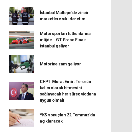
İstanbul Maltepe’de zincir
marketlere sıkı denetim
Motorsporları tutkunlarına
müjde... GT Grand Finals
İstanbul geliyor
Motorine zam geliyor
CHP'li Murat Emir: Terörün
kalıcı olarak bitmesini
sağlayacak her süreç vicdana
uygun olmalı
YKS sonuçları 22 Temmuz'da
açıklanacak