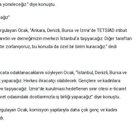
ra yöneleceğiz.” diye konuştu.
cağız”
urgulayan Ocak, “Ankara, Denizli, Bursa ve İzmir’de TETSİAD irtibat
aretin ve derneğimizin merkezi İstanbul’a taşıyacağız. Diğer taraftan
kte zorlanıyoruz, bu konuda da özel bir birim kuracağız.” dedi
acata odaklanacaklarını söyleyen Ocak, “İstanbul, Denizli, Bursa ve
t yapacağız. Herkes ihracatçı olabilecek. Gençlere ve kadınlara
riye taşıyacağız. İzmir’de kurulması hedeflenen sınır ötesi e-ticaret
et odasındaki dostlarımızla iş birliği yapacağız” diye konuştu.
urgulayan Ocak, komisyon yapılarıyla daha çok genç ve kadını
dı.