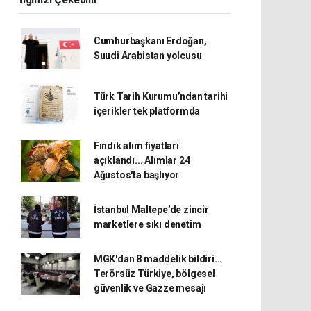
İlginizi Çekebilir
Cumhurbaşkanı Erdoğan,
Suudi Arabistan yolcusu
Türk Tarih Kurumu’ndan tarihi
içerikler tek platformda
Fındık alım fiyatları
açıklandı... Alımlar 24
Ağustos'ta başlıyor
İstanbul Maltepe’de zincir
marketlere sıkı denetim
MGK'dan 8 maddelik bildiri...
Terörsüz Türkiye, bölgesel
güvenlik ve Gazze mesajı