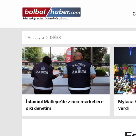
G
Anasayfa
DİĞER
İstanbul Maltepe’de zincir marketlere
Mylasa 
sıkı denetim
verdi