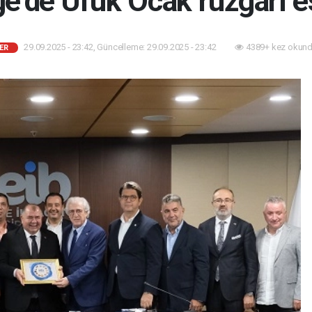
e’de Ufuk Ocak rüzgarı e
29.09.2025 - 23:42, Güncelleme: 29.09.2025 - 23:42
4389+ kez okund
ER