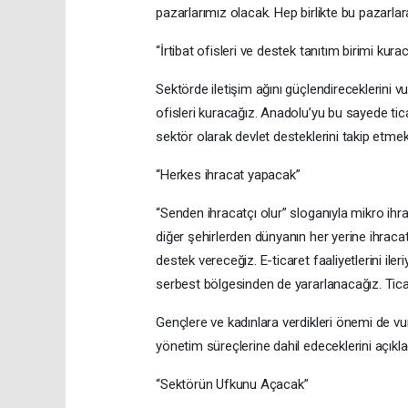
pazarlarımız olacak. Hep birlikte bu pazarla
“İrtibat ofisleri ve destek tanıtım birimi kura
Sektörde iletişim ağını güçlendireceklerini v
ofisleri kuracağız. Anadolu’yu bu sayede tic
sektör olarak devlet desteklerini takip etme
“Herkes ihracat yapacak”
“Senden ihracatçı olur” sloganıyla mikro ihr
diğer şehirlerden dünyanın her yerine ihraca
destek vereceğiz. E-ticaret faaliyetlerini ile
serbest bölgesinden de yararlanacağız. Ticar
Gençlere ve kadınlara verdikleri önemi de v
yönetim süreçlerine dahil edeceklerini açıkla
“Sektörün Ufkunu Açacak”