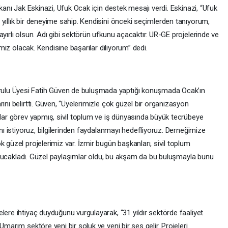
şkanı Jak Eskinazi, Ufuk Ocak için destek mesajı verdi. Eskinazi, “Ufuk
yıllık bir deneyime sahip. Kendisini önceki seçimlerden tanıyorum,
yırlı olsun. Adı gibi sektörün ufkunu açacaktır. UR-GE projelerinde ve
rimiz olacak. Kendisine başarılar diliyorum” dedi.
ulu Üyesi Fatih Güven de buluşmada yaptığı konuşmada Ocak’ın
ını belirtti. Güven, “Üyelerimizle çok güzel bir organizasyon
llar görev yapmış, sivil toplum ve iş dünyasında büyük tecrübeye
ını istiyoruz, bilgilerinden faydalanmayı hedefliyoruz. Derneğimize
 güzel projelerimiz var. İzmir bugün başkanları, sivil toplum
y’i kucakladı. Güzel paylaşımlar oldu, bu akşam da bu buluşmayla bunu
lere ihtiyaç duyduğunu vurgulayarak, “31 yıldır sektörde faaliyet
Umarım sektöre yeni bir soluk ve yeni bir ses gelir. Projeleri