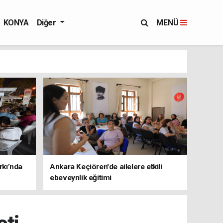
KONYA
Diğer
MENÜ
rkı’nda
Ankara Keçiören'de ailelere etkili
ebeveynlik eğitimi