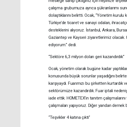
mesleğe sahip çıktığınız için hepinize teşe
çalışma grubumuza ayrıca şükranlarımı sunu
dolaştıklarını belirtti. Ocak, “Yönetim kurul
Türkiye’de ticaret ve sanayi odaları, ihracatçı b
desteklerini alıyoruz. İstanbul, Ankara, Burs
Gaziantep ve Kayseri ziyaretlerimiz olacak.
ediyorum.” dedi.
“Sektöre 6,3 milyon doları geri kazandırdık”
Ocak, yönetim olarak bugüne kadar yaptıkları
konusunda büyük sorunlar yaşadığını belirte
karşıyaydı. Fuarımızı bu şirketten kurtardık
sektörümüze kazandırdık. Fuar iptali nedeniyl
iade ettik. HOMETEX’in tanıtım çalışmalarını 
çalışmaları yapıyoruz. Diğer yandan dernek 
“Teşvikler 4 katına çıktı”