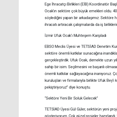
Ege İhracatçı Birlikleri (EİB) Koordinatör Ba
Ocak’ın sektöre çok büyük emekleri oldu. 40 
söylediğini yapan bir arkadaşımız. Sektöre ha
ihracatı artıracak çalışmalarda da iş birlikle
İzmir Ufuk Ocak’ı Muhteşem Karşıladı
EBSO Meclis Üyesi ve TETSİAD Denetim Kur
sektöre önemli katkılar sunacağına inandıklar
gerçekleştirdik. Ufuk Ocak, dernekte uzun yı
sahip bir isim. Seçilmesini ve başarılı olmas
önemli katkılar sağlayacağına inanıyoruz. Çok
kuruluşları ve firmalarıyla birlikte Ufuk Be
pekiştiriyoruz” diye konuştu.
“Sektöre Yeni Bir Soluk Gelecek”
TETSİAD Üyesi Gül Güler, sektörün yeni proje
gösteriyorum. Çok güzel projeler hazırlandı. 