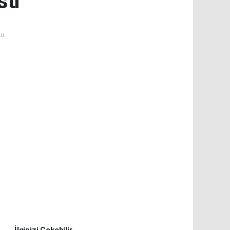
sti
u.