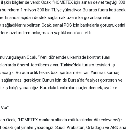
işkin bilgiler de verdi: Ocak, “HOMETEX için alınan devlet teşviği 300
 bu rakam 1 milyon 300 bin TL’ye yükseliyor. Bu artış fuara katılacak
lere finansal açıdan destek sağlamak üzere kargo anlaşmaları
 sağladıklarını belirten Ocak, sanal POS için bankalarla görüştüklerini
yelere özel indirim anlaşmaları yaptıklarını ifade etti.
duğunu vurgulayan Ocak, “Yeni dönemde ülkemizde kontrat fuarı
alanlarda önemli tecrübemiz var. Türkiye’deki turizm tesisleri, iş
yapacağız. Burada artık teknik bazı şartnameler var. Yanmaz kumaş
in sağlanması gerekiyor. Bunun için de Bursa’da faaliyet gösteren ve
 iş birliği yapacağız. Buradaki tanıtımları güçlendirecek, üyelere
 Var”
inen Ocak, “HOMETEX markası altında milli katılımlar düzenleyeceğiz.
ef odaklı çalışmalar yapacağız. Suudi Arabistan, Ortadoğu ve ABD ana