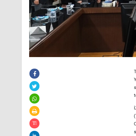
T
Y
s
t
İ
(
O
s