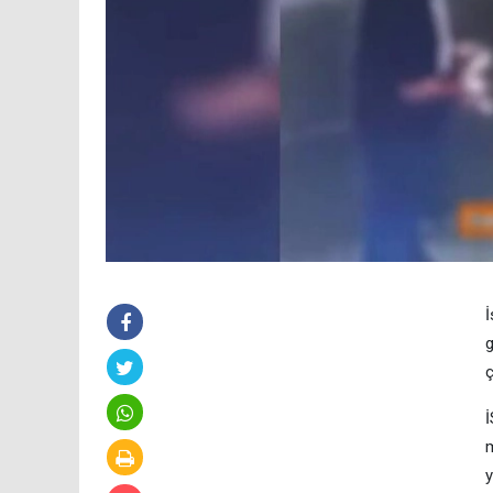
İ
g
ç
İ
m
y