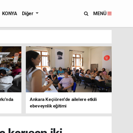
KONYA
Diğer
MENÜ
rkı’nda
Ankara Keçiören'de ailelere etkili
ebeveynlik eğitimi