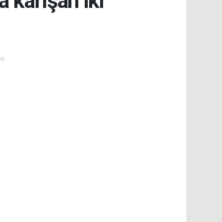
a karışan iki
u.