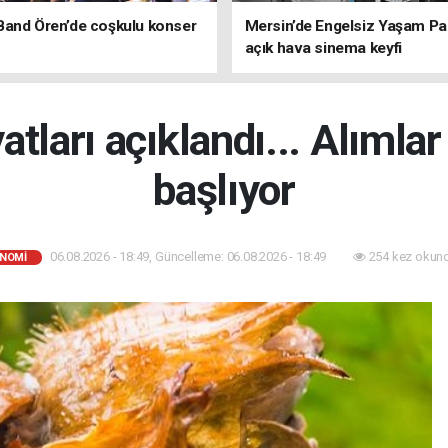
Band Ören’de coşkulu konser
Mersin’de Engelsiz Yaşam Pa
açık hava sinema keyfi
yatları açıklandı... Alımla
başlıyor
06.08.2026 - 18:49, Güncelleme: 06.08.2026 - 18:49
254 kez okun
NOMİ