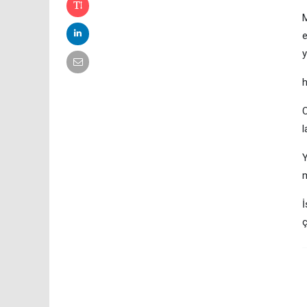
M
e
y
O
l
Y
m
İ
ç