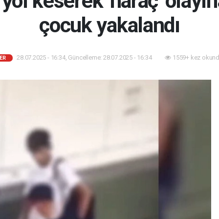
yol keserek 'haraç' olayın
çocuk yakalandı
28.07.2025 - 16:34, Güncelleme: 28.07.2025 - 16:34
1559+ kez okund
ER