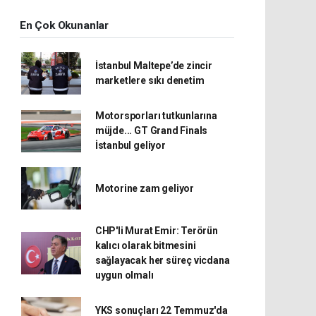
En Çok Okunanlar
İstanbul Maltepe’de zincir
marketlere sıkı denetim
Motorsporları tutkunlarına
müjde... GT Grand Finals
İstanbul geliyor
Motorine zam geliyor
CHP'li Murat Emir: Terörün
kalıcı olarak bitmesini
sağlayacak her süreç vicdana
uygun olmalı
YKS sonuçları 22 Temmuz'da