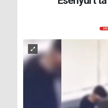
Esenyurt’ta 
DİĞ