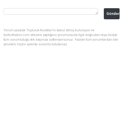
Gönder
Yorum yazarak Topluluk Kuralları’nı kabul etmiş bulunuyor ve
bolbolhaber.com sitesine yaptığınız yorumunuzla ilgili doğrudan veya dolaylı
tüm sorumluluğu tek başınıza üstleniyorsunuz. Yazılan tüm yorumlardan site
yönetimi hiçbir şekilde sorumlu tutulamaz.