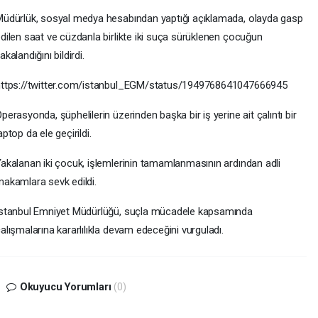
üdürlük, sosyal medya hesabından yaptığı açıklamada, olayda gasp
dilen saat ve cüzdanla birlikte iki suça sürüklenen çocuğun
akalandığını bildirdi.
https://twitter.com/istanbul_EGM/status/1949768641047666945
perasyonda, şüphelilerin üzerinden başka bir iş yerine ait çalıntı bir
aptop da ele geçirildi.
akalanan iki çocuk, işlemlerinin tamamlanmasının ardından adli
akamlara sevk edildi.
stanbul Emniyet Müdürlüğü, suçla mücadele kapsamında
alışmalarına kararlılıkla devam edeceğini vurguladı.
Okuyucu Yorumları
(0)