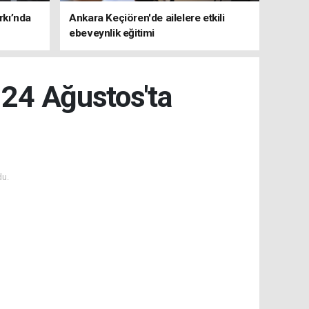
rkı’nda
Ankara Keçiören'de ailelere etkili
ebeveynlik eğitimi
r 24 Ağustos'ta
du.