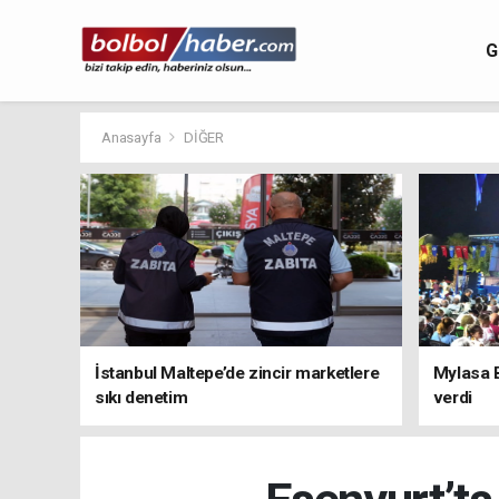
G
Anasayfa
DİĞER
İstanbul Maltepe’de zincir marketlere
Mylasa 
sıkı denetim
verdi