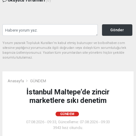
Okuyucu Yorumları
(0)
Gönder
Yorum yazarak Topluluk Kuralları’nı kabul etmiş bulunuyor ve bolbolhaber.com
sitesine yaptığınız yorumunuzla ilgili doğrudan veya dolaylı tüm sorumluluğu tek
başınıza üstleniyorsunuz. Yazılan tüm yorumlardan site yönetimi hiçbir şekilde
sorumlu tutulamaz.
Anasayfa
GÜNDEM
İstanbul Maltepe’de zincir
marketlere sıkı denetim
GÜNDEM
07.08.2026 - 09:33, Güncelleme: 07.08.2026 - 09:33
3943 kez okundu.