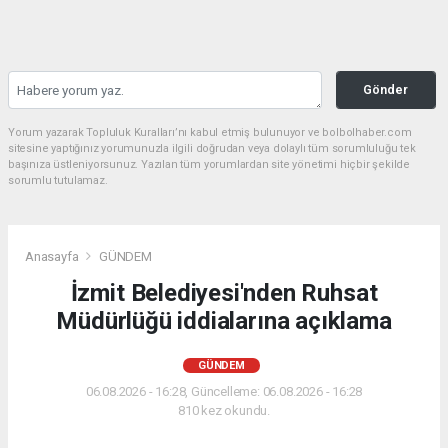
Gönder
Yorum yazarak Topluluk Kuralları’nı kabul etmiş bulunuyor ve bolbolhaber.com
sitesine yaptığınız yorumunuzla ilgili doğrudan veya dolaylı tüm sorumluluğu tek
başınıza üstleniyorsunuz. Yazılan tüm yorumlardan site yönetimi hiçbir şekilde
sorumlu tutulamaz.
Anasayfa
GÜNDEM
İzmit Belediyesi'nden Ruhsat
Müdürlüğü iddialarına açıklama
GÜNDEM
06.08.2026 - 16:28, Güncelleme: 06.08.2026 - 16:28
810 kez okundu.