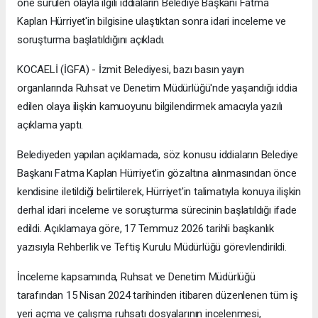
öne sürülen olayla ilgili iddiaların Belediye Başkanı Fatma
Kaplan Hürriyet'in bilgisine ulaştıktan sonra idari inceleme ve
soruşturma başlatıldığını açıkladı.
KOCAELİ (İGFA) - İzmit Belediyesi, bazı basın yayın
organlarında Ruhsat ve Denetim Müdürlüğü'nde yaşandığı iddia
edilen olaya ilişkin kamuoyunu bilgilendirmek amacıyla yazılı
açıklama yaptı.
Belediyeden yapılan açıklamada, söz konusu iddiaların Belediye
Başkanı Fatma Kaplan Hürriyet'in gözaltına alınmasından önce
kendisine iletildiği belirtilerek, Hürriyet'in talimatıyla konuya ilişkin
derhal idari inceleme ve soruşturma sürecinin başlatıldığı ifade
edildi. Açıklamaya göre, 17 Temmuz 2026 tarihli başkanlık
yazısıyla Rehberlik ve Teftiş Kurulu Müdürlüğü görevlendirildi.
İnceleme kapsamında, Ruhsat ve Denetim Müdürlüğü
tarafından 15 Nisan 2024 tarihinden itibaren düzenlenen tüm iş
yeri açma ve çalışma ruhsatı dosyalarının incelenmesi,