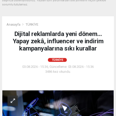
başınıza üstleniyorsunuz. Yazılan tüm yorumlardan site yönetimi hiçbir şekilde
sorumlu tutulamaz.
Anasayfa
TÜRKİYE
Dijital reklamlarda yeni dönem...
Yapay zekâ, influencer ve indirim
kampanyalarına sıkı kurallar
TÜRKİYE
03.08.2026 - 15:36, Güncelleme: 03.08.2026 - 15:36
3486 kez okundu.