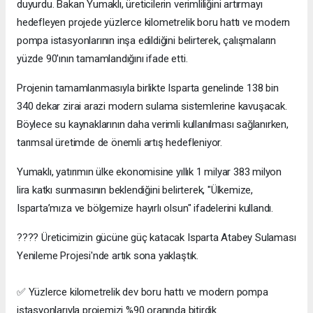
duyurdu. Bakan Yumaklı, üreticilerin verimliliğini artırmayı
hedefleyen projede yüzlerce kilometrelik boru hattı ve modern
pompa istasyonlarının inşa edildiğini belirterek, çalışmaların
yüzde 90'ının tamamlandığını ifade etti.
Projenin tamamlanmasıyla birlikte Isparta genelinde 138 bin
340 dekar zirai arazi modern sulama sistemlerine kavuşacak.
Böylece su kaynaklarının daha verimli kullanılması sağlanırken,
tarımsal üretimde de önemli artış hedefleniyor.
Yumaklı, yatırımın ülke ekonomisine yıllık 1 milyar 383 milyon
lira katkı sunmasının beklendiğini belirterek, "Ülkemize,
Isparta’mıza ve bölgemize hayırlı olsun" ifadelerini kullandı.
???? Üreticimizin gücüne güç katacak Isparta Atabey Sulaması
Yenileme Projesi'nde artık sona yaklaştık.
✅ Yüzlerce kilometrelik dev boru hattı ve modern pompa
istasyonlarıyla projemizi %90 oranında bitirdik.