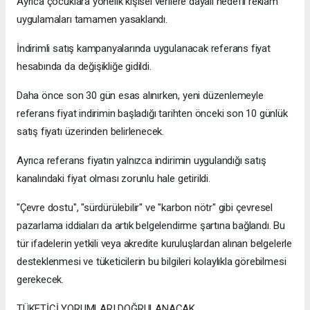
Ayrıca çocuklara yönelik kişisel verilere dayalı hedefli reklam
uygulamaları tamamen yasaklandı.
İndirimli satış kampanyalarında uygulanacak referans fiyat
hesabında da değişikliğe gidildi.
Daha önce son 30 gün esas alınırken, yeni düzenlemeyle
referans fiyat indirimin başladığı tarihten önceki son 10 günlük
satış fiyatı üzerinden belirlenecek.
Ayrıca referans fiyatın yalnızca indirimin uygulandığı satış
kanalındaki fiyat olması zorunlu hale getirildi.
"Çevre dostu", "sürdürülebilir" ve "karbon nötr" gibi çevresel
pazarlama iddiaları da artık belgelendirme şartına bağlandı. Bu
tür ifadelerin yetkili veya akredite kuruluşlardan alınan belgelerle
desteklenmesi ve tüketicilerin bu bilgileri kolaylıkla görebilmesi
gerekecek.
TÜKETİCİ YORUMLARI DOĞRULANACAK