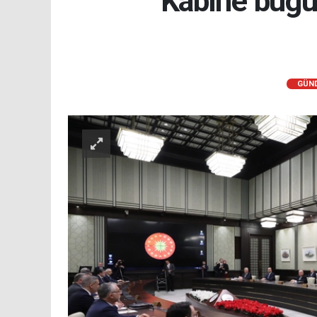
Kabine bugü
GÜN