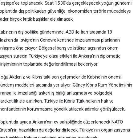
eştepe'de toplanacak. Saat 15.30'da gerçekleşecek yoğun gündemli
oplantıda dış politikadan güvenliğe, ekonomiden terörle mücadeleye
adar birçok kritik başlıklar ele alınacak.
abinenin dış politika gündeminde, ABD ile İran arasında 19
aziran'da İsviçre'nin Cenevre kentinde imzalanması planlanan
nlaşma öne çıkıyor. Bölgesel barış ve istikrar açısından önem
aşıyan sürecin Türkiye'ye olası etkileri ile Ankara'nın diplomatik
irişimlerinin toplantıda değerlendirilmesi bekleniyor.
oğu Akdeniz ve Kıbrıs'taki son gelişmeler de Kabine'nin önemli
ündem maddeleri arasında yer alıyor. Güney Kıbrıs Rum Yönetimi'nin
ransa ile imzaladığı askeri iş birliği anlaşması ve bölgedeki
areketlilik ele alınırken, Türkiye ile Kıbrıs Türk halkının hak ve
enfaatlerinin korunmasına yönelik atılacak adımlar görüşülecek.
oplantıda ayrıca Ankara'nın ev sahipliğinde düzenlenecek NATO
irvesi'nin hazırlıkları da değerlendirilecek. Türkiye'nin organizasyona