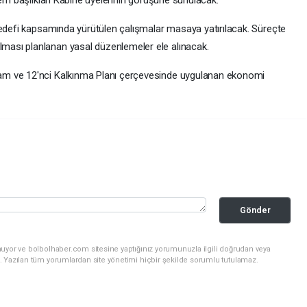
dem başlıkları Kabine üyelerinin görüşüne sunulacak.
hedefi kapsamında yürütülen çalışmalar masaya yatırılacak. Süreçte
ası planlanan yasal düzenlemeler ele alınacak.
am ve 12'nci Kalkınma Planı çerçevesinde uygulanan ekonomi
Gönder
nuyor ve bolbolhaber.com sitesine yaptığınız yorumunuzla ilgili doğrudan veya
. Yazılan tüm yorumlardan site yönetimi hiçbir şekilde sorumlu tutulamaz.