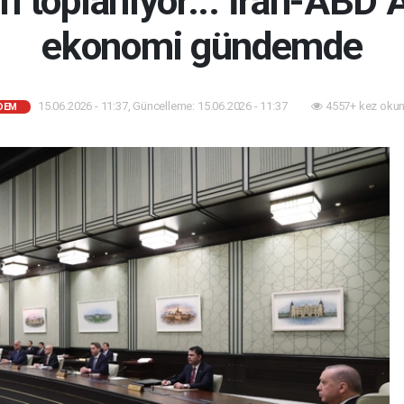
n toplanıyor... İran-ABD 
ekonomi gündemde
15.06.2026 - 11:37, Güncelleme: 15.06.2026 - 11:37
4557+ kez okun
DEM