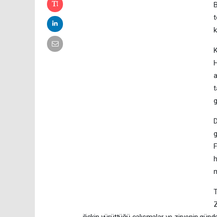
B
t
k
K
H
a
t
g
D
g
F
h
m
T
Z