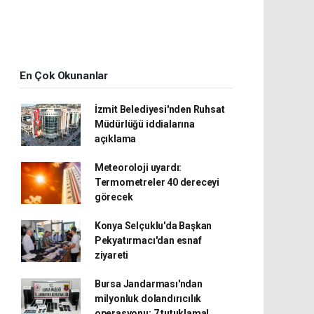
En Çok Okunanlar
İzmit Belediyesi'nden Ruhsat
Müdürlüğü iddialarına
açıklama
Meteoroloji uyardı:
Termometreler 40 dereceyi
görecek
Konya Selçuklu'da Başkan
Pekyatırmacı'dan esnaf
ziyareti
Bursa Jandarması'ndan
milyonluk dolandırıcılık
operasyonu: 7 tutuklama!