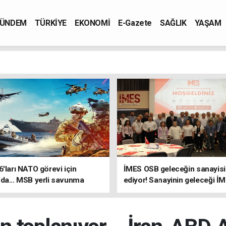
ÜNDEM
TÜRKİYE
EKONOMİ
E-Gazete
SAĞLIK
YAŞAM
6'ları NATO görevi için
İMES OSB geleceğin sanayisin
da... MSB yerli savunma
ediyor! Sanayinin geleceği İ
riyle güçleniyor
OSB'de konuşuldu