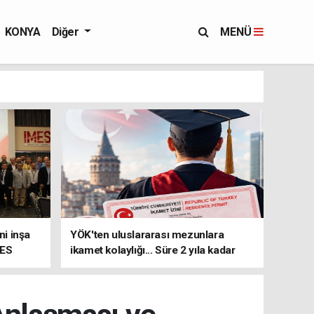
KONYA
Diğer
MENÜ
i inşa
YÖK'ten uluslararası mezunlara
MES
ikamet kolaylığı... Süre 2 yıla kadar
uzatılabilecek