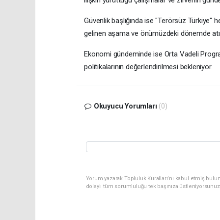
ilişkin yürüttüğü çalışmalar ve zirvenin gün
Güvenlik başlığında ise "Terörsüz Türkiye" 
gelinen aşama ve önümüzdeki dönemde atılm
Ekonomi gündeminde ise Orta Vadeli Progr
politikalarının değerlendirilmesi bekleniyor.
Okuyucu Yorumları
(0)
Yorum yazarak Topluluk Kuralları’nı kabul etmiş bulu
dolaylı tüm sorumluluğu tek başınıza üstleniyorsunuz