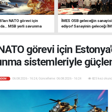
6'ları NATO görevi için
İMES OSB geleceğin sanayisin
da... MSB yerli savunma
ediyor! Sanayinin geleceği İ
riyle güçleniyor
OSB'de konuşuldu
 NATO görevi için Estonya'
nma sistemleriyle güçle
06.08.2026 - 16:24, Güncelleme: 06.08.2026 - 16:24
825 kez okund
NDEM