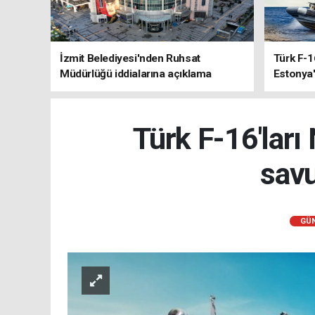
İzmit Belediyesi'nden Ruhsat
Türk F-1
Müdürlüğü iddialarına açıklama
Estonya'
sistemle
Türk F-16'ları
savu
GÜ