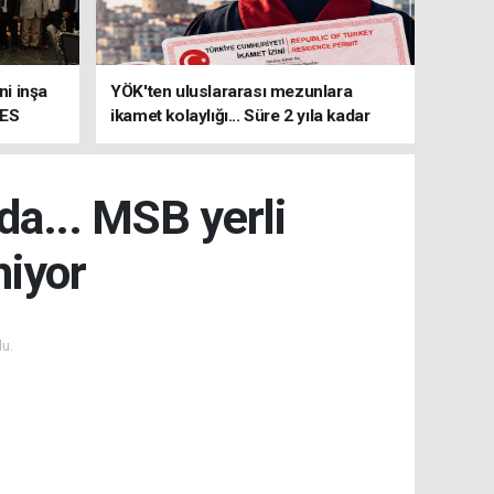
i inşa
YÖK'ten uluslararası mezunlara
MES
ikamet kolaylığı... Süre 2 yıla kadar
uzatılabilecek
da... MSB yerli
niyor
u.