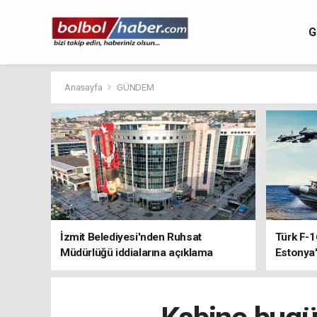
G
Anasayfa
GÜNDEM
İzmit Belediyesi'nden Ruhsat
Türk F-1
Müdürlüğü iddialarına açıklama
Estonya'
sistemle