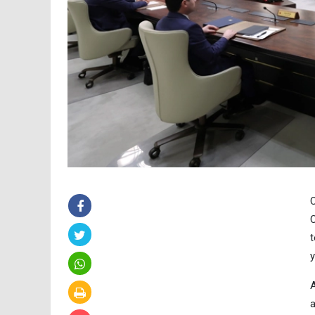
C
C
t
y
A
a