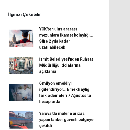
İlginizi Çekebilir
YÖK'ten uluslararası
mezunlara ikamet kolaylığı...
Süre 2 yıla kadar
uzatılabilecek
İzmit Belediyesi'nden Ruhsat
Müdürlüğü iddialarına
açıklama
6 milyon emekliyi
ilgilendiriyor... Emekli aylığı
fark ödemeleri 7 Ağustos'ta
hesaplarda
Yalova'da makine arızası
yapan tanker güvenli bölgeye
çekildi