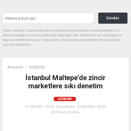
Gönder
Yorum yazarak Topluluk Kuralları’nı kabul etmiş bulunuyor ve bolbolhaber.com
sitesine yaptığınız yorumunuzla ilgili doğrudan veya dolaylı tüm sorumluluğu tek
başınıza üstleniyorsunuz. Yazılan tüm yorumlardan site yönetimi hiçbir şekilde
sorumlu tutulamaz.
Anasayfa
GÜNDEM
İstanbul Maltepe’de zincir
marketlere sıkı denetim
GÜNDEM
07.08.2026 - 09:33, Güncelleme: 07.08.2026 - 09:33
3370 kez okundu.