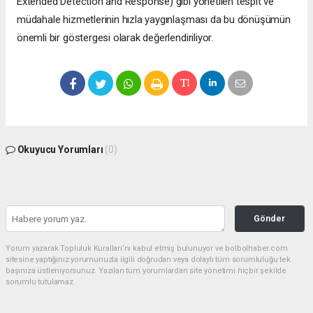
Extended Detection and Response) gibi yönetilen tespit ve
müdahale hizmetlerinin hızla yaygınlaşması da bu dönüşümün
önemli bir göstergesi olarak değerlendiriliyor.
Okuyucu Yorumları
(0)
Gönder
Yorum yazarak Topluluk Kuralları’nı kabul etmiş bulunuyor ve bolbolhaber.com
sitesine yaptığınız yorumunuzla ilgili doğrudan veya dolaylı tüm sorumluluğu tek
başınıza üstleniyorsunuz. Yazılan tüm yorumlardan site yönetimi hiçbir şekilde
sorumlu tutulamaz.