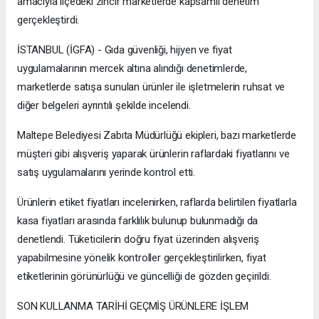
amacıyla ilçedeki zincir marketlerde kapsamlı denetim
gerçekleştirdi.
İSTANBUL (İGFA) - Gıda güvenliği, hijyen ve fiyat
uygulamalarının mercek altına alındığı denetimlerde,
marketlerde satışa sunulan ürünler ile işletmelerin ruhsat ve
diğer belgeleri ayrıntılı şekilde incelendi.
Maltepe Belediyesi Zabıta Müdürlüğü ekipleri, bazı marketlerde
müşteri gibi alışveriş yaparak ürünlerin raflardaki fiyatlarını ve
satış uygulamalarını yerinde kontrol etti.
Ürünlerin etiket fiyatları incelenirken, raflarda belirtilen fiyatlarla
kasa fiyatları arasında farklılık bulunup bulunmadığı da
denetlendi. Tüketicilerin doğru fiyat üzerinden alışveriş
yapabilmesine yönelik kontroller gerçekleştirilirken, fiyat
etiketlerinin görünürlüğü ve güncelliği de gözden geçirildi.
SON KULLANMA TARİHİ GEÇMİŞ ÜRÜNLERE İŞLEM