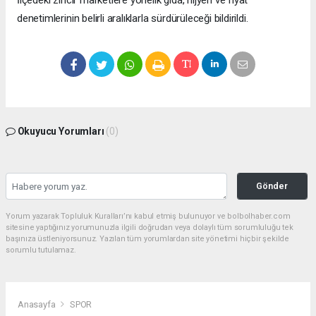
İlçedeki zincir marketlere yönelik gıda, hijyen ve fiyat
denetimlerinin belirli aralıklarla sürdürüleceği bildirildi.
Okuyucu Yorumları
(0)
Gönder
Yorum yazarak Topluluk Kuralları’nı kabul etmiş bulunuyor ve bolbolhaber.com
sitesine yaptığınız yorumunuzla ilgili doğrudan veya dolaylı tüm sorumluluğu tek
başınıza üstleniyorsunuz. Yazılan tüm yorumlardan site yönetimi hiçbir şekilde
sorumlu tutulamaz.
Anasayfa
SPOR