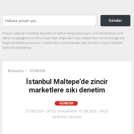
Gönder
Yorum yazarak Topluluk Kuralları’nı kabul etmiş bulunuyor ve bolbolhaber.com
sitesine yaptığınız yorumunuzla ilgili doğrudan veya dolaylı tüm sorumluluğu tek
başınıza üstleniyorsunuz. Yazılan tüm yorumlardan site yönetimi hiçbir şekilde
sorumlu tutulamaz.
Anasayfa
GÜNDEM
İstanbul Maltepe’de zincir
marketlere sıkı denetim
GÜNDEM
07.08.2026 - 09:33, Güncelleme: 07.08.2026 - 09:33
3348 kez okundu.