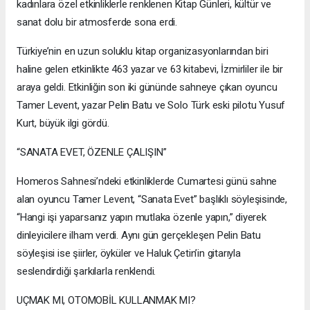
kadınlara özel etkinliklerle renklenen Kitap Günleri, kültür ve
sanat dolu bir atmosferde sona erdi.
Türkiye’nin en uzun soluklu kitap organizasyonlarından biri
haline gelen etkinlikte 463 yazar ve 63 kitabevi, İzmirliler ile bir
araya geldi. Etkinliğin son iki gününde sahneye çıkan oyuncu
Tamer Levent, yazar Pelin Batu ve Solo Türk eski pilotu Yusuf
Kurt, büyük ilgi gördü.
“SANATA EVET, ÖZENLE ÇALIŞIN”
Homeros Sahnesi’ndeki etkinliklerde Cumartesi günü sahne
alan oyuncu Tamer Levent, “Sanata Evet” başlıklı söyleşisinde,
“Hangi işi yaparsanız yapın mutlaka özenle yapın,” diyerek
dinleyicilere ilham verdi. Aynı gün gerçekleşen Pelin Batu
söyleşisi ise şiirler, öyküler ve Haluk Çetin’in gitarıyla
seslendirdiği şarkılarla renklendi.
UÇMAK MI, OTOMOBİL KULLANMAK MI?