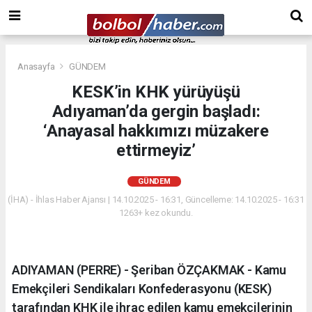
Anasayfa
GÜNDEM
KESK’in KHK yürüyüşü
Adıyaman’da gergin başladı:
‘Anayasal hakkımızı müzakere
ettirmeyiz’
GÜNDEM
(İHA) - İhlas Haber Ajansı | 14.10.2025 - 16:31, Güncelleme: 14.10.2025 - 16:31
1263+ kez okundu.
ADIYAMAN (PERRE) - Şeriban ÖZÇAKMAK - Kamu
Emekçileri Sendikaları Konfederasyonu (KESK)
tarafından KHK ile ihraç edilen kamu emekçilerinin