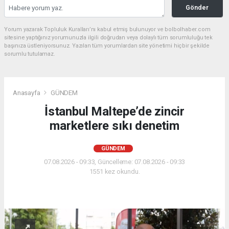
Gönder
Yorum yazarak Topluluk Kuralları’nı kabul etmiş bulunuyor ve bolbolhaber.com
sitesine yaptığınız yorumunuzla ilgili doğrudan veya dolaylı tüm sorumluluğu tek
başınıza üstleniyorsunuz. Yazılan tüm yorumlardan site yönetimi hiçbir şekilde
sorumlu tutulamaz.
Anasayfa
GÜNDEM
İstanbul Maltepe’de zincir
marketlere sıkı denetim
GÜNDEM
07.08.2026 - 09:33, Güncelleme: 07.08.2026 - 09:33
1551 kez okundu.