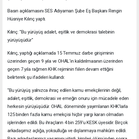
Basın açıklamasını SES Adıyaman Şube Eş Başkanı Rengin
Hüsniye Kılınç yaptı.
Kılınç: "Bu yürüyüş adalet, eşitlik ve demokrasi talebinin
yürüyüşüdür"
Kılınç, yaptığı açıklamada 15 Temmuz darbe girişiminin
üzerinden geçen 9 yıla ve OHAL'in kaldırılmasının üzerinden
geçen 7 yıla rağmen KHK rejiminin fiilen devam ettiğini
belirterek şu ifadeleri kullandı:
"Bu yürüyüş yalnızca ihraç edilen kamu emekçilerinin değil,
adalet, eşitlik, demokrasi ve emeğin onuru için mücadele eden
herkesin yürüyüşüdür. OHAL döneminde yayımlanan KHK'larla
125 binden fazla kamu emekçisi hiçbir yargı kararı olmadan
işlerinden edildi. Bu ihraçların 4 bin 259'u KESK üyesidir. Birçok
arkadaşımız açlığa, yoksulluğa ve dışlanmaya mahkûm edildi.
Bazı arkadaşlarımız yaşamını yitirdi, kimileri ölümünden sonra