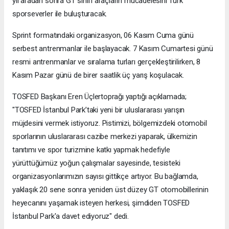
yıl aradan sonra GT sınıfı araçların mücadelesini Türk
sporseverler ile buluşturacak.
Sprint formatındaki organizasyon, 06 Kasım Cuma günü
serbest antrenmanlar ile başlayacak. 7 Kasım Cumartesi günü
resmi antrenmanlar ve sıralama turları gerçekleştirilirken, 8
Kasım Pazar günü de birer saatlik üç yarış koşulacak.
TOSFED Başkanı Eren Üçlertoprağı yaptığı açıklamada;
"TOSFED İstanbul Park’taki yeni bir uluslararası yarışın
müjdesini vermek istiyoruz. Pistimizi, bölgemizdeki otomobil
sporlarının uluslararası cazibe merkezi yaparak, ülkemizin
tanıtımı ve spor turizmine katkı yapmak hedefiyle
yürüttüğümüz yoğun çalışmalar sayesinde, tesisteki
organizasyonlarımızın sayısı gittikçe artıyor. Bu bağlamda,
yaklaşık 20 sene sonra yeniden üst düzey GT otomobillerinin
heyecanını yaşamak isteyen herkesi, şimdiden TOSFED
İstanbul Park'a davet ediyoruz" dedi.