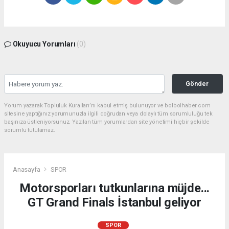
Okuyucu Yorumları
(0)
Gönder
Yorum yazarak Topluluk Kuralları’nı kabul etmiş bulunuyor ve bolbolhaber.com
sitesine yaptığınız yorumunuzla ilgili doğrudan veya dolaylı tüm sorumluluğu tek
başınıza üstleniyorsunuz. Yazılan tüm yorumlardan site yönetimi hiçbir şekilde
sorumlu tutulamaz.
Anasayfa
SPOR
Motorsporları tutkunlarına müjde...
GT Grand Finals İstanbul geliyor
SPOR