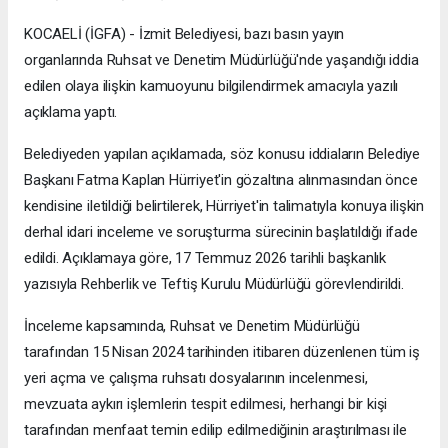
KOCAELİ (İGFA) - İzmit Belediyesi, bazı basın yayın
organlarında Ruhsat ve Denetim Müdürlüğü'nde yaşandığı iddia
edilen olaya ilişkin kamuoyunu bilgilendirmek amacıyla yazılı
açıklama yaptı.
Belediyeden yapılan açıklamada, söz konusu iddiaların Belediye
Başkanı Fatma Kaplan Hürriyet'in gözaltına alınmasından önce
kendisine iletildiği belirtilerek, Hürriyet'in talimatıyla konuya ilişkin
derhal idari inceleme ve soruşturma sürecinin başlatıldığı ifade
edildi. Açıklamaya göre, 17 Temmuz 2026 tarihli başkanlık
yazısıyla Rehberlik ve Teftiş Kurulu Müdürlüğü görevlendirildi.
İnceleme kapsamında, Ruhsat ve Denetim Müdürlüğü
tarafından 15 Nisan 2024 tarihinden itibaren düzenlenen tüm iş
yeri açma ve çalışma ruhsatı dosyalarının incelenmesi,
mevzuata aykırı işlemlerin tespit edilmesi, herhangi bir kişi
tarafından menfaat temin edilip edilmediğinin araştırılması ile