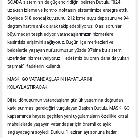
SCADA sisteminin de güçlendirildiğini belirten Dutlulu, “824
uzaktan izleme ve kontrol noktasını sistemimize entegre ettik.
Böylece 518 sondaj kuyusunu, 212 içme suyu deposunu ve 94
dağıtım hattını anlık olarak takip edebiliyoruz. Olası sorunları
büyümeden tespit ediyor, vatandaşlarımızın hizmetlere
kesintisiz erişimini sağlıyoruz. Bugün ilçe merkezleri ve
beldelerde yaşayan nüfusumuzun yüzde 87’sine bu sistem
üzerinden hizmet veriyoruz. Hedefimiz bu oranı daha da yukarı
taşımak” ifadelerini kullandı.
MASKİ GO VATANDAŞLARIN HAYATLARINI
KOLAYLAŞTIRACAK
Dijital dönüşümün vatandaşların günlük yaşamına doğrudan
katkı sunması gerektiğini vurgulayan Başkan Dutlulu, MASKİ GO
kapsamında hayata geçirilen yeni uygulamaların özellikle kırsal
mahallelerde yaşayan vatandaşlar için önemli kolaylık
sağlayacağını söyledi. Dutlulu, “Haziran ayı sonuna kadar