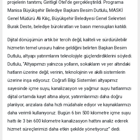
projelerin tanıtımı, Giritligil Otel’de gerçekleştirildi. Programa
Manisa Büyükşehir Belediye Başkanı Besim Dutlulu, MASKİ
Genel Müdürü Ali Kılıç, Büyükşehir Belediyesi Genel Sekreteri
Burak Deste, belediye bürokratları ve basın mensupları katıldı.
Dijital dönüşümün artık bir tercih değil, kaliteli ve sürdürülebilir
hizmetin temel unsuru haline geldiğini belirten Başkan Besim
Dutlulu, altyapı yatırımlarını teknolojiyle güçlendirdiklerini söyledi.
Dutlulu, “Altyapımızı yalnızca yolların, sokakların ve yer altındaki
hatların üzerine değil; verinin, teknolojinin ve akıllı sistemlerin
üzerine inşa ediyoruz. Coğrafi Bilgi Sistemleri altyapımız
sayesinde içme suyu, kanalizasyon ve yağmur suyu hatlarımızı
dijital ortamda kayıt altına alıyor, yatırımlarımızı daha doğru
planlıyor, arızalara daha hızlı müdahale ediyor ve kaynaklarımızı
daha verimli kullanıyoruz. Bugün 6 bin 500 kilometre içme suyu
hattı ile 3 bin 600 kilometre kanalizasyon hattını analiz ederek
hizmet süreçlerimizi daha etkin şekilde yönetiyoruz” dedi.