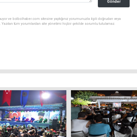
Gönder
nuyor ve bolbolhaber.com sitesine yaptığınız yorumunuzla ilgili doğrudan veya
. Yazılan tüm yorumlardan site yönetimi hiçbir şekilde sorumlu tutulamaz.