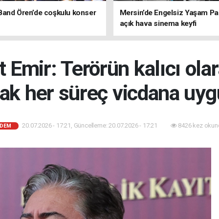
Band Ören’de coşkulu konser
Mersin’de Engelsiz Yaşam Pa
açık hava sinema keyfi
 Emir: Terörün kalıcı ola
ak her süreç vicdana uyg
20.07.2026 - 17:21, Güncelleme: 20.07.2026 - 17:21
8426 kez okun
DEM