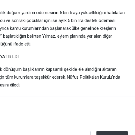
lik doğum yardımı ödemesinin 5 bin liraya yükseltildiğini hatırlatan
üncü ve sonraki çocuklar için ise aylık 5 bin lira destek ödemesi
 Ayrıca kamu kurumlarından başlanarak ülke genelinde kreşlerin
” başlatıldığını belirten Yılmaz, eylem planında yer alan diğer
düğünü ifade etti.
ATIRILDI
k dönüşüm başlıklarının kapsamlı şekilde ele alındığını aktaran
çin tüm kurumlara teşekkür ederek, Nüfus Politikaları Kurulu’nda
asını diledi.