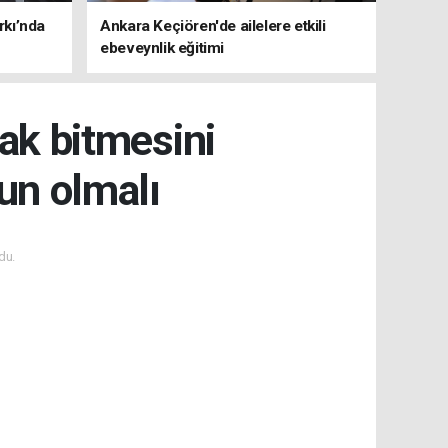
rkı’nda
Ankara Keçiören'de ailelere etkili
ebeveynlik eğitimi
rak bitmesini
un olmalı
du.