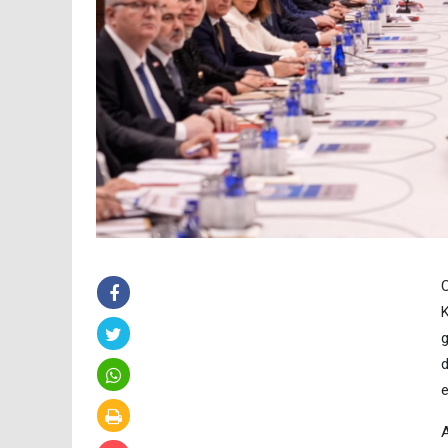
C
K
g
d
e
A