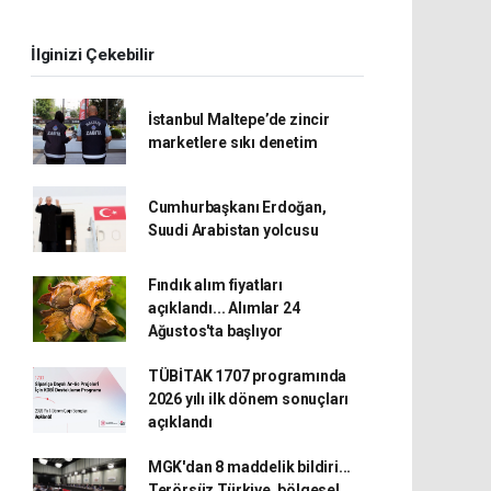
İlginizi Çekebilir
İstanbul Maltepe’de zincir
marketlere sıkı denetim
Cumhurbaşkanı Erdoğan,
Suudi Arabistan yolcusu
Fındık alım fiyatları
açıklandı... Alımlar 24
Ağustos'ta başlıyor
TÜBİTAK 1707 programında
2026 yılı ilk dönem sonuçları
açıklandı
MGK'dan 8 maddelik bildiri...
Terörsüz Türkiye, bölgesel