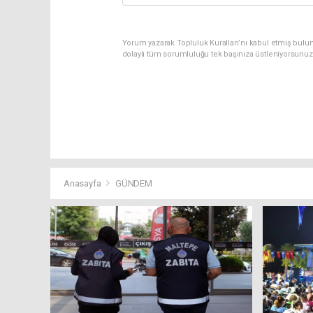
Yorum yazarak Topluluk Kuralları’nı kabul etmiş bulu
dolaylı tüm sorumluluğu tek başınıza üstleniyorsunuz
Anasayfa
GÜNDEM