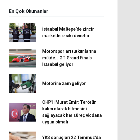
En Çok Okunanlar
İstanbul Maltepe’de zincir
marketlere sıkı denetim
Motorsporları tutkunlarına
müjde... GT Grand Finals
İstanbul geliyor
Motorine zam geliyor
CHP'li Murat Emir: Terörün
kalıcı olarak bitmesini
sağlayacak her süreç vicdana
uygun olmalı
YKS sonuçları 22 Temmuz'da