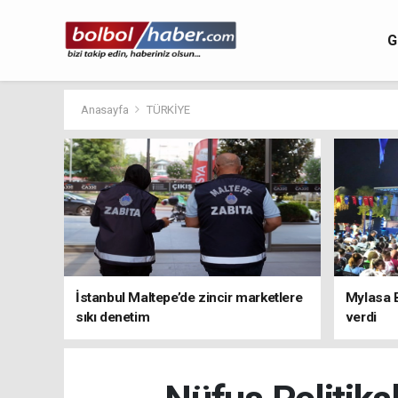
G
Anasayfa
TÜRKİYE
İstanbul Maltepe’de zincir marketlere
Mylasa 
sıkı denetim
verdi