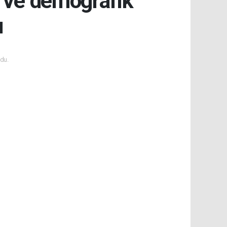
le ve demografik
ı
du.