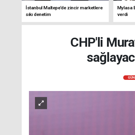
İstanbul Maltepe’de zincir marketlere
Mylasa 
sıkı denetim
verdi
CHP'li Murat
sağlayac
GÜN