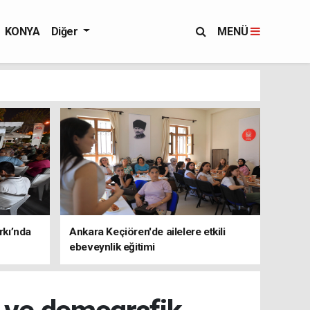
KONYA
Diğer
MENÜ
rkı’nda
Ankara Keçiören'de ailelere etkili
ebeveynlik eğitimi