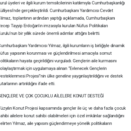
urul üyeleri ve ilgili kurum temsilcilerinin katılımıyla Cumhurbaşkanlığı
ülliyesi’nde gerçekleştirildi. Cumhurbaşkanı Yardımcısı Cevdet
ılmaz, toplantının ardından yaptığı açıklamada, Cumhurbaşkanı
ecep Tayyip Erdoğan’ın imzasıyla kurulan Nüfus Politikaları
urulu’nun bir yıllık sürede önemli adımlar attığını belirtti.
umhurbaşkanı Yardımcısı Yılmaz, ilgili kurumların iş birliğiyle dinamik
üfus yapısının korunması ve güçlendirilmesi amacıyla somut
olitikaların hayata geçirildiğini vurguladı. Gençlerin aile kurmasını
olaylaştırmak için uygulamaya alınan “Evlenecek Gençlerin
esteklenmesi Projesi”nin ülke geneline yaygınlaştırıldığını ve destek
utarlarının artırıldığını ifade etti.
GENÇLERE VE ÇOK ÇOCUKLU AİLELERE KONUT DESTEĞİ
üzyılın Konut Projesi kapsamında gençler ile üç ve daha fazla çocuk
ahibi ailelere konut sahibi olabilmeleri için özel imkânlar sağlandığını
elirten Yılmaz, aile yapısını güçlendirmeye yönelik politikaların