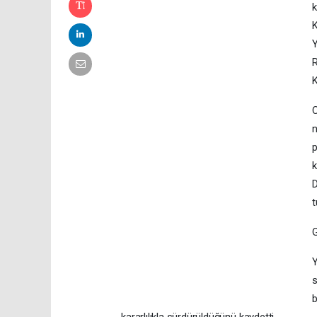
k
K
Y
R
K
C
n
p
k
D
t
Y
s
b
kararlılıkla sürdürüldüğünü kaydetti.