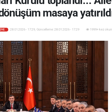
arı Kurulu toplandı... Ai
dönüşüm masaya yatırıld
28.01.2026 - 17:29, Güncelleme: 28.01.2026 - 17:29
1999+ kez okun
İYE