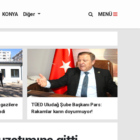
KONYA
Diğer
MENÜ
 gazilere
TÜED Uludağ Şube Başkanı Pars:
ndi
Rakamlar karın doyurmuyor!