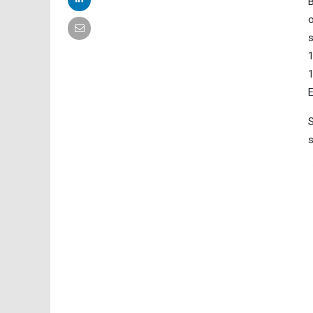
B
o
s
1
1
E
S
s