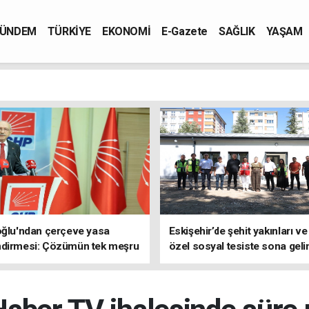
ÜNDEM
TÜRKİYE
EKONOMİ
E-Gazete
SAĞLIK
YAŞAM
oğlu'ndan çerçeve yasa
Eskişehir’de şehit yakınları ve
ndirmesi: Çözümün tek meşru
özel sosyal tesiste sona geli
TBMM'dir