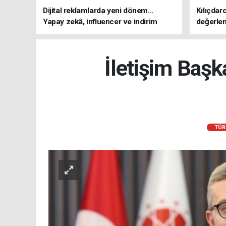
Dijital reklamlarda yeni dönem...
Kılıçdar
Yapay zekâ, influencer ve indirim
değerle
kampanyalarına sıkı kurallar
adresi 
İletişim Başk
TÜR