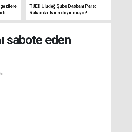
 gazilere
TÜED Uludağ Şube Başkanı Pars:
ndi
Rakamlar karın doyurmuyor!
nı sabote eden
du.