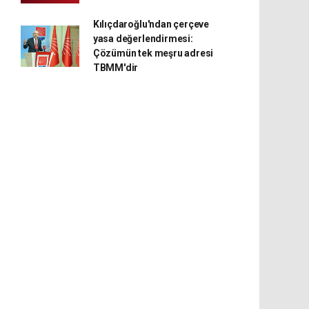
Kılıçdaroğlu'ndan çerçeve
yasa değerlendirmesi:
Çözümün tek meşru adresi
TBMM'dir