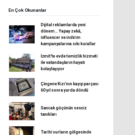
En Çok Okunanlar
Dijital reklamlarda yeni
dönem... Yapay zekâ,
influencer ve indirim
kampanyalarına sıkı kurallar
İzmit'te evde temizlik hizmeti
ile vatandaşların hayatı
kolaylaşıyor
Çingene Kızı’nın kayıp parçası
60 yıl sonra yurda döndü
Sancak göçünün sessiz
tanıkları
Tarihi surların gölgesinde