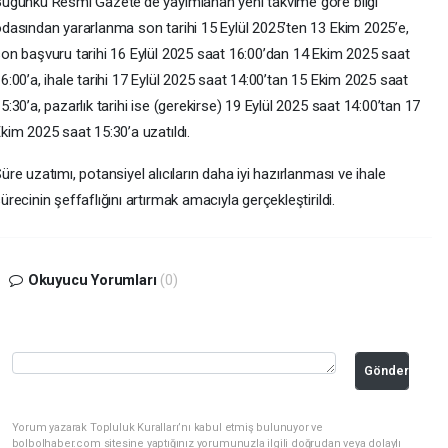
ugünkü Resmi Gazete'de yayımlanan yeni takvime göre bilgi
dasından yararlanma son tarihi 15 Eylül 2025’ten 13 Ekim 2025’e,
on başvuru tarihi 16 Eylül 2025 saat 16:00’dan 14 Ekim 2025 saat
6:00’a, ihale tarihi 17 Eylül 2025 saat 14:00’tan 15 Ekim 2025 saat
5:30’a, pazarlık tarihi ise (gerekirse) 19 Eylül 2025 saat 14:00’tan 17
kim 2025 saat 15:30’a uzatıldı.
üre uzatımı, potansiyel alıcıların daha iyi hazırlanması ve ihale
ürecinin şeffaflığını artırmak amacıyla gerçekleştirildi.
Okuyucu Yorumları
(0)
Gönder
Yorum yazarak Topluluk Kuralları’nı kabul etmiş bulunuyor ve
bolbolhaber.com sitesine yaptığınız yorumunuzla ilgili doğrudan veya dolaylı