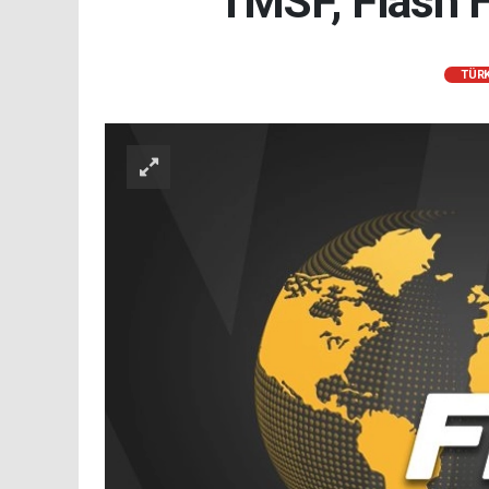
TMSF, Flash H
TÜRK