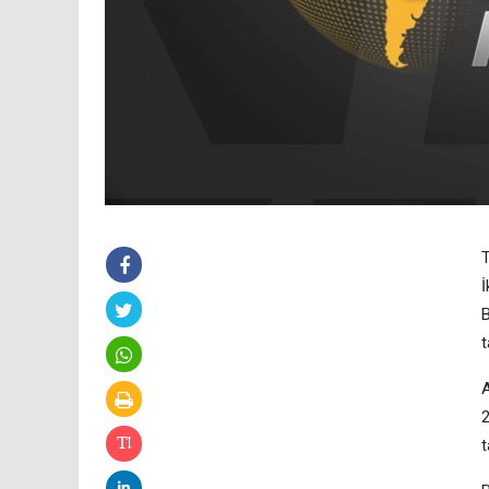
T
İ
B
t
2
t