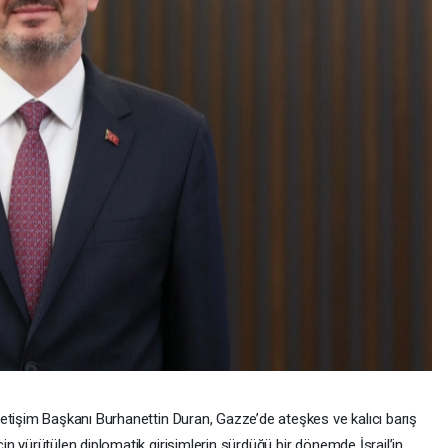
letişim Başkanı Burhanettin Duran, Gazze’de ateşkes ve kalıcı barış
çin yürütülen diplomatik girişimlerin sürdüğü bir dönemde İsrail’in