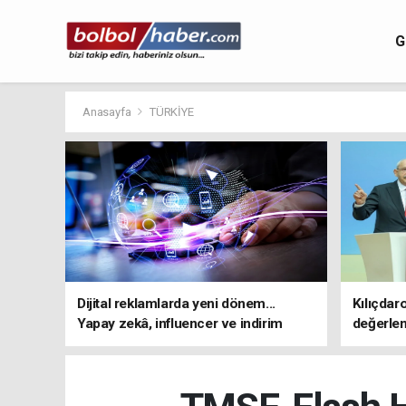
G
Anasayfa
TÜRKİYE
Dijital reklamlarda yeni dönem...
Kılıçdar
Yapay zekâ, influencer ve indirim
değerle
kampanyalarına sıkı kurallar
adresi 