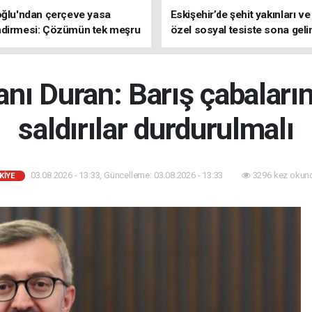
oğlu'ndan çerçeve yasa
Eskişehir’de şehit yakınları ve
ndirmesi: Çözümün tek meşru
özel sosyal tesiste sona geli
TBMM'dir
anı Duran: Barış çabaları
saldırılar durdurulmalı
03.08.2026 - 13:33, Güncelleme: 03.08.2026 - 13:33
3296 kez okun
KİYE