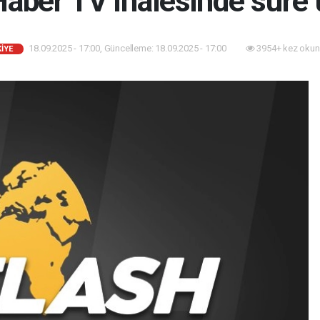
aber TV ihalesinde süre u
18.09.2025 - 17:00, Güncelleme: 18.09.2025 - 17:00
3954+ kez okun
İYE