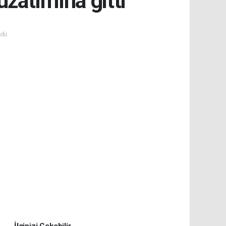
zatımına gitti
du.