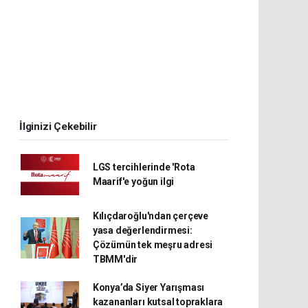
İlginizi Çekebilir
LGS tercihlerinde 'Rota
Maarif'e yoğun ilgi
Kılıçdaroğlu'ndan çerçeve
yasa değerlendirmesi:
Çözümün tek meşru adresi
TBMM'dir
Konya’da Siyer Yarışması
kazananları kutsal topraklara