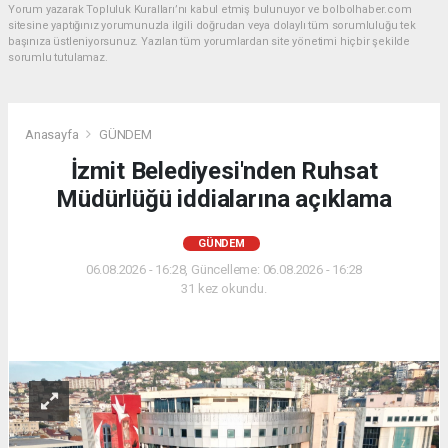
Yorum yazarak Topluluk Kuralları’nı kabul etmiş bulunuyor ve bolbolhaber.com
sitesine yaptığınız yorumunuzla ilgili doğrudan veya dolaylı tüm sorumluluğu tek
başınıza üstleniyorsunuz. Yazılan tüm yorumlardan site yönetimi hiçbir şekilde
sorumlu tutulamaz.
Anasayfa
GÜNDEM
İzmit Belediyesi'nden Ruhsat
Müdürlüğü iddialarına açıklama
GÜNDEM
06.08.2026 - 16:28, Güncelleme: 06.08.2026 - 16:28
31 kez okundu.