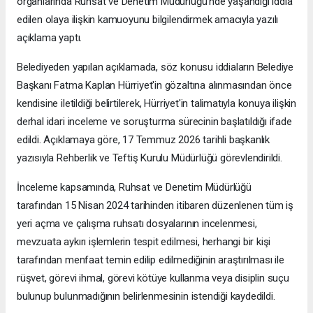
organlarında Ruhsat ve Denetim Müdürlüğü'nde yaşandığı iddia
edilen olaya ilişkin kamuoyunu bilgilendirmek amacıyla yazılı
açıklama yaptı.
Belediyeden yapılan açıklamada, söz konusu iddiaların Belediye
Başkanı Fatma Kaplan Hürriyet'in gözaltına alınmasından önce
kendisine iletildiği belirtilerek, Hürriyet'in talimatıyla konuya ilişkin
derhal idari inceleme ve soruşturma sürecinin başlatıldığı ifade
edildi. Açıklamaya göre, 17 Temmuz 2026 tarihli başkanlık
yazısıyla Rehberlik ve Teftiş Kurulu Müdürlüğü görevlendirildi.
İnceleme kapsamında, Ruhsat ve Denetim Müdürlüğü
tarafından 15 Nisan 2024 tarihinden itibaren düzenlenen tüm iş
yeri açma ve çalışma ruhsatı dosyalarının incelenmesi,
mevzuata aykırı işlemlerin tespit edilmesi, herhangi bir kişi
tarafından menfaat temin edilip edilmediğinin araştırılması ile
rüşvet, görevi ihmal, görevi kötüye kullanma veya disiplin suçu
bulunup bulunmadığının belirlenmesinin istendiği kaydedildi.