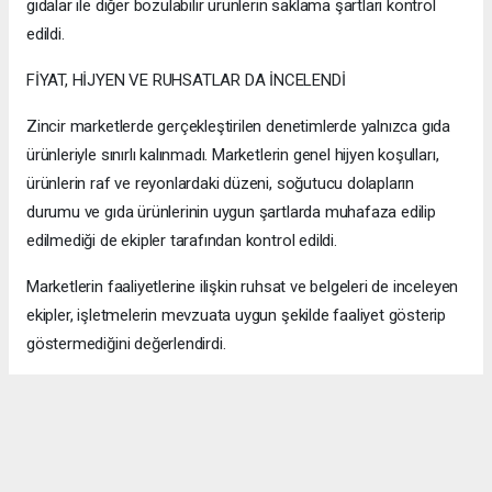
gıdalar ile diğer bozulabilir ürünlerin saklama şartları kontrol
edildi.
FİYAT, HİJYEN VE RUHSATLAR DA İNCELENDİ
Zincir marketlerde gerçekleştirilen denetimlerde yalnızca gıda
ürünleriyle sınırlı kalınmadı. Marketlerin genel hijyen koşulları,
ürünlerin raf ve reyonlardaki düzeni, soğutucu dolapların
durumu ve gıda ürünlerinin uygun şartlarda muhafaza edilip
edilmediği de ekipler tarafından kontrol edildi.
Marketlerin faaliyetlerine ilişkin ruhsat ve belgeleri de inceleyen
ekipler, işletmelerin mevzuata uygun şekilde faaliyet gösterip
göstermediğini değerlendirdi.
Ürünlerin tüketiciye sunuluş biçimi, etiket bilgileri ve fiyat
uygulamalarına ilişkin kontroller de denetim sürecinin diğer
başlıklarını oluşturdu.