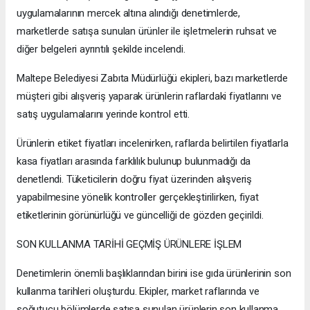
uygulamalarının mercek altına alındığı denetimlerde,
marketlerde satışa sunulan ürünler ile işletmelerin ruhsat ve
diğer belgeleri ayrıntılı şekilde incelendi.
Maltepe Belediyesi Zabıta Müdürlüğü ekipleri, bazı marketlerde
müşteri gibi alışveriş yaparak ürünlerin raflardaki fiyatlarını ve
satış uygulamalarını yerinde kontrol etti.
Ürünlerin etiket fiyatları incelenirken, raflarda belirtilen fiyatlarla
kasa fiyatları arasında farklılık bulunup bulunmadığı da
denetlendi. Tüketicilerin doğru fiyat üzerinden alışveriş
yapabilmesine yönelik kontroller gerçekleştirilirken, fiyat
etiketlerinin görünürlüğü ve güncelliği de gözden geçirildi.
SON KULLANMA TARİHİ GEÇMİŞ ÜRÜNLERE İŞLEM
Denetimlerin önemli başlıklarından birini ise gıda ürünlerinin son
kullanma tarihleri oluşturdu. Ekipler, market raflarında ve
soğutucu bölümlerde satışa sunulan ürünlerin son kullanma