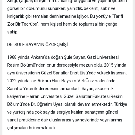
Sergi, çağdaş bireyin maruz kaldığı duygusal ve yapısal şiddetin
görsel bir dökümünü sunarken; yalnızlık, beklenti, sabır ve
kırılganlık gibi temaları derinlemesine işliyor. Bu yönüyle “Tarifi
Zor Bir Tecrübe”, hem kişisel hem de toplumsal bir içeriğe
sahip.
DR. ŞULE SAYAN’IN ÖZGEÇMİŞİ:
1988 yılında Ankara’da doğan Şule Sayan, Gazi Üniversitesi
Resim Bölümü’nden onur derecesiyle mezun oldu. 2015 yılında
aynı üniversitenin Güzel Sanatlar Enstitüsü’nde yüksek lisansını,
2022 yılında ise Ankara Hacı Bayram Veli Üniversitesi’nde
Sanatta Yeterlik derecesini tamamladı. Sayan, akademik
kariyerine Harran Üniversitesi Güzel Sanatlar Fakültesi Resim
Bölümü’nde Dr. Öğretim Üyesi olarak devam etmektedir. Türkiye
ve yurtdışında çok sayıda sergiye katılan sanatçının güncel
sanat pratiklerine dair uluslararası yayınevlerinde yayınlanmış
çalışmaları bulunmaktadır.