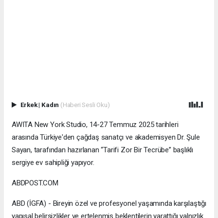
Erkek
|
Kadın
(Haberi Sesli Oku)
AWITA New York Studio, 14-27 Temmuz 2025 tarihleri
arasında Türkiye'den çağdaş sanatçı ve akademisyen Dr. Şule
Sayan, tarafından hazırlanan “Tarifi Zor Bir Tecrübe” başlıklı
sergiye ev sahipliği yapıyor.
ABDPOST.COM
ABD (İGFA) - Bireyin özel ve profesyonel yaşamında karşılaştığı
yapısal belirsizlikler ve ertelenmiş beklentilerin yarattığı yalnızlık