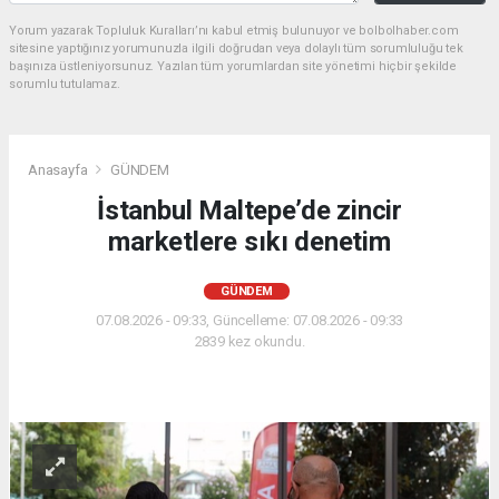
Yorum yazarak Topluluk Kuralları’nı kabul etmiş bulunuyor ve bolbolhaber.com
sitesine yaptığınız yorumunuzla ilgili doğrudan veya dolaylı tüm sorumluluğu tek
başınıza üstleniyorsunuz. Yazılan tüm yorumlardan site yönetimi hiçbir şekilde
sorumlu tutulamaz.
Anasayfa
GÜNDEM
İstanbul Maltepe’de zincir
marketlere sıkı denetim
GÜNDEM
07.08.2026 - 09:33, Güncelleme: 07.08.2026 - 09:33
2839 kez okundu.