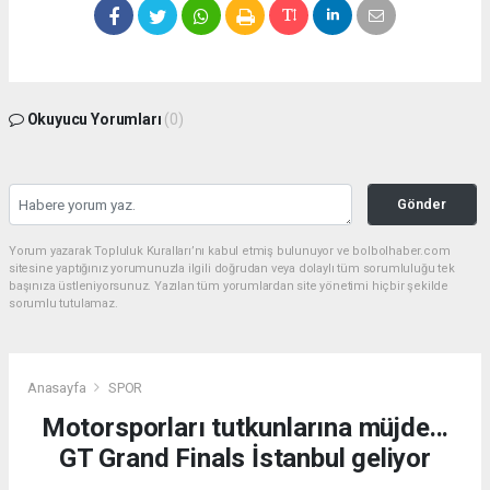
Okuyucu Yorumları
(0)
Gönder
Yorum yazarak Topluluk Kuralları’nı kabul etmiş bulunuyor ve bolbolhaber.com
sitesine yaptığınız yorumunuzla ilgili doğrudan veya dolaylı tüm sorumluluğu tek
başınıza üstleniyorsunuz. Yazılan tüm yorumlardan site yönetimi hiçbir şekilde
sorumlu tutulamaz.
Anasayfa
SPOR
Motorsporları tutkunlarına müjde...
GT Grand Finals İstanbul geliyor