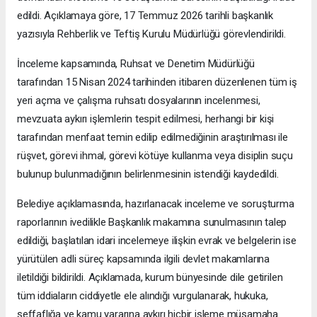
edildi. Açıklamaya göre, 17 Temmuz 2026 tarihli başkanlık
yazısıyla Rehberlik ve Teftiş Kurulu Müdürlüğü görevlendirildi.
İnceleme kapsamında, Ruhsat ve Denetim Müdürlüğü
tarafından 15 Nisan 2024 tarihinden itibaren düzenlenen tüm iş
yeri açma ve çalışma ruhsatı dosyalarının incelenmesi,
mevzuata aykırı işlemlerin tespit edilmesi, herhangi bir kişi
tarafından menfaat temin edilip edilmediğinin araştırılması ile
rüşvet, görevi ihmal, görevi kötüye kullanma veya disiplin suçu
bulunup bulunmadığının belirlenmesinin istendiği kaydedildi.
Belediye açıklamasında, hazırlanacak inceleme ve soruşturma
raporlarının ivedilikle Başkanlık makamına sunulmasının talep
edildiği, başlatılan idari incelemeye ilişkin evrak ve belgelerin ise
yürütülen adli süreç kapsamında ilgili devlet makamlarına
iletildiği bildirildi. Açıklamada, kurum bünyesinde dile getirilen
tüm iddiaların ciddiyetle ele alındığı vurgulanarak, hukuka,
şeffaflığa ve kamu yararına aykırı hiçbir işleme müsamaha