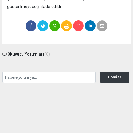
gösterilmeyeceği ifade edildi.
Okuyucu Yorumları
(0)
Gönder
Yorum yazarak Topluluk Kuralları’nı kabul etmiş bulunuyor ve bolbolhaber.com
sitesine yaptığınız yorumunuzla ilgili doğrudan veya dolaylı tüm sorumluluğu tek
başınıza üstleniyorsunuz. Yazılan tüm yorumlardan site yönetimi hiçbir şekilde
sorumlu tutulamaz.