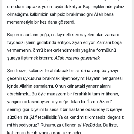
umudum taptaze, yolum aydınlık kalıyor. Kapı eşiklerinde yalnız
olmadığımı, kalbimizin sahipsiz bırakılmadığını Allah bana
merhametiyle bir kez daha gösterdi.
Bugün insanların çoğu, en kıymetli sermayeleri olan zamanı
faydasız işlerin girdabında eritiyor, ziyan ediyor. Zamanı boşa
vermemenin, ömrü bereketlendirmenin yegâne formülünü
şuraya iliştirmek isterim:
Allah rızasını gözetmek.
Şimdi size, kalbinizi ferahlatacak bir sır daha verip bu yazıyı
gecenin uykusuna bırakmak niyetindeyim: Hayatın hengamesi
içinde Allah’ın esmalarını, O'nun kâinattaki yansımalarını
görebilmek... Bu öyle muazzam bir ferahlık ki tam imtihanın,
yangının ortasındayken o yüreğe dolan bir "İsm-i Azam"
serinliği gibi. Diyelim ki sessiz bir hastane odasındayız; içeriye
süzülen
Ya Şâfî
tecellisidir. Ya da kendimizi kimsesiz, değersiz
mi hissediyoruz? Ruhumuza üflenen
el-Vedûd
'dur. Bu liste,
kalbimizin her ihtiyacına göre uzar gider.