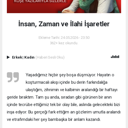
İnsan, Zaman ve İlahi İşaretler
Ekleme Tarihi: 24.05.2026 - 23:50
362+ kez okundu.
Erkek
|
Kadın
(Haberi Sesli Oku)
Yaşadığımız hiçbir şey boşa düşmüyor. Hayatın o
koşturmacalı akışı içinde bu derin farkındalığa
ulaştığım, zihnimin ve kalbimin aralandığı bir haftayı
geride bıraktım. Tam şu anda, sıradan gibi görünen bir anın
içinde tecrübe ettiğimiz tek bir olay bile, aslında gelecekteki bizi
inşa ediyor. Bu gerçeği fark ettiğim an gözlerim umutla aralandı
ve etrafımdaki her şey bambaşka bir anlam kazandı.