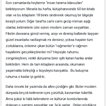
Son zamanlarda heybeme "insan tanıma kılavuzları"
biriktiriyorum. Mesela bu hafta; kütüphanesinde 60 bin kitabı
olan ve bu kitapların 18 binini sindirerek okumuş bir bilgeyle
kesişti yolum. Diğer tarafta cami cami gezip mimari aşığı
olanlar, kelimelerin izini süren modern zaman seyyahları...
Filistin davasına gönül vermiş, acıyı ve direnişi kalbinde taşıyan
güzel insanlarla rastlaşmak mı dersiniz; yoksa hayatın tüm
zorluklarına, önlerine çıkan bütün "rağmenler"e rağmen
hayallerini gerçekleştirenler mi? Hepsiyle ruhumu
zenginleştiren, renkli dünyama birer ışıltı katan harika anılar
biriktirdim. Hem de tam kitapların arasında; okumanın
yaşamakla birleştiği o büyüleyici kavşakta... Bu buluşma
ruhuma o kadar iyi geldi ki...
Daha önceki bir yazımda da altını çizdiğim gibi: Bizler modern
dünyada birçok kelimenin içini çürüttük, kavramları tükettik.
Ama şükür ki hâlâ kelimelerin ve kültürün koridorlarında
dolaşan o samimi seyyahlar var. İyi ki varlar... Onları gördükçe