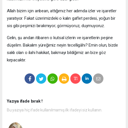
Allah bizim için anbean, attığımız her adımda izler ve işaretler
yaratıyor. Fakat üzerimizdeki o kalın gaflet perdesi, yoğun bir
sis gibi peşimizi bırakmıyor; görmüyoruz, duymuyoruz.
Gelin, şu andan itibaren o kutsal izlerin ve işaretlerin peşine
düşelim. Bakalım yüreğimiz neyin tecelligâhı? Emin olun, bizde
saklı olan o ilahi hakikat, bakmayı bildiğimiz an bize göz
kırpacaktır.
Yazıya ifade bırak !
Bu yazıya hiç ifade kullanılmamış ilk ifadeyi siz kullanın.