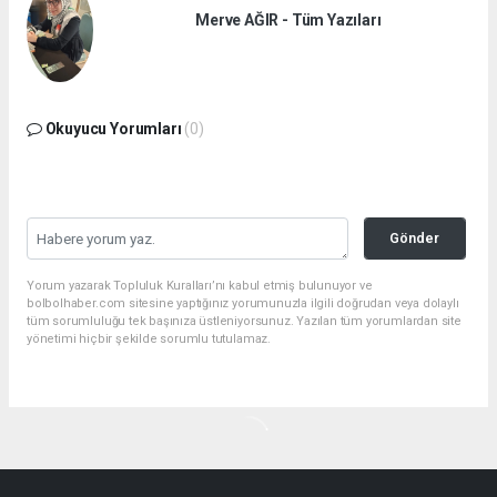
Merve AĞIR - Tüm Yazıları
Okuyucu Yorumları
(0)
Gönder
Yorum yazarak Topluluk Kuralları’nı kabul etmiş bulunuyor ve
bolbolhaber.com sitesine yaptığınız yorumunuzla ilgili doğrudan veya dolaylı
tüm sorumluluğu tek başınıza üstleniyorsunuz. Yazılan tüm yorumlardan site
yönetimi hiçbir şekilde sorumlu tutulamaz.