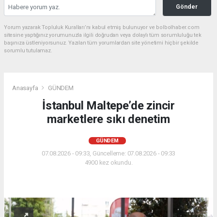
Gönder
Yorum yazarak Topluluk Kuralları’nı kabul etmiş bulunuyor ve bolbolhaber.com
sitesine yaptığınız yorumunuzla ilgili doğrudan veya dolaylı tüm sorumluluğu tek
başınıza üstleniyorsunuz. Yazılan tüm yorumlardan site yönetimi hiçbir şekilde
sorumlu tutulamaz.
Anasayfa
GÜNDEM
İstanbul Maltepe’de zincir
marketlere sıkı denetim
GÜNDEM
07.08.2026 - 09:33, Güncelleme: 07.08.2026 - 09:33
4900 kez okundu.