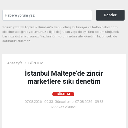
Gönder
Yorum yazarak Topluluk Kuralları’nı kabul etmiş bulunuyor ve bolbolhaber.com
sitesine yaptığınız yorumunuzla ilgili doğrudan veya dolaylı tüm sorumluluğu tek
başınıza üstleniyorsunuz. Yazılan tüm yorumlardan site yönetimi hiçbir şekilde
sorumlu tutulamaz.
Anasayfa
GÜNDEM
İstanbul Maltepe’de zincir
marketlere sıkı denetim
GÜNDEM
07.08.2026 - 09:33, Güncelleme: 07.08.2026 - 09:33
1277 kez okundu.