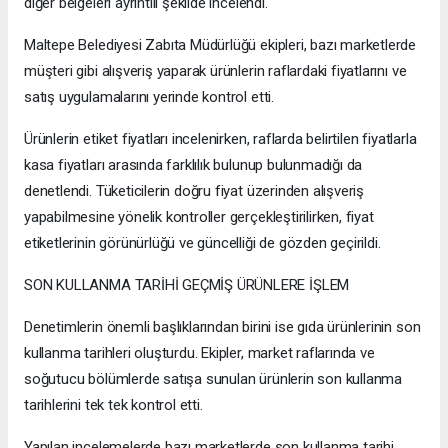
diğer belgeleri ayrıntılı şekilde incelendi.
Maltepe Belediyesi Zabıta Müdürlüğü ekipleri, bazı marketlerde
müşteri gibi alışveriş yaparak ürünlerin raflardaki fiyatlarını ve
satış uygulamalarını yerinde kontrol etti.
Ürünlerin etiket fiyatları incelenirken, raflarda belirtilen fiyatlarla
kasa fiyatları arasında farklılık bulunup bulunmadığı da
denetlendi. Tüketicilerin doğru fiyat üzerinden alışveriş
yapabilmesine yönelik kontroller gerçekleştirilirken, fiyat
etiketlerinin görünürlüğü ve güncelliği de gözden geçirildi.
SON KULLANMA TARİHİ GEÇMİŞ ÜRÜNLERE İŞLEM
Denetimlerin önemli başlıklarından birini ise gıda ürünlerinin son
kullanma tarihleri oluşturdu. Ekipler, market raflarında ve
soğutucu bölümlerde satışa sunulan ürünlerin son kullanma
tarihlerini tek tek kontrol etti.
Yapılan incelemelerde bazı marketlerde son kullanma tarihi