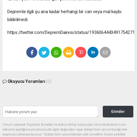
Depremle ilgili şu ana kadar herhangi bir can veya mal kaybı
bildirilmedi.
https://twitter.com/DepremDairesi/status/1936064443491754271
Okuyucu Yorumları
(0)
Gönder
Yorum yazarak Topluluk Kuralları’nı kabul etmiş bulunuyor ve bolbolhaber.com
sitesine yaptığınız yorumunuzla ilgili doğrudan veya dolaylı tüm sorumluluğu tek
başınıza üstleniyorsunuz. Yazılan tüm yorumlardan site yönetimi hiçbir şekilde