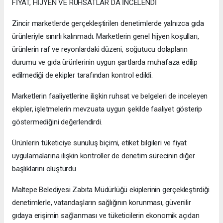
FİYAT, HİJYEN VE RUHSATLAR DA İNCELENDİ
Zincir marketlerde gerçekleştirilen denetimlerde yalnızca gıda
ürünleriyle sınırlı kalınmadı. Marketlerin genel hijyen koşulları,
ürünlerin raf ve reyonlardaki düzeni, soğutucu dolapların
durumu ve gıda ürünlerinin uygun şartlarda muhafaza edilip
edilmediği de ekipler tarafından kontrol edildi.
Marketlerin faaliyetlerine ilişkin ruhsat ve belgeleri de inceleyen
ekipler, işletmelerin mevzuata uygun şekilde faaliyet gösterip
göstermediğini değerlendirdi.
Ürünlerin tüketiciye sunuluş biçimi, etiket bilgileri ve fiyat
uygulamalarına ilişkin kontroller de denetim sürecinin diğer
başlıklarını oluşturdu.
Maltepe Belediyesi Zabıta Müdürlüğü ekiplerinin gerçekleştirdiği
denetimlerle, vatandaşların sağlığının korunması, güvenilir
gıdaya erişimin sağlanması ve tüketicilerin ekonomik açıdan