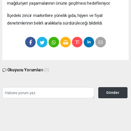
mağduriyet yaşamalarının önüne geçilmesi hedefleniyor.
İlçedeki zincir marketlere yönelik gıda, hijyen ve fiyat
denetimlerinin belirli aralıklarla sürdürüleceği bildirildi.
Okuyucu Yorumları
(0)
Gönder
Yorum yazarak Topluluk Kuralları’nı kabul etmiş bulunuyor ve bolbolhaber.com
sitesine yaptığınız yorumunuzla ilgili doğrudan veya dolaylı tüm sorumluluğu tek
başınıza üstleniyorsunuz. Yazılan tüm yorumlardan site yönetimi hiçbir şekilde
sorumlu tutulamaz.