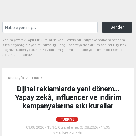
Gönder
Yorum yazarak Topluluk Kuralları’nı kabul etmiş bulunuyor ve bolbolhaber.com
sitesine yaptığınız yorumunuzla ilgili doğrudan veya dolaylı tüm sorumluluğu tek
başınıza üstleniyorsunuz. Yazılan tüm yorumlardan site yönetimi hiçbir şekilde
sorumlu tutulamaz.
Anasayfa
TÜRKİYE
Dijital reklamlarda yeni dönem...
Yapay zekâ, influencer ve indirim
kampanyalarına sıkı kurallar
TÜRKİYE
03.08.2026 - 15:36, Güncelleme: 03.08.2026 - 15:36
3758 kez okundu.