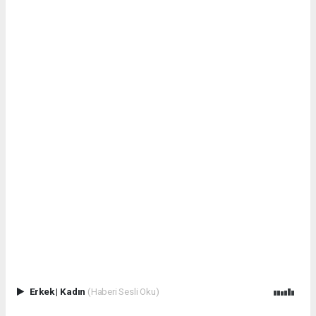
Erkek
|
Kadın
(Haberi Sesli Oku)