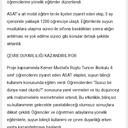
öğrencilerine yönelik eğitimler düzenlendi.
ASAT’a ait mobil eğitim tırı ile ilçeleri ziyaret eden ekip, 3 ay
içerisinde yaklaşık 1200 öğrenciye ulaştı. Eğitimlerde suyun
musluklara ulaşma süreci ile sifona basıldıktan sonra atığın
arıtılması ve yok edilme süreci gibi konular detaylı şekilde
aktarıldı.
ÇEVRE DUYARLILIĞI KAZANDIRILIYOR
Proje kapsamında Kemer Mustafa Rüştü Tuncer İlkokulu 4.
sınıf öğrencilerini ziyaret eden ASAT ekipleri, suyun bilinçli
kullanımı konusunda eğitim verdi. Öğrencilerden “Susuz bir
dünya nasıl olurdu?” sorusuna yanıt vermeleri ve bu düşünceyi
atık malzemelerle resmetmeleri istendi. Bu etkinlikle, bilinçsiz
su kullanımının gelecekte yaratabileceği olumsuz sonuçlara
dikkat çekildi. Öğrenciler ve öğretmen adaylarına yönelik
eğitimlerle, suyun bilinçli kullanımı ve çevre duyarlılığı erken
yaşta kazandırılmaya başlandı.