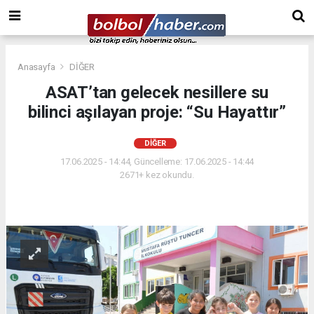
Anasayfa
DİĞER
ASAT’tan gelecek nesillere su
bilinci aşılayan proje: “Su Hayattır”
DİĞER
17.06.2025 - 14:44, Güncelleme: 17.06.2025 - 14:44
2671+ kez okundu.