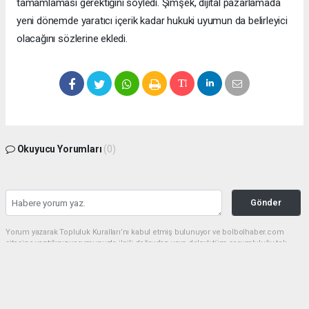
tamamlaması gerektiğini söyledi. Şimşek, dijital pazarlamada
yeni dönemde yaratıcı içerik kadar hukuki uyumun da belirleyici
olacağını sözlerine ekledi.
Okuyucu Yorumları
(0)
Gönder
Yorum yazarak Topluluk Kuralları’nı kabul etmiş bulunuyor ve bolbolhaber.com
sitesine yaptığınız yorumunuzla ilgili doğrudan veya dolaylı tüm sorumluluğu tek
başınıza üstleniyorsunuz. Yazılan tüm yorumlardan site yönetimi hiçbir şekilde
sorumlu tutulamaz.