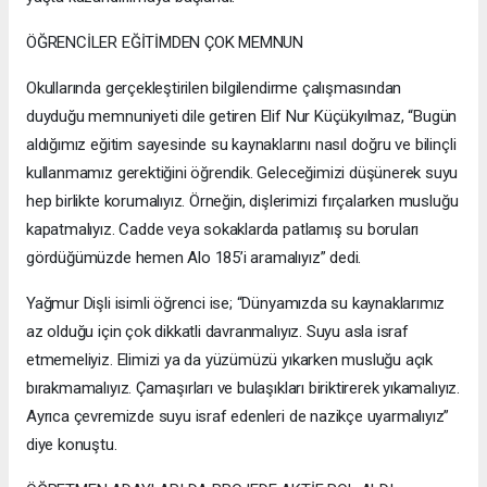
ÖĞRENCİLER EĞİTİMDEN ÇOK MEMNUN
Okullarında gerçekleştirilen bilgilendirme çalışmasından
duyduğu memnuniyeti dile getiren Elif Nur Küçükyılmaz, “Bugün
aldığımız eğitim sayesinde su kaynaklarını nasıl doğru ve bilinçli
kullanmamız gerektiğini öğrendik. Geleceğimizi düşünerek suyu
hep birlikte korumalıyız. Örneğin, dişlerimizi fırçalarken musluğu
kapatmalıyız. Cadde veya sokaklarda patlamış su boruları
gördüğümüzde hemen Alo 185’i aramalıyız” dedi.
Yağmur Dişli isimli öğrenci ise; “Dünyamızda su kaynaklarımız
az olduğu için çok dikkatli davranmalıyız. Suyu asla israf
etmemeliyiz. Elimizi ya da yüzümüzü yıkarken musluğu açık
bırakmamalıyız. Çamaşırları ve bulaşıkları biriktirerek yıkamalıyız.
Ayrıca çevremizde suyu israf edenleri de nazikçe uyarmalıyız”
diye konuştu.