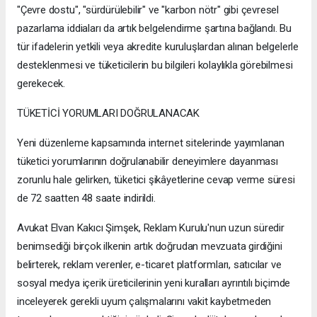
"Çevre dostu", "sürdürülebilir" ve "karbon nötr" gibi çevresel
pazarlama iddiaları da artık belgelendirme şartına bağlandı. Bu
tür ifadelerin yetkili veya akredite kuruluşlardan alınan belgelerle
desteklenmesi ve tüketicilerin bu bilgileri kolaylıkla görebilmesi
gerekecek.
TÜKETİCİ YORUMLARI DOĞRULANACAK
Yeni düzenleme kapsamında internet sitelerinde yayımlanan
tüketici yorumlarının doğrulanabilir deneyimlere dayanması
zorunlu hale gelirken, tüketici şikâyetlerine cevap verme süresi
de 72 saatten 48 saate indirildi.
Avukat Elvan Kakıcı Şimşek, Reklam Kurulu'nun uzun süredir
benimsediği birçok ilkenin artık doğrudan mevzuata girdiğini
belirterek, reklam verenler, e-ticaret platformları, satıcılar ve
sosyal medya içerik üreticilerinin yeni kuralları ayrıntılı biçimde
inceleyerek gerekli uyum çalışmalarını vakit kaybetmeden