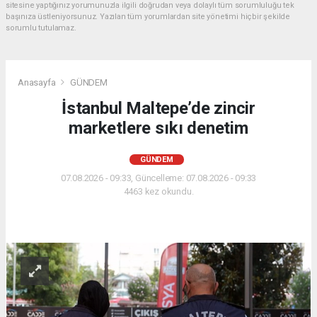
sitesine yaptığınız yorumunuzla ilgili doğrudan veya dolaylı tüm sorumluluğu tek
başınıza üstleniyorsunuz. Yazılan tüm yorumlardan site yönetimi hiçbir şekilde
sorumlu tutulamaz.
Anasayfa
GÜNDEM
İstanbul Maltepe’de zincir
marketlere sıkı denetim
GÜNDEM
07.08.2026 - 09:33, Güncelleme: 07.08.2026 - 09:33
4463 kez okundu.