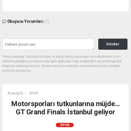
Okuyucu Yorumları
(0)
Gönder
Yorum yazarak Topluluk Kuralları’nı kabul etmiş bulunuyor ve bolbolhaber.com
sitesine yaptığınız yorumunuzla ilgili doğrudan veya dolaylı tüm sorumluluğu tek
başınıza üstleniyorsunuz. Yazılan tüm yorumlardan site yönetimi hiçbir şekilde
sorumlu tutulamaz.
Anasayfa
SPOR
Motorsporları tutkunlarına müjde...
GT Grand Finals İstanbul geliyor
SPOR