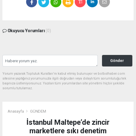
Okuyucu Yorumları
(0)
Gönder
Yorum yazarak Topluluk Kuralları’nı kabul etmiş bulunuyor ve bolbolhaber.com
sitesine yaptığınız yorumunuzla ilgili doğrudan veya dolaylı tüm sorumluluğu tek
başınıza üstleniyorsunuz. Yazılan tüm yorumlardan site yönetimi hiçbir şekilde
sorumlu tutulamaz.
Anasayfa
GÜNDEM
İstanbul Maltepe’de zincir
marketlere sıkı denetim