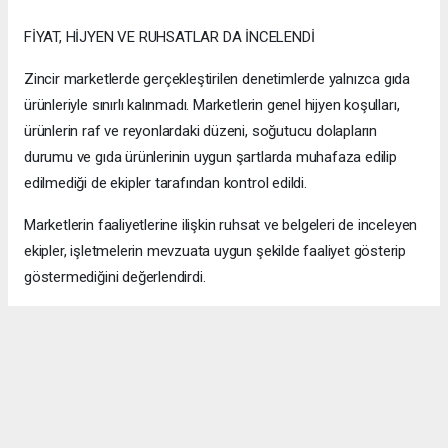
FİYAT, HİJYEN VE RUHSATLAR DA İNCELENDİ
Zincir marketlerde gerçekleştirilen denetimlerde yalnızca gıda
ürünleriyle sınırlı kalınmadı. Marketlerin genel hijyen koşulları,
ürünlerin raf ve reyonlardaki düzeni, soğutucu dolapların
durumu ve gıda ürünlerinin uygun şartlarda muhafaza edilip
edilmediği de ekipler tarafından kontrol edildi.
Marketlerin faaliyetlerine ilişkin ruhsat ve belgeleri de inceleyen
ekipler, işletmelerin mevzuata uygun şekilde faaliyet gösterip
göstermediğini değerlendirdi.
Ürünlerin tüketiciye sunuluş biçimi, etiket bilgileri ve fiyat
uygulamalarına ilişkin kontroller de denetim sürecinin diğer
başlıklarını oluşturdu.
Maltepe Belediyesi Zabıta Müdürlüğü ekiplerinin gerçekleştirdiği
denetimlerle, vatandaşların sağlığının korunması, güvenilir