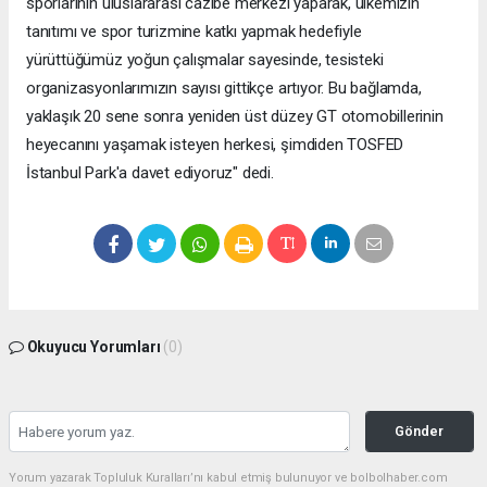
sporlarının uluslararası cazibe merkezi yaparak, ülkemizin
tanıtımı ve spor turizmine katkı yapmak hedefiyle
yürüttüğümüz yoğun çalışmalar sayesinde, tesisteki
organizasyonlarımızın sayısı gittikçe artıyor. Bu bağlamda,
yaklaşık 20 sene sonra yeniden üst düzey GT otomobillerinin
heyecanını yaşamak isteyen herkesi, şimdiden TOSFED
İstanbul Park'a davet ediyoruz" dedi.
Okuyucu Yorumları
(0)
Gönder
Yorum yazarak Topluluk Kuralları’nı kabul etmiş bulunuyor ve bolbolhaber.com