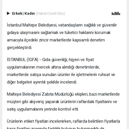
Erkek
|
Kadın
(Haberi Sesli Oku)
İstanbul Maltepe Belediyesi, vatandaşların sağlıklı ve güvenilir
gıdaya ulaşmasını sağlamak ve tüketici haklarını korumak
amacıyla ilçedeki zincir marketlerde kapsamlı denetim
gerçekleştirdi.
İSTANBUL (İGFA) - Gıda güvenliği, hijyen ve fiyat
uygulamalarının mercek altına alındığı denetimlerde,
marketlerde satışa sunulan ürünler ile işletmelerin ruhsat ve
diğer belgeleri ayrıntılı şekilde incelendi.
Maltepe Belediyesi Zabıta Müdürlüğü ekipleri, bazı marketlerde
müşteri gibi alışveriş yaparak ürünlerin raflardaki fiyatlarını ve
satış uygulamalarını yerinde kontrol etti.
Ürünlerin etiket fiyatları incelenirken, raflarda belirtilen fiyatlarla
kasa fiyatları arasında farklılık bulunup bulunmadığı da