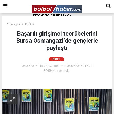
Anasayfa
DİĞER
Başarılı girişimci tecrübelerini
Bursa Osmangazi’de gençlerle
paylaştı
DİĞER
06.09.2025 - 15:24, Güncelleme: 06.09.2025 - 15:24
3095+ kez okundu.