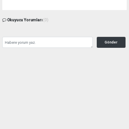
Okuyucu Yorumları
(0)
Gönder
Yorum yazarak Topluluk Kuralları’nı kabul etmiş bulunuyor ve bolbolhaber.com
sitesine yaptığınız yorumunuzla ilgili doğrudan veya dolaylı tüm sorumluluğu tek
başınıza üstleniyorsunuz. Yazılan tüm yorumlardan site yönetimi hiçbir şekilde
sorumlu tutulamaz.
haber paketi
haber scripti
haber yazılımı
Tüm hakları saklı tutulmaktadır.Copyright 2026©
Haber Yazılımı:
Web Aksiyon ®