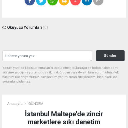
Okuyucu Yorumları
(0)
Gönder
Yorum yazarak Topluluk Kuralları’nı kabul etmiş bulunuyor ve bolbolhaber.com
sitesine yaptığınız yorumunuzla ilgili doğrudan veya dolaylı tüm sorumluluğu tek
başınıza üstleniyorsunuz. Yazılan tüm yorumlardan site yönetimi hiçbir şekilde
sorumlu tutulamaz.
Anasayfa
GÜNDEM
İstanbul Maltepe’de zincir
marketlere sıkı denetim