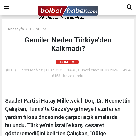
Anasayfa
GÜNDEM
Gemiler Neden Türkiye’den
Kalkmadı?
GÜNDEM
(BBH) - Haber Merkezi | 08.09.2025 - 14:43, Güncelleme: 08.09.2025 - 14:54
6153+ kez okundu.
Saadet Partisi Hatay Milletvekili Doç. Dr. Necmettin
Çalışkan, Tunus’ta Gazze’ye gitmeye hazırlanan
yardım filosu öncesinde çarpıcı açıklamalarda
bulundu. Türkiye’nin İsrail’e karşı cesaret
gösteremediğini belirten Çalışkan, “Gölge