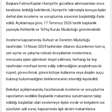
Başkanı Fatma Kaplan Hürriyet'in gözaltına alınmasından önce
kendisine iletildiği belirtilerek, Hürriyet'in talimatıyla konuya ilişkin
derhal idari inceleme ve soruşturma sürecinin başlatıldığı ifade
edildi. Açıklamaya göre, 17 Temmuz 2026 tarihli başkanlık
yazısıyla Rehberlik ve Teftiş Kurulu Müdürlüğü görevlendirildi.
İnceleme kapsamında, Ruhsat ve Denetim Müdürlüğü
tarafından 15 Nisan 2024 tarihinden itibaren düzenlenen tüm iş
yeri açma ve çalışma ruhsatı dosyalarının incelenmesi,
mevzuata aykırı işlemlerin tespit edilmesi, herhangi bir kişi
tarafından menfaat temin edilip edilmediğinin araştırılması ile
rüşvet, görevi ihmal, görevi kötüye kullanma veya disiplin suçu
bulunup bulunmadığının belirlenmesinin istendiği kaydedildi.
Belediye açıklamasında, hazırlanacak inceleme ve soruşturma
raporlarının ivedilikle Başkanlık makamına sunulmasının talep
edildiği, başlatılan idari incelemeye ilişkin evrak ve belgelerin ise
yürütülen adli süreç kapsamında ilgili devlet makamlarına