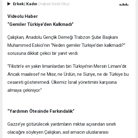
Erkek
|
Kadın
(Haberi Sesli Oku)
Videolu Haber
“Gemiler Türkiye’den Kalkmadı”
Çalışkan, Anadolu Gençlik Derneği Trabzon Şube Başkanı
Muhammed Eskici’nin “Neden gemiler Türkiye’den kalkmadı?”
sorusuna dikkat çekici bir yanıt verdi.
“Filistin’e en yakın limanlardan biri Türkiye’nin Mersin Limanı’dır.
Ancak maalesef ne Mısır, ne Ürdün, ne Suriye, ne de Türkiye bu
cesareti gösteremedi. Ülkemiz İsrail yönetimini karşısına
almaya çekiniyor.”
“Yardımın Ötesinde Farkındalık”
Gazze’ye götürülecek yardımların miktar açısından sınırlı
olacağını söyleyen Çalışkan, asıl amacın uluslararası