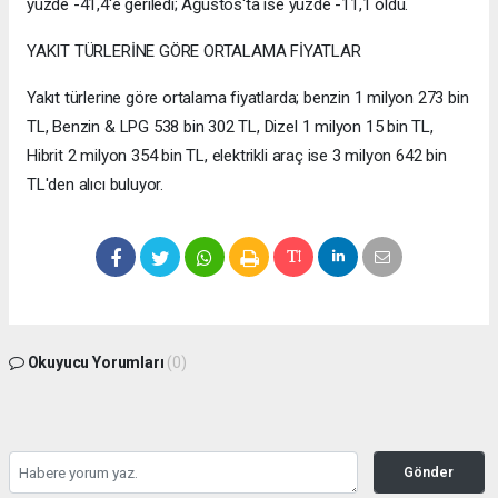
yüzde -41,4'e geriledi; Ağustos'ta ise yüzde -11,1 oldu.
YAKIT TÜRLERİNE GÖRE ORTALAMA FİYATLAR
Yakıt türlerine göre ortalama fiyatlarda; benzin 1 milyon 273 bin
TL, Benzin & LPG 538 bin 302 TL, Dizel 1 milyon 15 bin TL,
Hibrit 2 milyon 354 bin TL, elektrikli araç ise 3 milyon 642 bin
TL'den alıcı buluyor.
Okuyucu Yorumları
(0)
Gönder