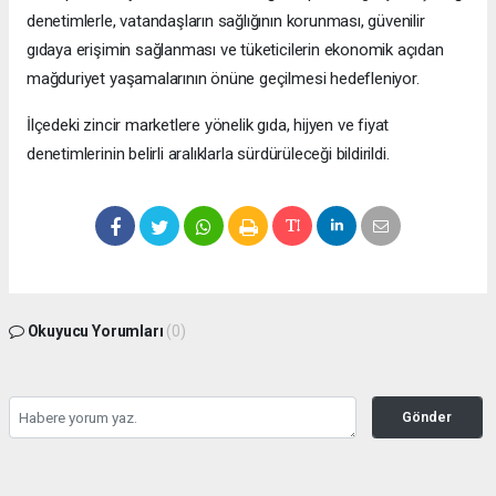
denetimlerle, vatandaşların sağlığının korunması, güvenilir
gıdaya erişimin sağlanması ve tüketicilerin ekonomik açıdan
mağduriyet yaşamalarının önüne geçilmesi hedefleniyor.
İlçedeki zincir marketlere yönelik gıda, hijyen ve fiyat
denetimlerinin belirli aralıklarla sürdürüleceği bildirildi.
Okuyucu Yorumları
(0)
Gönder
Yorum yazarak Topluluk Kuralları’nı kabul etmiş bulunuyor ve bolbolhaber.com
sitesine yaptığınız yorumunuzla ilgili doğrudan veya dolaylı tüm sorumluluğu tek