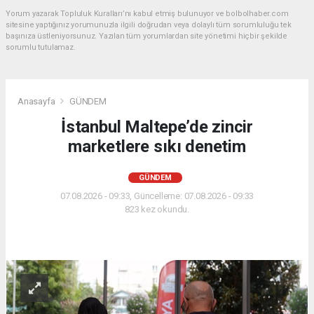
Yorum yazarak Topluluk Kuralları’nı kabul etmiş bulunuyor ve bolbolhaber.com
sitesine yaptığınız yorumunuzla ilgili doğrudan veya dolaylı tüm sorumluluğu tek
başınıza üstleniyorsunuz. Yazılan tüm yorumlardan site yönetimi hiçbir şekilde
sorumlu tutulamaz.
Anasayfa
GÜNDEM
İstanbul Maltepe’de zincir
marketlere sıkı denetim
GÜNDEM
07.08.2026 - 09:33, Güncelleme: 07.08.2026 - 09:33
823 kez okundu.