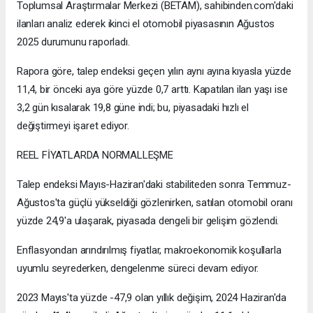
Toplumsal Araştırmalar Merkezi (BETAM), sahibinden.com'daki
ilanları analiz ederek ikinci el otomobil piyasasının Ağustos
2025 durumunu raporladı.
Rapora göre, talep endeksi geçen yılın aynı ayına kıyasla yüzde
11,4, bir önceki aya göre yüzde 0,7 arttı. Kapatılan ilan yaşı ise
3,2 gün kısalarak 19,8 güne indi; bu, piyasadaki hızlı el
değiştirmeyi işaret ediyor.
REEL FİYATLARDA NORMALLEŞME
Talep endeksi Mayıs-Haziran'daki stabiliteden sonra Temmuz-
Ağustos'ta güçlü yükseldiği gözlenirken, satılan otomobil oranı
yüzde 24,9'a ulaşarak, piyasada dengeli bir gelişim gözlendi.
Enflasyondan arındırılmış fiyatlar, makroekonomik koşullarla
uyumlu seyrederken, dengelenme süreci devam ediyor.
2023 Mayıs'ta yüzde -47,9 olan yıllık değişim, 2024 Haziran'da