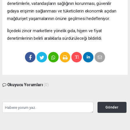
denetimlerle, vatandaşların sağlığının korunması, güvenilir
gıdaya erişimin sağlanması ve tüketicilerin ekonomik açıdan
mağduriyet yaşamalarının önüne geçilmesi hedefleniyor.
İlçedeki zincir marketlere yönelik gıda, hijyen ve fiyat
denetimlerinin belirli aralıklarla sürdürüleceği bildirildi.
Okuyucu Yorumları
(0)
Gönder
Yorum yazarak Topluluk Kuralları’nı kabul etmiş bulunuyor ve bolbolhaber.com
sitesine yaptığınız yorumunuzla ilgili doğrudan veya dolaylı tüm sorumluluğu tek
başınıza üstleniyorsunuz. Yazılan tüm yorumlardan site yönetimi hiçbir şekilde