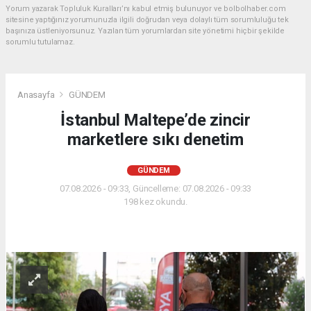
Yorum yazarak Topluluk Kuralları’nı kabul etmiş bulunuyor ve bolbolhaber.com
sitesine yaptığınız yorumunuzla ilgili doğrudan veya dolaylı tüm sorumluluğu tek
başınıza üstleniyorsunuz. Yazılan tüm yorumlardan site yönetimi hiçbir şekilde
sorumlu tutulamaz.
Anasayfa
GÜNDEM
İstanbul Maltepe’de zincir
marketlere sıkı denetim
GÜNDEM
07.08.2026 - 09:33, Güncelleme: 07.08.2026 - 09:33
198 kez okundu.