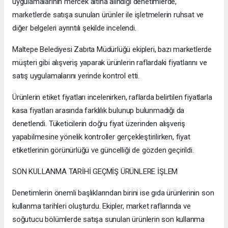
uygulamalarının mercek altına alındığı denetimlerde,
marketlerde satışa sunulan ürünler ile işletmelerin ruhsat ve
diğer belgeleri ayrıntılı şekilde incelendi.
Maltepe Belediyesi Zabıta Müdürlüğü ekipleri, bazı marketlerde
müşteri gibi alışveriş yaparak ürünlerin raflardaki fiyatlarını ve
satış uygulamalarını yerinde kontrol etti.
Ürünlerin etiket fiyatları incelenirken, raflarda belirtilen fiyatlarla
kasa fiyatları arasında farklılık bulunup bulunmadığı da
denetlendi. Tüketicilerin doğru fiyat üzerinden alışveriş
yapabilmesine yönelik kontroller gerçekleştirilirken, fiyat
etiketlerinin görünürlüğü ve güncelliği de gözden geçirildi.
SON KULLANMA TARİHİ GEÇMİŞ ÜRÜNLERE İŞLEM
Denetimlerin önemli başlıklarından birini ise gıda ürünlerinin son
kullanma tarihleri oluşturdu. Ekipler, market raflarında ve
soğutucu bölümlerde satışa sunulan ürünlerin son kullanma