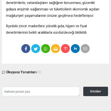
denetimlerle, vatandaşların sağlığının korunması, güvenilir
gıdaya erişimin sağlanması ve tüketicilerin ekonomik açıdan
mağduriyet yaşamalarının önüne geçilmesi hedefleniyor.
İlçedeki zincir marketlere yönelik gıda, hijyen ve fiyat
denetimlerinin belirli aralıklarla sürdürüleceği bildirildi.
Okuyucu Yorumları
(0)
Gönder
Yorum yazarak Topluluk Kuralları’nı kabul etmiş bulunuyor ve bolbolhaber.com
sitesine yaptığınız yorumunuzla ilgili doğrudan veya dolaylı tüm sorumluluğu tek
başınıza üstleniyorsunuz. Yazılan tüm yorumlardan site yönetimi hiçbir şekilde