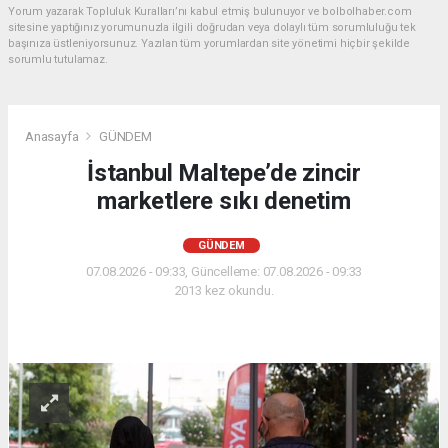
Yorum yazarak Topluluk Kuralları’nı kabul etmiş bulunuyor ve bolbolhaber.com
sitesine yaptığınız yorumunuzla ilgili doğrudan veya dolaylı tüm sorumluluğu tek
başınıza üstleniyorsunuz. Yazılan tüm yorumlardan site yönetimi hiçbir şekilde
sorumlu tutulamaz.
Anasayfa
GÜNDEM
İstanbul Maltepe’de zincir
marketlere sıkı denetim
GÜNDEM
07.08.2026 - 09:33, Güncelleme: 07.08.2026 - 09:33
2013 kez okundu.