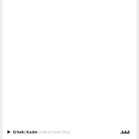
Erkek
|
Kadın
(Haberi Sesli Oku)