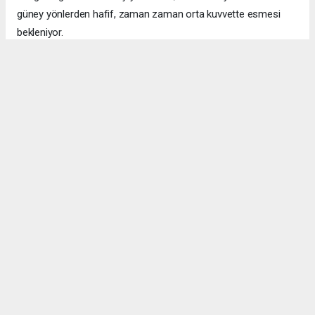
güney yönlerden hafif, zaman zaman orta kuvvette esmesi
bekleniyor.
Okuyucu Yorumları
(0)
Gönder
Yorum yazarak Topluluk Kuralları’nı kabul etmiş bulunuyor ve bolbolhaber.com
sitesine yaptığınız yorumunuzla ilgili doğrudan veya dolaylı tüm sorumluluğu tek
başınıza üstleniyorsunuz. Yazılan tüm yorumlardan site yönetimi hiçbir şekilde
sorumlu tutulamaz.