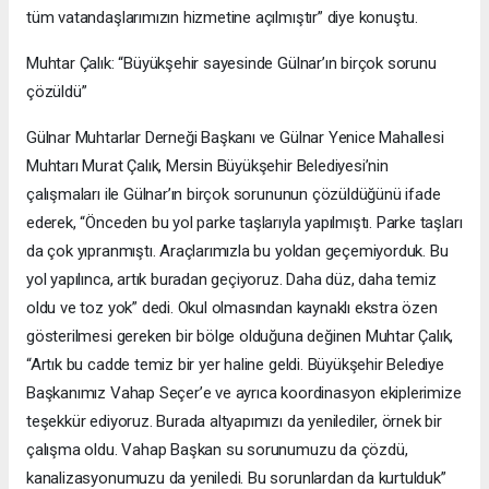
tüm vatandaşlarımızın hizmetine açılmıştır” diye konuştu.
Muhtar Çalık: “Büyükşehir sayesinde Gülnar’ın birçok sorunu
çözüldü”
Gülnar Muhtarlar Derneği Başkanı ve Gülnar Yenice Mahallesi
Muhtarı Murat Çalık, Mersin Büyükşehir Belediyesi’nin
çalışmaları ile Gülnar’ın birçok sorununun çözüldüğünü ifade
ederek, “Önceden bu yol parke taşlarıyla yapılmıştı. Parke taşları
da çok yıpranmıştı. Araçlarımızla bu yoldan geçemiyorduk. Bu
yol yapılınca, artık buradan geçiyoruz. Daha düz, daha temiz
oldu ve toz yok” dedi. Okul olmasından kaynaklı ekstra özen
gösterilmesi gereken bir bölge olduğuna değinen Muhtar Çalık,
“Artık bu cadde temiz bir yer haline geldi. Büyükşehir Belediye
Başkanımız Vahap Seçer’e ve ayrıca koordinasyon ekiplerimize
teşekkür ediyoruz. Burada altyapımızı da yenilediler, örnek bir
çalışma oldu. Vahap Başkan su sorunumuzu da çözdü,
kanalizasyonumuzu da yeniledi. Bu sorunlardan da kurtulduk”