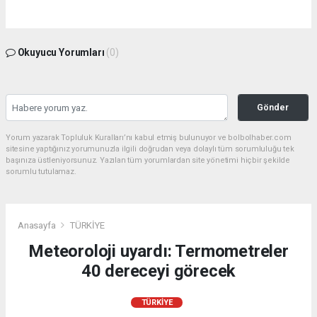
Okuyucu Yorumları
(0)
Gönder
Yorum yazarak Topluluk Kuralları’nı kabul etmiş bulunuyor ve bolbolhaber.com
sitesine yaptığınız yorumunuzla ilgili doğrudan veya dolaylı tüm sorumluluğu tek
başınıza üstleniyorsunuz. Yazılan tüm yorumlardan site yönetimi hiçbir şekilde
sorumlu tutulamaz.
Anasayfa
TÜRKİYE
Meteoroloji uyardı: Termometreler
40 dereceyi görecek
TÜRKİYE