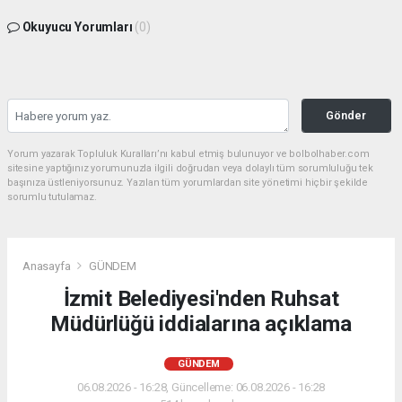
Okuyucu Yorumları
(0)
Gönder
Yorum yazarak Topluluk Kuralları’nı kabul etmiş bulunuyor ve bolbolhaber.com
sitesine yaptığınız yorumunuzla ilgili doğrudan veya dolaylı tüm sorumluluğu tek
başınıza üstleniyorsunuz. Yazılan tüm yorumlardan site yönetimi hiçbir şekilde
sorumlu tutulamaz.
Anasayfa
GÜNDEM
İzmit Belediyesi'nden Ruhsat
Müdürlüğü iddialarına açıklama
GÜNDEM
06.08.2026 - 16:28, Güncelleme: 06.08.2026 - 16:28