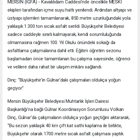
MERSİN (İGFA) - Kavaklıdam Caddesi’nde öncelikle MESKİ
ekipleri tarafından içme suyu hattı yenilendi. Ardından altyapı ve
üstyapı işlemleri tamamlanarak, 850 metre uzunluğundaki yola
yaklaşık 1.300 ton sıcak asfalt serildi. Büyükşehir Belediyesi
sadece caddeyle sınırlı kalmayarak, kendi sorumluluğunda
olmamasına rağmen 100. Yıl Okulu önündeki sokağı da
asfaltlama çalışmalarına dahil etti. Eğitim öğretim sezonu
başlamadan önce tamamlanan bu çalışma sayesinde, öğrenci
ve velilere daha rahat bir ulaşım imkânı sağlandı.
Dinç: “Büyükşehir’in Gülnar’daki çalışmaları oldukça yoğun
geçiyor”
Mersin Büyükşehir Belediyesi Muhtarlık İşleri Dairesi
Başkanlığı’na bağlı Gülnar Koordinasyon Sorumlusu Volkan
Dinç, Gülnar’da çalışmaların oldukça yoğun geçtiğini aktararak,
“Bu sezon yaklaşık 40 km çift kat sathi kaplama ile birlikte,
Büyükşehir olarak 1700 metre sıcak asfalt çalışması yaptık.