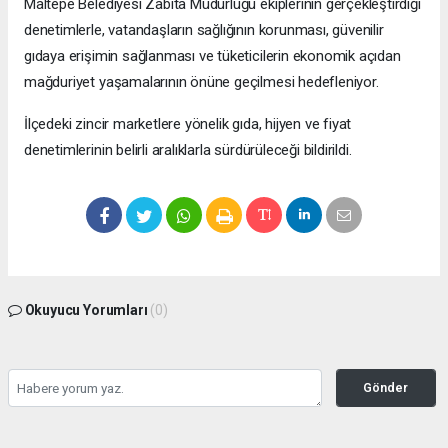
Maltepe Belediyesi Zabıta Müdürlüğü ekiplerinin gerçekleştirdiği
denetimlerle, vatandaşların sağlığının korunması, güvenilir
gıdaya erişimin sağlanması ve tüketicilerin ekonomik açıdan
mağduriyet yaşamalarının önüne geçilmesi hedefleniyor.
İlçedeki zincir marketlere yönelik gıda, hijyen ve fiyat
denetimlerinin belirli aralıklarla sürdürüleceği bildirildi.
Okuyucu Yorumları
(0)
Gönder
Yorum yazarak Topluluk Kuralları’nı kabul etmiş bulunuyor ve bolbolhaber.com
sitesine yaptığınız yorumunuzla ilgili doğrudan veya dolaylı tüm sorumluluğu tek