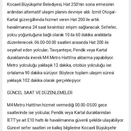
Kocaeli Büyükşehir Belediyesi, Hat 250’nin sona ermesinin
ardından alternatif ulaşım planını devreye aldı. İzmit Otogar-
Kartal güzergâhında hizmet veren Hat 200 ile artık
havalimanına 24 saat kesintisiz erişim sağlanacak. Seferler,
yolcu yoğunluğuna bağlı olarak 10 ila 60 dakika aralıklarla
düzenlenecek. 06.00-00.00 saatleri arasında Hat 200 ile
seyahat eden yolcular; Tavşantepe, Pendik veya Kartal
duraklarında inerek M4 Metro Hattı’na aktarma yapabiliyor.
Metro yolculuğu yaklaşık 12 dakika, otobüs yolculuğu ise
ortalama 90 dakika sürüyor. Böylece toplam ulaşım süresi
yaklaşık 102 dakika olarak gerçekleşiyor.
GÜNCEL SAAT VE DÜZENLEMELER
M4 Metro Hattı’nın hizmet vermediği 00.00-05.00 gece
saatlerinde ise yolcular, Pendik veya Kartal duraklarından
İETT’ye ait E10 hattı ile havalimanına güvenli şekilde ulaşabiliyor.
Güncel sefer saatleri ve kalkış bilgilerine Kocaeli Büyükşehir