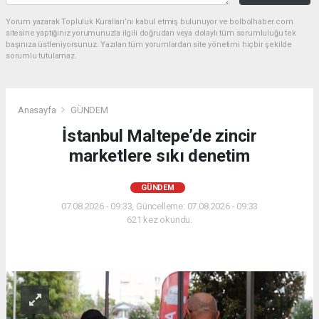
Yorum yazarak Topluluk Kuralları’nı kabul etmiş bulunuyor ve bolbolhaber.com
sitesine yaptığınız yorumunuzla ilgili doğrudan veya dolaylı tüm sorumluluğu tek
başınıza üstleniyorsunuz. Yazılan tüm yorumlardan site yönetimi hiçbir şekilde
sorumlu tutulamaz.
Anasayfa
GÜNDEM
İstanbul Maltepe’de zincir
marketlere sıkı denetim
GÜNDEM
07.08.2026 - 09:33, Güncelleme: 07.08.2026 - 09:33
621 kez okundu.