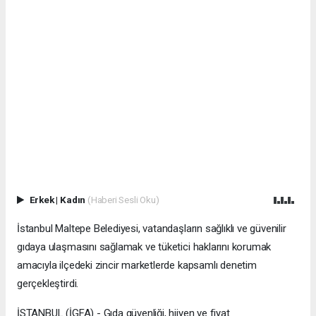
Erkek
|
Kadın
(Haberi Sesli Oku)
İstanbul Maltepe Belediyesi, vatandaşların sağlıklı ve güvenilir
gıdaya ulaşmasını sağlamak ve tüketici haklarını korumak
amacıyla ilçedeki zincir marketlerde kapsamlı denetim
gerçekleştirdi.
İSTANBUL (İGFA) - Gıda güvenliği, hijyen ve fiyat