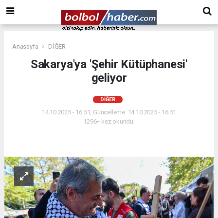
Anasayfa
DİĞER
Sakarya'ya 'Şehir Kütüphanesi'
geliyor
DİĞER
14.10.2025 - 16:51, Güncelleme: 14.10.2025 - 16:51
1296+ kez okundu.