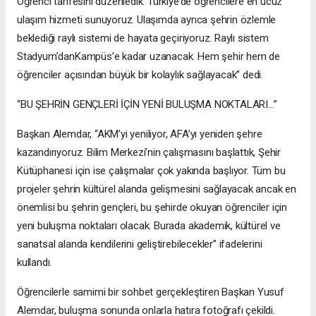
Öğrenci tarifesini düzenledik. Türkiye’de öğrencilere en ucuz
ulaşım hizmeti sunuyoruz. Ulaşımda ayrıca şehrin özlemle
beklediği raylı sistemi de hayata geçiriyoruz. Raylı sistem
Stadyum’danKampüs’e kadar uzanacak. Hem şehir hem de
öğrenciler açısından büyük bir kolaylık sağlayacak” dedi.
“BU ŞEHRİN GENÇLERİ İÇİN YENİ BULUŞMA NOKTALARI…”
Başkan Alemdar, “AKM’yi yeniliyor, AFA’yı yeniden şehre
kazandırıyoruz. Bilim Merkezi’nin çalışmasını başlattık, Şehir
Kütüphanesi için ise çalışmalar çok yakında başlıyor. Tüm bu
projeler şehrin kültürel alanda gelişmesini sağlayacak ancak en
önemlisi bu şehrin gençleri, bu şehirde okuyan öğrenciler için
yeni buluşma noktaları olacak. Burada akademik, kültürel ve
sanatsal alanda kendilerini geliştirebilecekler” ifadelerini
kullandı.
Öğrencilerle samimi bir sohbet gerçekleştiren Başkan Yusuf
Alemdar, buluşma sonunda onlarla hatıra fotoğrafı çekildi.