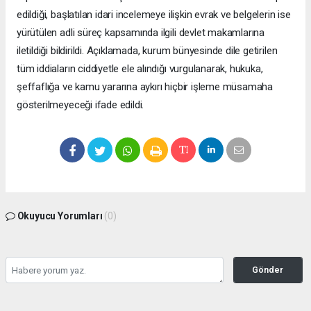
edildiği, başlatılan idari incelemeye ilişkin evrak ve belgelerin ise
yürütülen adli süreç kapsamında ilgili devlet makamlarına
iletildiği bildirildi. Açıklamada, kurum bünyesinde dile getirilen
tüm iddiaların ciddiyetle ele alındığı vurgulanarak, hukuka,
şeffaflığa ve kamu yararına aykırı hiçbir işleme müsamaha
gösterilmeyeceği ifade edildi.
Okuyucu Yorumları
(0)
Gönder
Yorum yazarak Topluluk Kuralları’nı kabul etmiş bulunuyor ve bolbolhaber.com
sitesine yaptığınız yorumunuzla ilgili doğrudan veya dolaylı tüm sorumluluğu tek