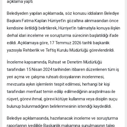
açıklama yaptı.
Belediyeden yapılan açıklamada, söz konusu iddiaların Belediye
Başkanı Fatma Kaplan Hürriyet'in gözaltına alınmasından önce
kendisine iletildiği belirtilerek, Hürriyet'in talimatıyla konuya ilişkin
derhal idari inceleme ve soruşturma sürecinin başlatıldığı ifade
edildi. Açıklamaya göre, 17 Temmuz 2026 tarihli başkanlık
yazısıyla Rehberlik ve Teftiş Kurulu Müdürlüğü görevlendirildi.
İnceleme kapsamında, Ruhsat ve Denetim Müdürlüğü
tarafından 15 Nisan 2024 tarihinden itibaren düzenlenen tüm iş
yeri açma ve çalışma ruhsatı dosyalarının incelenmesi,
mevzuata aykırı işlemlerin tespit edilmesi, herhangi bir kişi
tarafından menfaat temin edilip edilmediğinin araştırılması ile
rüşvet, görevi ihmal, görevi kötüye kullanma veya disiplin suçu
bulunup bulunmadığının belirlenmesinin istendiği kaydedildi.
Belediye açıklamasında, hazırlanacak inceleme ve soruşturma
raporlarının ivedilikle Başkanlık makamına sunulmasının talep