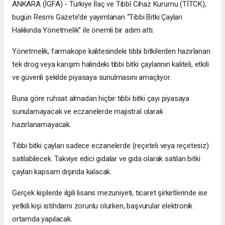
ANKARA (İGFA) - Türkiye İlaç ve Tıbbî Cihaz Kurumu (TİTCK),
bugün Resmi Gazete’de yayımlanan “Tıbbi Bitki Çayları
Hakkında Yönetmelik” ile önemli bir adım attı.
Yönetmelik, farmakope kalitesindeki tıbbi bitkilerden hazırlanan
tek drog veya karışım halindeki tıbbi bitki çaylarının kaliteli, etkili
ve güvenli şekilde piyasaya sunulmasını amaçlıyor.
Buna göre ruhsat almadan hiçbir tıbbi bitki çayı piyasaya
sunulamayacak ve eczanelerde majistral olarak
hazırlanamayacak.
Tıbbi bitki çayları sadece eczanelerde (reçeteli veya reçetesiz)
satılabilecek. Takviye edici gıdalar ve gıda olarak satılan bitki
çayları kapsam dışında kalacak.
Gerçek kişilerde ilgili lisans mezuniyeti, ticaret şirketlerinde ise
yetkili kişi istihdamı zorunlu olurken, başvurular elektronik
ortamda yapılacak.