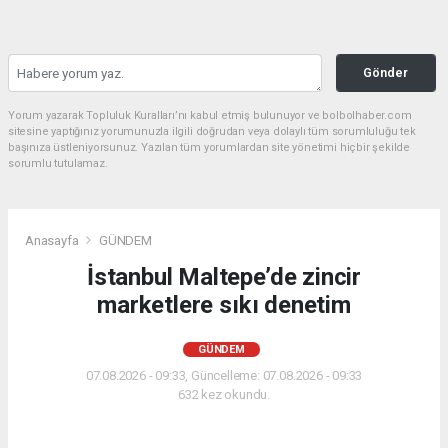
Gönder
Yorum yazarak Topluluk Kuralları’nı kabul etmiş bulunuyor ve bolbolhaber.com
sitesine yaptığınız yorumunuzla ilgili doğrudan veya dolaylı tüm sorumluluğu tek
başınıza üstleniyorsunuz. Yazılan tüm yorumlardan site yönetimi hiçbir şekilde
sorumlu tutulamaz.
Anasayfa
GÜNDEM
İstanbul Maltepe’de zincir
marketlere sıkı denetim
GÜNDEM
07.08.2026 - 09:33, Güncelleme: 07.08.2026 - 09:33
632 kez okundu.