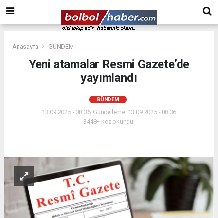
Anasayfa
GÜNDEM
Yeni atamalar Resmi Gazete’de
yayımlandı
GÜNDEM
13.09.2025 - 08:36, Güncelleme: 13.09.2025 - 08:36
3448+ kez okundu.