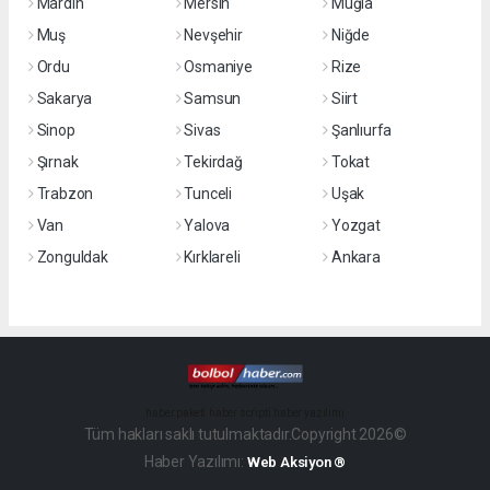
Mardin
Mersin
Muğla
Muş
Nevşehir
Niğde
Ordu
Osmaniye
Rize
Sakarya
Samsun
Siirt
Sinop
Sivas
Şanlıurfa
Şırnak
Tekirdağ
Tokat
Trabzon
Tunceli
Uşak
Van
Yalova
Yozgat
Zonguldak
Kırklareli
Ankara
haber paketi
haber scripti
haber yazılımı
Tüm hakları saklı tutulmaktadır.Copyright 2026©
Haber Yazılımı:
Web Aksiyon ®