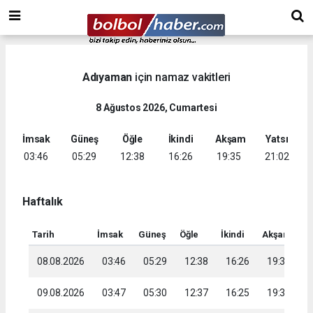
Adıyaman
için namaz vakitleri
8 Ağustos 2026, Cumartesi
İmsak
Güneş
Öğle
İkindi
Akşam
Yatsı
03:46
05:29
12:38
16:26
19:35
21:02
Haftalık
Tarih
İmsak
Güneş
Öğle
İkindi
Akşam
Ya
08.08.2026
03:46
05:29
12:38
16:26
19:35
2
09.08.2026
03:47
05:30
12:37
16:25
19:34
2