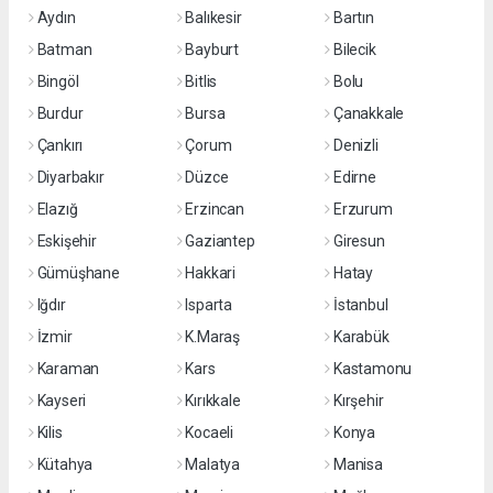
Aydın
Balıkesir
Bartın
Batman
Bayburt
Bilecik
Bingöl
Bitlis
Bolu
Burdur
Bursa
Çanakkale
Çankırı
Çorum
Denizli
Diyarbakır
Düzce
Edirne
Elazığ
Erzincan
Erzurum
Eskişehir
Gaziantep
Giresun
Gümüşhane
Hakkari
Hatay
Iğdır
Isparta
İstanbul
İzmir
K.Maraş
Karabük
Karaman
Kars
Kastamonu
Kayseri
Kırıkkale
Kırşehir
Kilis
Kocaeli
Konya
Kütahya
Malatya
Manisa