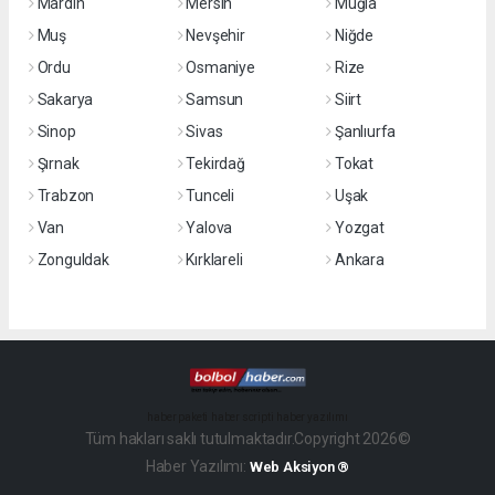
Mardin
Mersin
Muğla
Muş
Nevşehir
Niğde
Ordu
Osmaniye
Rize
Sakarya
Samsun
Siirt
Sinop
Sivas
Şanlıurfa
Şırnak
Tekirdağ
Tokat
Trabzon
Tunceli
Uşak
Van
Yalova
Yozgat
Zonguldak
Kırklareli
Ankara
haber paketi
haber scripti
haber yazılımı
Tüm hakları saklı tutulmaktadır.Copyright 2026©
Haber Yazılımı:
Web Aksiyon ®