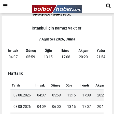
İstanbul
için namaz vakitleri
7 Ağustos 2026, Cuma
İmsak
Güneş
Öğle
İkindi
Akşam
Yatsı
04:07
05:59
13:15
17:08
20:20
21:54
Haftalık
Tarih
İmsak
Güneş
Öğle
İkindi
Akşam
Ya
07.08.2026
04:07
05:59
13:15
17:08
20:20
2
08.08.2026
04:09
06:00
13:15
17:07
20:19
2