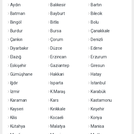
Aydın
Balıkesir
Bartın
Batman
Bayburt
Bilecik
Bingöl
Bitlis
Bolu
Burdur
Bursa
Çanakkale
Çankırı
Çorum
Denizli
Diyarbakır
Düzce
Edirne
Elazığ
Erzincan
Erzurum
Eskişehir
Gaziantep
Giresun
Gümüşhane
Hakkari
Hatay
Iğdır
Isparta
İstanbul
İzmir
K.Maraş
Karabük
Karaman
Kars
Kastamonu
Kayseri
Kırıkkale
Kırşehir
Kilis
Kocaeli
Konya
Kütahya
Malatya
Manisa