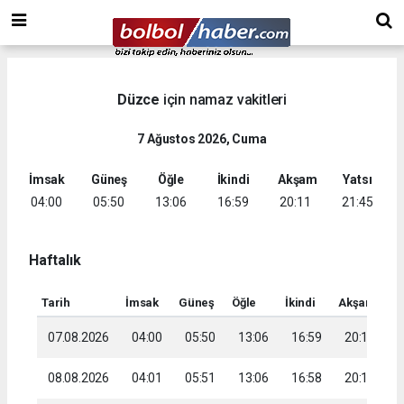
Düzce
için namaz vakitleri
7 Ağustos 2026, Cuma
İmsak
Güneş
Öğle
İkindi
Akşam
Yatsı
04:00
05:50
13:06
16:59
20:11
21:45
Haftalık
Tarih
İmsak
Güneş
Öğle
İkindi
Akşam
Ya
07.08.2026
04:00
05:50
13:06
16:59
20:11
2
08.08.2026
04:01
05:51
13:06
16:58
20:10
2