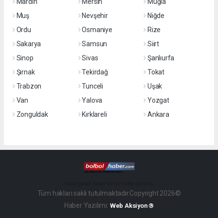
Mardin
Mersin
Muğla
Muş
Nevşehir
Niğde
Ordu
Osmaniye
Rize
Sakarya
Samsun
Siirt
Sinop
Sivas
Şanlıurfa
Şırnak
Tekirdağ
Tokat
Trabzon
Tunceli
Uşak
Van
Yalova
Yozgat
Zonguldak
Kırklareli
Ankara
haber paketi
haber scripti
haber yazılımı
Tüm hakları saklı tutulmaktadır.Copyright 2026©
Haber Yazılımı:
Web Aksiyon ®