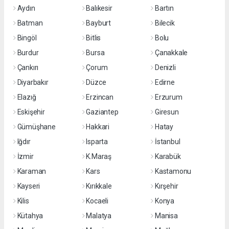
Aydın
Balıkesir
Bartın
Batman
Bayburt
Bilecik
Bingöl
Bitlis
Bolu
Burdur
Bursa
Çanakkale
Çankırı
Çorum
Denizli
Diyarbakır
Düzce
Edirne
Elazığ
Erzincan
Erzurum
Eskişehir
Gaziantep
Giresun
Gümüşhane
Hakkari
Hatay
Iğdır
Isparta
İstanbul
İzmir
K.Maraş
Karabük
Karaman
Kars
Kastamonu
Kayseri
Kırıkkale
Kırşehir
Kilis
Kocaeli
Konya
Kütahya
Malatya
Manisa