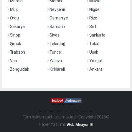
Mardin
Mersin
Muğla
Muş
Nevşehir
Niğde
Ordu
Osmaniye
Rize
Sakarya
Samsun
Siirt
Sinop
Sivas
Şanlıurfa
Şırnak
Tekirdağ
Tokat
Trabzon
Tunceli
Uşak
Van
Yalova
Yozgat
Zonguldak
Kırklareli
Ankara
haber paketi
haber scripti
haber yazılımı
Tüm hakları saklı tutulmaktadır.Copyright 2026©
Haber Yazılımı:
Web Aksiyon ®