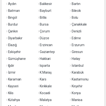
Aydın
Balıkesir
Bartın
Batman
Bayburt
Bilecik
Bingöl
Bitlis
Bolu
Burdur
Bursa
Çanakkale
Çankırı
Çorum
Denizli
Diyarbakır
Düzce
Edirne
Elazığ
Erzincan
Erzurum
Eskişehir
Gaziantep
Giresun
Gümüşhane
Hakkari
Hatay
Iğdır
Isparta
İstanbul
İzmir
K.Maraş
Karabük
Karaman
Kars
Kastamonu
Kayseri
Kırıkkale
Kırşehir
Kilis
Kocaeli
Konya
Kütahya
Malatya
Manisa