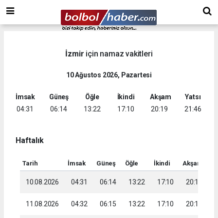
İzmir
için namaz vakitleri
10 Ağustos 2026, Pazartesi
İmsak
Güneş
Öğle
İkindi
Akşam
Yatsı
04:31
06:14
13:22
17:10
20:19
21:46
Haftalık
Tarih
İmsak
Güneş
Öğle
İkindi
Akşam
Ya
10.08.2026
04:31
06:14
13:22
17:10
20:19
2
11.08.2026
04:32
06:15
13:22
17:10
20:18
2