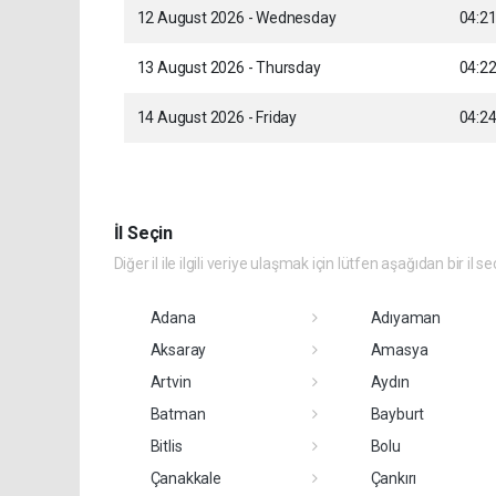
12 August 2026 - Wednesday
04:2
13 August 2026 - Thursday
04:2
14 August 2026 - Friday
04:2
İl Seçin
Diğer il ile ilgili veriye ulaşmak için lütfen aşağıdan bir il se
Adana
Adıyaman
Aksaray
Amasya
Artvin
Aydın
Batman
Bayburt
Bitlis
Bolu
Çanakkale
Çankırı