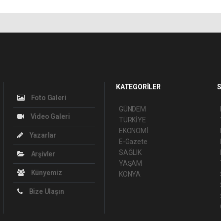
KATEGORİLER
S
Foto Galeri
GÜNDEM
Video Galeri
TÜRKİYE
EKONOMİ
Yazarlar
E-Gazete
SAĞLIK
Arşivler
YAŞAM
Künyemiz
KONYA
Bize Ulaşın