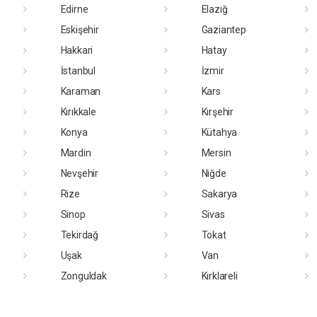
Edirne
Elazığ
Eskişehir
Gaziantep
Hakkari
Hatay
İstanbul
İzmir
Karaman
Kars
Kırıkkale
Kırşehir
Konya
Kütahya
Mardin
Mersin
Nevşehir
Niğde
Rize
Sakarya
Sinop
Sivas
Tekirdağ
Tokat
Uşak
Van
Zonguldak
Kırklareli