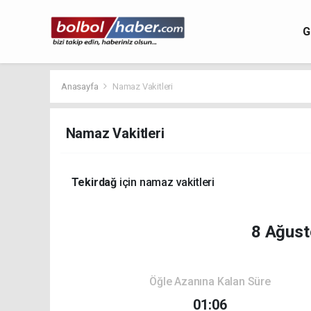
G
Anasayfa
Namaz Vakitleri
Namaz Vakitleri
Tekirdağ
için namaz vakitleri
8 Ağust
Öğle Azanına Kalan Süre
01:06