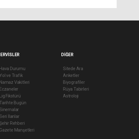
ERVİSLER
DİĞER
Hava Durumu
Sitede Ara
Yol ve Trafik
Anketler
Namaz Vakitleri
Biyografiler
Eczaneler
Rüya Tabirleri
Lig Fikstürü
Astroloji
Tarihte Bugün
Sinemalar
Seri İlanlar
Şehir Rehberi
Gazete Manşetleri