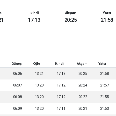
e
İkindi
Akşam
Yatsı
21
17:13
20:25
21:58
Güneş
Öğle
İkindi
Akşam
Yatsı
5
06:06
13:21
17:13
20:25
21:58
6
06:07
13:20
17:12
20:24
21:57
8
06:08
13:20
17:12
20:22
21:55
9
06:09
13:20
17:11
20:21
21:53