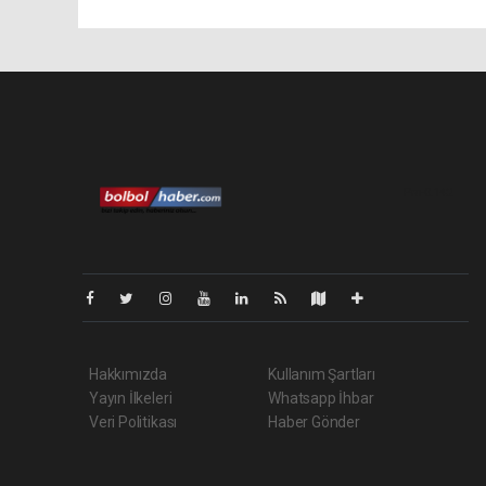
Pro-0.142
Hakkımızda
Kullanım Şartları
Yayın İlkeleri
Whatsapp İhbar
Veri Politikası
Haber Gönder