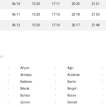
1
06:10
13:20
17:11
20:20
21:51
2
06:11
13:20
17:10
20:18
21:50
4
06:12
13:20
17:10
20:17
21:48
çin
Afyon
Ağrı
Antalya
Ardahan
Balıkesir
Bartın
Bilecik
Bingöl
Burdur
Bursa
Çorum
Denizli