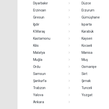
Diyarbakır
Düzce
Erzincan
Erzurum
Giresun
Gümüşhane
Iğdır
Isparta
K.Maraş
Karabük
Kastamonu
Kayseri
Kilis
Kocaeli
Malatya
Manisa
Muğla
Muş
Ordu
Osmaniye
Samsun
Siirt
Şanlıurfa
Şırnak
Trabzon
Tunceli
Yalova
Yozgat
Ankara