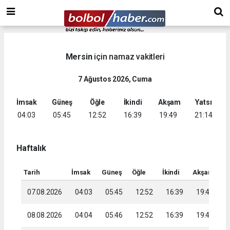
Mersin
için namaz vakitleri
7 Ağustos 2026, Cuma
İmsak
Güneş
Öğle
İkindi
Akşam
Yatsı
04:03
05:45
12:52
16:39
19:49
21:14
Haftalık
Tarih
İmsak
Güneş
Öğle
İkindi
Akşam
Ya
07.08.2026
04:03
05:45
12:52
16:39
19:49
2
08.08.2026
04:04
05:46
12:52
16:39
19:48
2