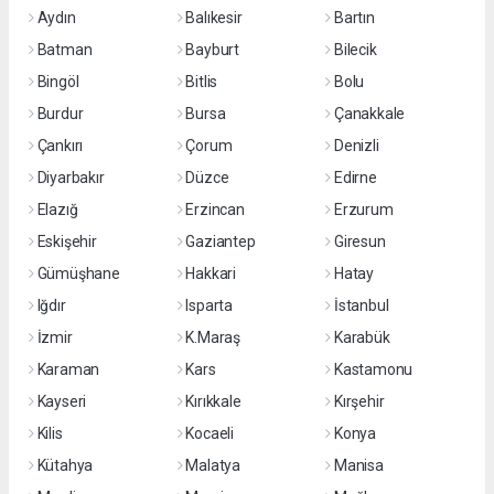
Aydın
Balıkesir
Bartın
Batman
Bayburt
Bilecik
Bingöl
Bitlis
Bolu
Burdur
Bursa
Çanakkale
Çankırı
Çorum
Denizli
Diyarbakır
Düzce
Edirne
Elazığ
Erzincan
Erzurum
Eskişehir
Gaziantep
Giresun
Gümüşhane
Hakkari
Hatay
Iğdır
Isparta
İstanbul
İzmir
K.Maraş
Karabük
Karaman
Kars
Kastamonu
Kayseri
Kırıkkale
Kırşehir
Kilis
Kocaeli
Konya
Kütahya
Malatya
Manisa