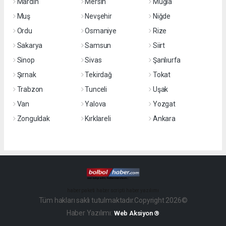
Mardin
Mersin
Muğla
Muş
Nevşehir
Niğde
Ordu
Osmaniye
Rize
Sakarya
Samsun
Siirt
Sinop
Sivas
Şanlıurfa
Şırnak
Tekirdağ
Tokat
Trabzon
Tunceli
Uşak
Van
Yalova
Yozgat
Zonguldak
Kırklareli
Ankara
haber paketi
haber scripti
haber yazılımı
Tüm hakları saklı tutulmaktadır.Copyright 2026©
Haber Yazılımı:
Web Aksiyon ®