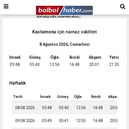
Kastamonu
için namaz vakitleri
8 Ağustos 2026, Cumartesi
İmsak
Güneş
Öğle
İkindi
Akşam
Yatsı
03:48
05:40
12:56
16:48
20:01
21:35
Haftalık
Tarih
İmsak
Güneş
Öğle
İkindi
Akşam
Ya
08.08.2026
03:48
05:40
12:56
16:48
20:01
2
09.08.2026
03:49
05:41
12:55
16:48
20:00
2