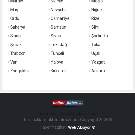
Mardin
Mersin
Muğla
Muş
Nevşehir
Niğde
Ordu
Osmaniye
Rize
Sakarya
Samsun
Siirt
Sinop
Sivas
Şanlıurfa
Şırnak
Tekirdağ
Tokat
Trabzon
Tunceli
Uşak
Van
Yalova
Yozgat
Zonguldak
Kırklareli
Ankara
haber paketi
haber scripti
haber yazılımı
Tüm hakları saklı tutulmaktadır.Copyright 2026©
Haber Yazılımı:
Web Aksiyon ®