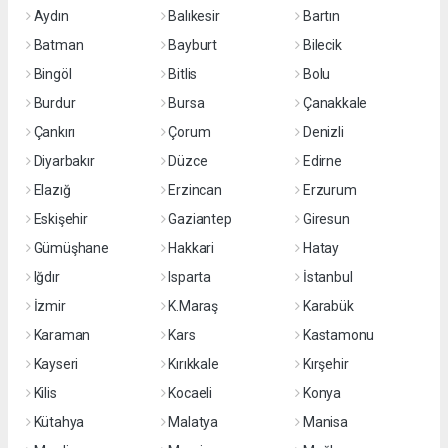
Aydın
Balıkesir
Bartın
Batman
Bayburt
Bilecik
Bingöl
Bitlis
Bolu
Burdur
Bursa
Çanakkale
Çankırı
Çorum
Denizli
Diyarbakır
Düzce
Edirne
Elazığ
Erzincan
Erzurum
Eskişehir
Gaziantep
Giresun
Gümüşhane
Hakkari
Hatay
Iğdır
Isparta
İstanbul
İzmir
K.Maraş
Karabük
Karaman
Kars
Kastamonu
Kayseri
Kırıkkale
Kırşehir
Kilis
Kocaeli
Konya
Kütahya
Malatya
Manisa