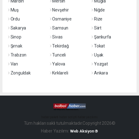
Mardin
Mersin
Muğla
Muş
Nevşehir
Niğde
Ordu
Osmaniye
Rize
Sakarya
Samsun
Siirt
Sinop
Sivas
Şanlıurfa
Şırnak
Tekirdağ
Tokat
Trabzon
Tunceli
Uşak
Van
Yalova
Yozgat
Zonguldak
Kırklareli
Ankara
haber paketi
haber scripti
haber yazılımı
Tüm hakları saklı tutulmaktadır.Copyright 2026©
Haber Yazılımı:
Web Aksiyon ®