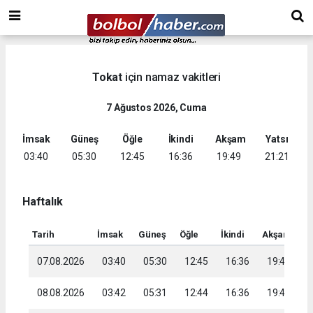
Tokat
için namaz vakitleri
7 Ağustos 2026, Cuma
İmsak
Güneş
Öğle
İkindi
Akşam
Yatsı
03:40
05:30
12:45
16:36
19:49
21:21
Haftalık
Tarih
İmsak
Güneş
Öğle
İkindi
Akşam
Ya
07.08.2026
03:40
05:30
12:45
16:36
19:49
2
08.08.2026
03:42
05:31
12:44
16:36
19:47
2