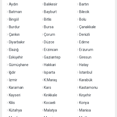
Aydın
Balıkesir
Bartın
Batman
Bayburt
Bilecik
Bingöl
Bitlis
Bolu
Burdur
Bursa
Çanakkale
Çankırı
Çorum
Denizli
Diyarbakır
Düzce
Edirne
Elazığ
Erzincan
Erzurum
Eskişehir
Gaziantep
Giresun
Gümüşhane
Hakkari
Hatay
Iğdır
Isparta
İstanbul
İzmir
K.Maraş
Karabük
Karaman
Kars
Kastamonu
Kayseri
Kırıkkale
Kırşehir
Kilis
Kocaeli
Konya
Kütahya
Malatya
Manisa