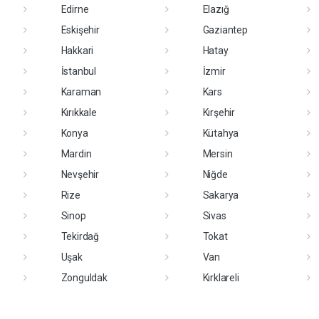
Edirne
Elazığ
Eskişehir
Gaziantep
Hakkari
Hatay
İstanbul
İzmir
Karaman
Kars
Kırıkkale
Kırşehir
Konya
Kütahya
Mardin
Mersin
Nevşehir
Niğde
Rize
Sakarya
Sinop
Sivas
Tekirdağ
Tokat
Uşak
Van
Zonguldak
Kırklareli