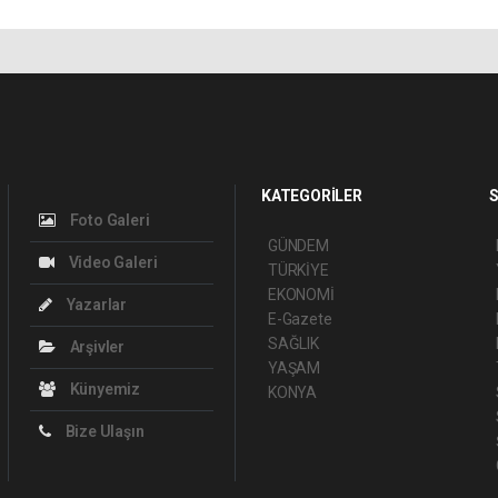
KATEGORİLER
S
Foto Galeri
GÜNDEM
Video Galeri
TÜRKİYE
EKONOMİ
Yazarlar
E-Gazete
SAĞLIK
Arşivler
YAŞAM
Künyemiz
KONYA
Bize Ulaşın