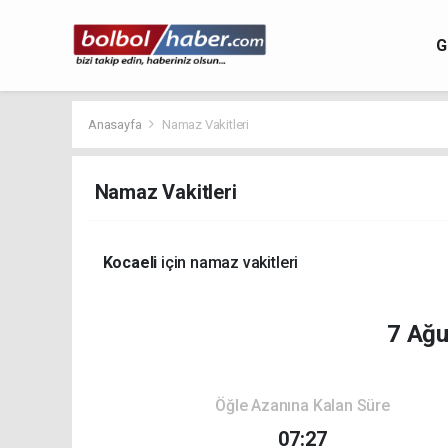
G
Anasayfa
Namaz Vakitleri
Namaz Vakitleri
Kocaeli
için namaz vakitleri
7 Ağ
Öğle Azanına Kalan Süre
07:27