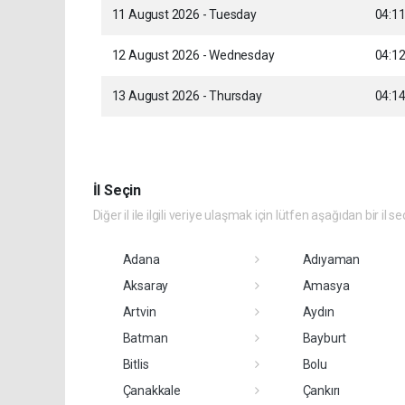
11 August 2026 - Tuesday
04:1
12 August 2026 - Wednesday
04:1
13 August 2026 - Thursday
04:1
İl Seçin
Diğer il ile ilgili veriye ulaşmak için lütfen aşağıdan bir il se
Adana
Adıyaman
Aksaray
Amasya
Artvin
Aydın
Batman
Bayburt
Bitlis
Bolu
Çanakkale
Çankırı