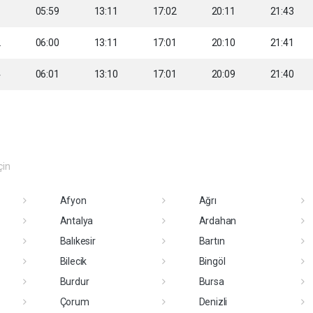
1
05:59
13:11
17:02
20:11
21:43
2
06:00
13:11
17:01
20:10
21:41
4
06:01
13:10
17:01
20:09
21:40
çin
Afyon
Ağrı
Antalya
Ardahan
Balıkesir
Bartın
Bilecik
Bingöl
Burdur
Bursa
Çorum
Denizli