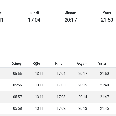
e
İkindi
Akşam
Yatsı
11
17:04
20:17
21:50
Güneş
Öğle
İkindi
Akşam
Yatsı
5
05:55
13:11
17:04
20:17
21:50
6
05:56
13:11
17:03
20:15
21:48
8
05:57
13:11
17:03
20:14
21:47
9
05:58
13:11
17:02
20:13
21:45