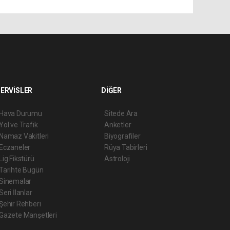
ERVİSLER
DİĞER
Hava Durumu
Sitede Ara
Yol ve Trafik
Anketler
Namaz Vakitleri
Biyografiler
Eczaneler
Rüya Tabirleri
Lig Fikstürü
Astroloji
Tarihte Bugün
Sinemalar
Seri İlanlar
Şehir Rehberi
Gazete Manşetleri