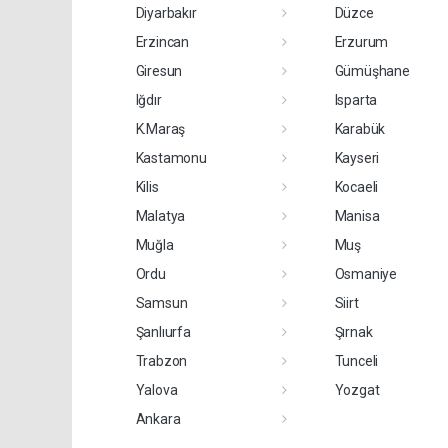
Diyarbakır
Düzce
Erzincan
Erzurum
Giresun
Gümüşhane
Iğdır
Isparta
K.Maraş
Karabük
Kastamonu
Kayseri
Kilis
Kocaeli
Malatya
Manisa
Muğla
Muş
Ordu
Osmaniye
Samsun
Siirt
Şanlıurfa
Şırnak
Trabzon
Tunceli
Yalova
Yozgat
Ankara