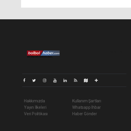
Pro-0.114
Hakkımızda
Kullanım Şartları
Yayın İlkeleri
Whatsapp İhbar
Veri Politikası
Haber Gönder