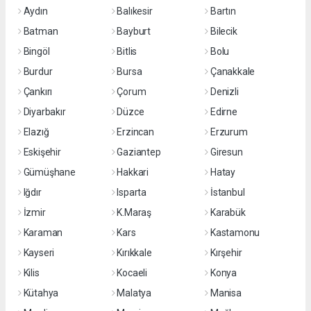
Aydın
Balıkesir
Bartın
Batman
Bayburt
Bilecik
Bingöl
Bitlis
Bolu
Burdur
Bursa
Çanakkale
Çankırı
Çorum
Denizli
Diyarbakır
Düzce
Edirne
Elazığ
Erzincan
Erzurum
Eskişehir
Gaziantep
Giresun
Gümüşhane
Hakkari
Hatay
Iğdır
Isparta
İstanbul
İzmir
K.Maraş
Karabük
Karaman
Kars
Kastamonu
Kayseri
Kırıkkale
Kırşehir
Kilis
Kocaeli
Konya
Kütahya
Malatya
Manisa