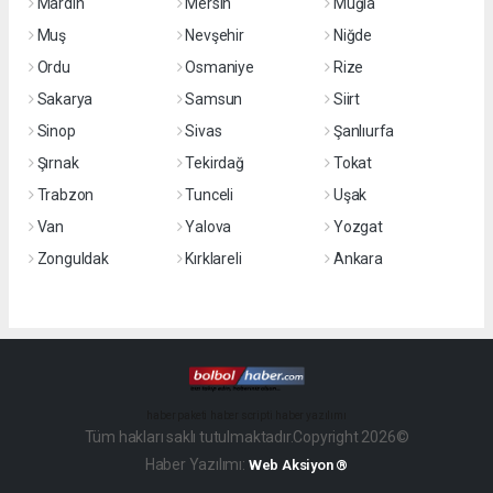
Mardin
Mersin
Muğla
Muş
Nevşehir
Niğde
Ordu
Osmaniye
Rize
Sakarya
Samsun
Siirt
Sinop
Sivas
Şanlıurfa
Şırnak
Tekirdağ
Tokat
Trabzon
Tunceli
Uşak
Van
Yalova
Yozgat
Zonguldak
Kırklareli
Ankara
haber paketi
haber scripti
haber yazılımı
Tüm hakları saklı tutulmaktadır.Copyright 2026©
Haber Yazılımı:
Web Aksiyon ®