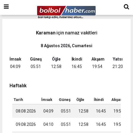
Karaman
için namaz vakitleri
8 Ağustos 2026, Cumartesi
İmsak
Güneş
Öğle
İkindi
Akşam
Yatsı
04:09
05:51
12:58
16:45
19:54
21:20
Haftalık
Tarih
İmsak
Güneş
Öğle
İkindi
Akşam
Ya
08.08.2026
04:09
05:51
12:58
16:45
19:54
2
09.08.2026
04:10
05:51
12:58
16:45
19:53
2